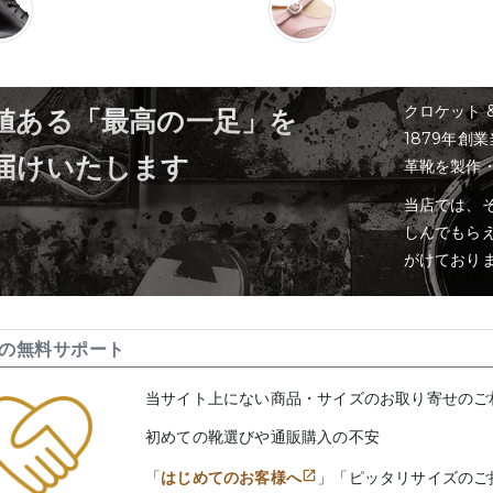
クロケット 
値ある「最高の一足」を
1879年創
届けいたします
革靴を製作
当店では、そ
しんでもら
がけており
の無料サポート
当サイト上にない商品・サイズのお取り寄せのご
初めての靴選びや通販購入の不安
「
はじめてのお客様へ
」「ピッタリサイズのご