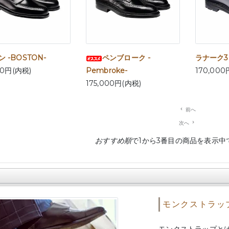
 -BOSTON-
ペンブローク -
ラナーク3 -
00円(内税)
Pembroke-
170,000
175,000円(内税)
navigate_before
前へ
次へ
navigate_next
おすすめ順
で1から3番目の商品を表示中
モンクストラッ