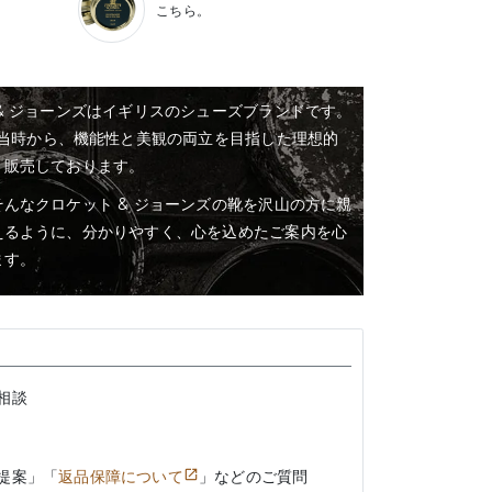
こちら。
& ジョーンズはイギリスのシューズブランドです。
業当時から、機能性と美観の両立を目指した理想的
・販売しております。
んなクロケット & ジョーンズの靴を沢山の方に親
えるように、分かりやすく、心を込めたご案内を心
ます。
相談
提案」「
返品保障について
」などのご質問