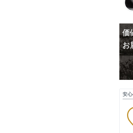
価
お
安心