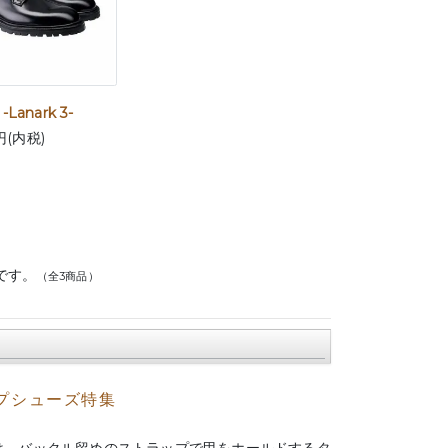
Lanark 3-
円(内税)
です。
（全3商品）
プシューズ特集