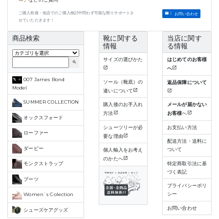
ご購入前後・他店でのご購入検討中問わず可能な限りサポートさ
お問い合わせ
せていただきます！
商品検索
靴に関する
当店に関す
情報
る情報
サイズの選びかた
はじめてのお客様
search
へ
007 James Bond
ソール（靴底）の
返品保障について
Model
違いについて
SUMMER COLLECTION
購入後のお手入れ
メールが届かない
方法
お客様
へ
オックスフォード
シューツリーが必
お支払い方法
ローファー
要な理由
配送方法・送料に
ダービー
ついて
個人輸入をお考え
のかたへ
特定商取引法に基
モンクストラップ
づく表記
ブーツ
プライバシーポリ
シー
Women`s Colection
お問い合わせ
シューズケアグッズ