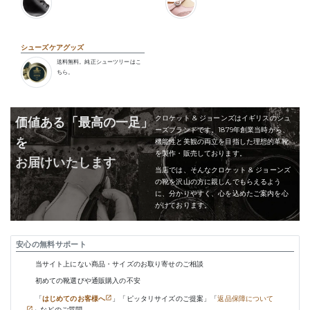
シューズケアグッズ
送料無料。純正シューツリーはこ
ちら。
クロケット & ジョーンズはイギリスのシュ
価値ある「最高の一足」
ーズブランドです。1879年創業当時から、
を
機能性と美観の両立を目指した理想的革靴
を製作・販売しております。
お届けいたします
当店では、そんなクロケット & ジョーンズ
の靴を沢山の方に親しんでもらえるよう
に、分かりやすく、心を込めたご案内を心
がけております。
安心の無料サポート
当サイト上にない商品・サイズのお取り寄せのご相談
初めての靴選びや通販購入の不安
「
はじめてのお客様へ
」「ピッタリサイズのご提案」「
返品保障について
」などのご質問