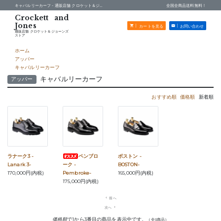
キャバルリーカーフ -
通販店舗 クロケット＆ジョーンズストア
全国全商品送料無料！
カートを見る
お問い合わせ
通販店舗 クロケット＆ジョーンズ
ストア
ホーム
アッパー
キャバルリーカーフ
キャバルリーカーフ
アッパー
おすすめ順
価格順
新着順
ラナーク3 -
ペンブロ
ボストン -
Lanark 3-
ーク -
BOSTON-
170,000円(内税)
Pembroke-
165,000円(内税)
175,000円(内税)
navigate_before
前へ
次へ
navigate_next
価格順
で1から3番目の商品を表示中です。
（全3商品）