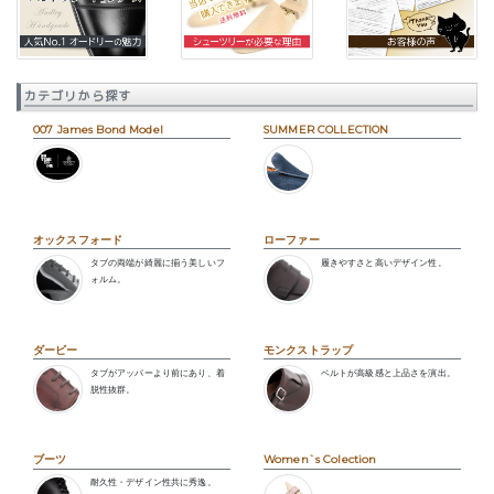
カテゴリから探す
007 James Bond Model
SUMMER COLLECTION
オックスフォード
ローファー
タブの両端が綺麗に揃う美しいフ
履きやすさと高いデザイン性。
ォルム。
ダービー
モンクストラップ
タブがアッパーより前にあり、着
ベルトが高級感と上品さを演出。
脱性抜群。
ブーツ
Women`s Colection
耐久性・デザイン性共に秀逸。