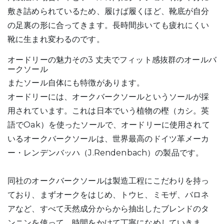
敷き詰められているため、履けば履くほど、靴底が自分
の足裏の形に合ってきます。長時間歩いても疲れにくい
靴に生まれ変わるのです。
オードリーの魅力その3 丈夫でフィット感抜群のオールバ
ークソール
またソール自体にも特徴があります。
オードリーには、オークバークソールというソールが採
用されています。これは日本でいう植物の樫（カシ。英
語でOak）を使ったソールで、オードリーに使用されて
いるオークバークソールは、世界最高のドイツ革メーカ
ー・レンデンバッハ（J.Rendenbach）の製品です。
同社のオークバークソールは製造工程にこだわりを持っ
ており、まずオークをはじめ、トウヒ、ミモザ、バロネ
アなど、すべて天然成分からから抽出したブレンドのタ
ンニンを使って、時間をかけて丁寧になめしていきま