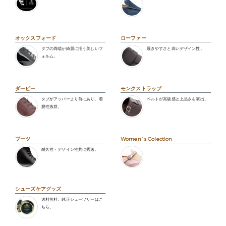
オックスフォード
ローファー
タブの両端が綺麗に揃う美しいフ
履きやすさと高いデザイン性。
ォルム。
ダービー
モンクストラップ
タブがアッパーより前にあり、着
ベルトが高級感と上品さを演出。
脱性抜群。
ブーツ
Women`s Colection
耐久性・デザイン性共に秀逸。
シューズケアグッズ
送料無料。純正シューツリーはこ
ちら。