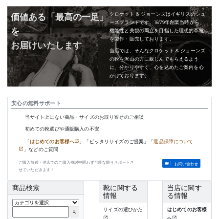
クロケット & ジョーンズはイギリスのシュ
価値ある「最高の一足」
ーズブランドです。1879年創業当時から、
を
機能性と美観の両立を目指した理想的革靴
を製作・販売しております。
お届けいたします
当店では、そんなクロケット & ジョーンズ
の靴を沢山の方に親しんでもらえるよう
に、分かりやすく、心を込めたご案内を心
がけております。
安心の無料サポート
当サイト上にない商品・サイズのお取り寄せのご相談
初めての靴選びや通販購入の不安
「
はじめてのお客様へ
」「ピッタリサイズのご提案」「
返品保障について
」などのご質問
ご購入前後・他店でのご購入検討中問わず可能な限りサポートさ
お問い合わせ
せていただきます！
商品検索
靴に関する
当店に関す
情報
る情報
サイズの選びかた
はじめてのお客様
search
へ