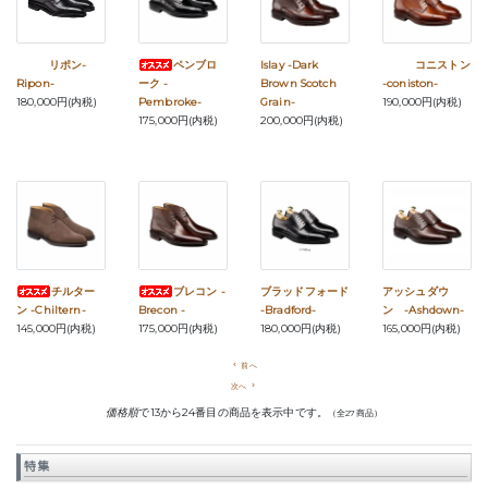
リポン-
ペンブロ
Islay -Dark
コニストン
Ripon-
ーク -
Brown Scotch
-coniston-
180,000円(内税)
Pembroke-
Grain-
190,000円(内税)
175,000円(内税)
200,000円(内税)
チルター
ブレコン -
ブラッドフォード
アッシュダウ
ン -Chiltern-
Brecon -
-Bradford-
ン -Ashdown-
145,000円(内税)
175,000円(内税)
180,000円(内税)
165,000円(内税)
navigate_before
前へ
次へ
navigate_next
価格順
で13から24番目の商品を表示中です。
（全27商品）
特集