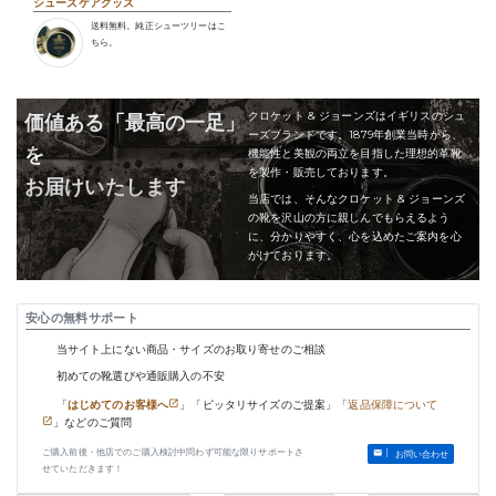
シューズケアグッズ
送料無料。純正シューツリーはこ
ちら。
クロケット & ジョーンズはイギリスのシュ
価値ある「最高の一足」
ーズブランドです。1879年創業当時から、
を
機能性と美観の両立を目指した理想的革靴
を製作・販売しております。
お届けいたします
当店では、そんなクロケット & ジョーンズ
の靴を沢山の方に親しんでもらえるよう
に、分かりやすく、心を込めたご案内を心
がけております。
安心の無料サポート
当サイト上にない商品・サイズのお取り寄せのご相談
初めての靴選びや通販購入の不安
「
はじめてのお客様へ
」「ピッタリサイズのご提案」「
返品保障について
」などのご質問
ご購入前後・他店でのご購入検討中問わず可能な限りサポートさ
お問い合わせ
せていただきます！