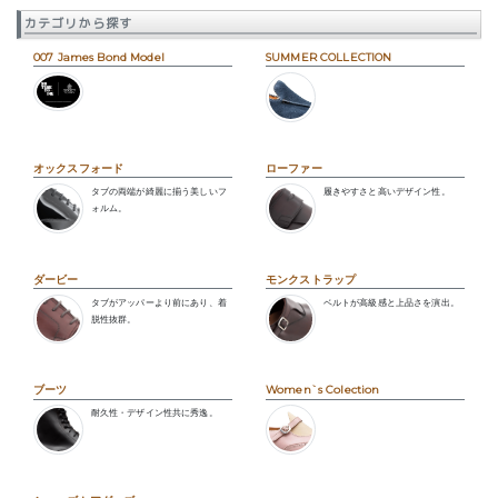
カテゴリから探す
007 James Bond Model
SUMMER COLLECTION
オックスフォード
ローファー
タブの両端が綺麗に揃う美しいフ
履きやすさと高いデザイン性。
ォルム。
ダービー
モンクストラップ
タブがアッパーより前にあり、着
ベルトが高級感と上品さを演出。
脱性抜群。
ブーツ
Women`s Colection
耐久性・デザイン性共に秀逸。