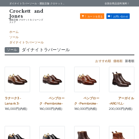
ダイナイトラバーソール -
通販店舗 クロケット＆ジョーンズストア
全国全商品送料無料！
カートを見る
お問い合わせ
通販店舗 クロケット＆ジョーンズ
ストア
ホーム
ソール
ダイナイトラバーソール
ダイナイトラバーソール
ソール
おすすめ順
価格順
新着順
ラナーク3 -
ペンブロー
ペンブロー
アーガイル
Lanark 3-
ク -Pembroke-
ク -Pembroke-
-ARGYLL-
185,000円(内税)
180,000円(内税)
180,000円(内税)
200,000円(内税)