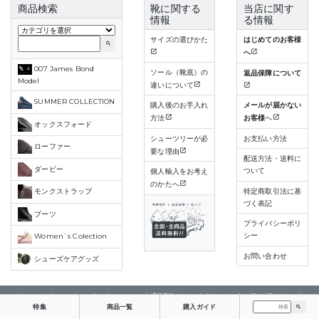
商品検索
靴に関する
当店に関す
情報
る情報
サイズの選びかた
はじめてのお客様
search
へ
007 James Bond
ソール（靴底）の
返品保障について
Model
違いについて
SUMMER COLLECTION
購入後のお手入れ
メールが届かない
方法
お客様
へ
オックスフォード
シューツリーが必
お支払い方法
ローファー
要な理由
配送方法・送料に
ダービー
ついて
個人輸入をお考え
のかたへ
特定商取引法に基
モンクストラップ
づく表記
ブーツ
プライバシーポリ
シー
Women`s Colection
お問い合わせ
シューズケアグッズ
(C) Copyright 2015-2023 All rights reserved. 通販店舗 クロケット＆ジョーンズストア |
プライバシーポ
リシー
特集
商品一覧
購入ガイド
search