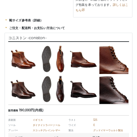
グ包装を承っております。
詳しくはこ
ちら
靴サイズ参考表（詳細）
ご注文・配送料・お支払い方法について
コニストン -coniston-
190,000円(内税)
販売価格
原産国
イギリス
ラスト
325
ソール
ダイナイトラバーソール
ワイズ
E
アッパー
スコッチグレインレザー
製法
グッドイヤーウェルト製法