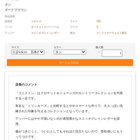
タン
ダークブラウン
商品情報
原産国
イギリス
ラスト
325
ソール
ダイナイトラバーソール
ワイズ
E
アッパー
スコッチグレインレザー
製法
グッドイヤーウェルト製法
サイズ
カラー
購入数
keyboard_arrow_up
keyboard_arrow_down
店長のコメント
「コニストン」はクロケット＆ジョーンズのカントリーコレクションを代表
する一足です。
有名な「トリッカーズ」と比較するとややスマートな作りで、大人っぽい洗
練された印象を与えるコレクションとなっています。
アッパーにはやや不揃いなシボが表情豊かなスコッチグレインレザーを採
用。
傷がつきにくく、ついたとしてもそれほど目立たないので、普段使いにもう
ってつけです。