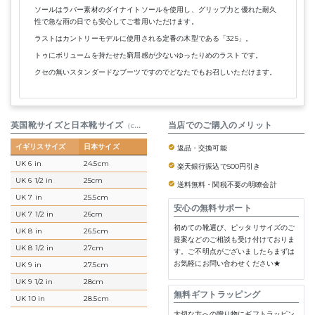
ソールはラバー素材のダイナイトソールを使用し、グリップ力と優れた耐久
性で急な雨の日でも安心してご着用いただけます。
ラストはカントリーモデルに使用される定番の木型である「325」。
トゥにボリュームを持たせた窮屈感が少ないゆったりめのラストです。
クセの無いスタンダードなブーツですのでどなたでもお召しいただけます。
英国靴サイズと日本靴サイズ
参考表
当店でのご購入のメリット
（cm）
イギリスサイズ
日本サイズ
返品・交換可能
UK 6 in
24.5cm
楽天銀行振込で500円引き
UK 6 1/2 in
25cm
送料無料・関税不要の明瞭会計
UK 7 in
25.5cm
安心の無料サポート
UK 7 1/2 in
26cm
初めての靴選び、ピッタリサイズのご
UK 8 in
26.5cm
提案などのご相談も受け付けておりま
UK 8 1/2 in
27cm
す。ご不明点がございましたらまずは
お気軽にお問い合わせください★
UK 9 in
27.5cm
UK 9 1/2 in
28cm
無料ギフトラッピング
UK 10 in
28.5cm
大切な方への贈り物にギフトラッピン