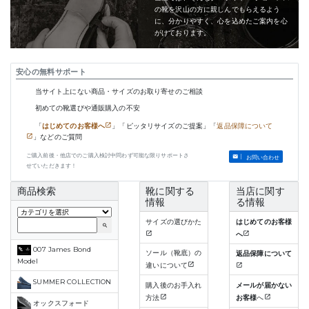
の靴を沢山の方に親しんでもらえるよう
に、分かりやすく、心を込めたご案内を心
がけております。
安心の無料サポート
当サイト上にない商品・サイズのお取り寄せのご相談
初めての靴選びや通販購入の不安
「
はじめてのお客様へ
」「ピッタリサイズのご提案」「
返品保障について
」などのご質問
ご購入前後・他店でのご購入検討中問わず可能な限りサポートさ
お問い合わせ
せていただきます！
商品検索
靴に関する
当店に関す
情報
る情報
サイズの選びかた
はじめてのお客様
search
へ
007 James Bond
ソール（靴底）の
返品保障について
Model
違いについて
SUMMER COLLECTION
購入後のお手入れ
メールが届かない
方法
お客様
へ
オックスフォード