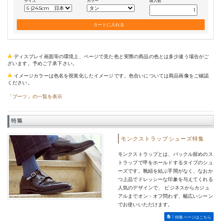
サイズ
カラー
購入数
ディスプレイ画面等の環境上、ページで見た色と実際の商品の色とは多少違う場合がご
ざいます。予めご了承下さい。
イメージカラーは色名を視覚化したイメージです。色合いについては商品画像をご確認
ください。
「ブーツ」の一覧を表示
特集
モンクストラップシューズ特集
モンクストラップとは、バックル留めのス
トラップで甲をホールドするタイプのシュ
ーズです。靴紐を結ぶ手間がなく、なおか
つ上品でドレッシーな印象を与えてくれる
人気のデザインで、 ビジネスからカジュ
アルまでオン・オフ問わず、幅広いシーン
でお使いいただけます。
特集ページはこちら