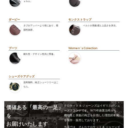
ォルム。
ダービー
モンクストラップ
タブがアッパーより前にあり、着
ベルトが高級感と上品さを演出。
脱性抜群。
ブーツ
Women`s Colection
耐久性・デザイン性共に秀逸。
シューズケアグッズ
送料無料。純正シューツリーはこ
ちら。
クロケット & ジョーンズはイギリスのシュ
価値ある「最高の一足」
ーズブランドです。1879年創業当時から、
を
機能性と美観の両立を目指した理想的革靴
を製作・販売しております。
お届けいたします
当店では、そんなクロケット & ジョーンズ