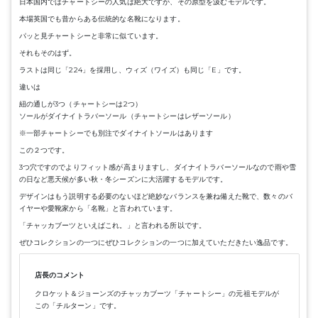
日本国内ではチャートシーの人気は絶大ですが、その原型を汲むモデルです。
本場英国でも昔からある伝統的な名靴になります。
パッと見チャートシーと非常に似ています。
それもそのはず。
ラストは同じ「224」を採用し、ウィズ（ワイズ）も同じ「E」です。
違いは
紐の通しが3つ（チャートシーは2つ）
ソールがダイナイトラバーソール（チャートシーはレザーソール）
※一部チャートシーでも別注でダイナイトソールはあります
この２つです。
3つ穴ですのでよりフィット感が高まりますし、ダイナイトラバーソールなので雨や雪
の日など悪天候が多い秋・冬シーズンに大活躍するモデルです。
デザインはもう説明する必要のないほど絶妙なバランスを兼ね備えた靴で、数々のバ
イヤーや愛靴家から「名靴」と言われています。
「チャッカブーツといえばこれ。」と言われる所以です。
ぜひコレクションの一つにぜひコレクションの一つに加えていただきたい逸品です。
店長のコメント
クロケット＆ジョーンズのチャッカブーツ「チャートシー」の元祖モデルが
この「チルターン」です。