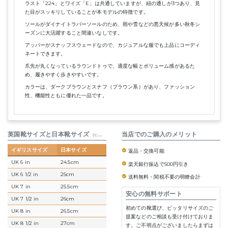
ラスト「224」とワイズ「E」は共通していますが、紐の通しが3つあり、見
た目がスッキリしていることが本モデルの特徴です。
ソールがダイナイトラバーソールのため、雨や雪などの悪天候が多い秋冬シ
ーズンに大活躍すること間違いなしです。
アッパーがスナッフスウェードなので、カジュアルな服でも上品にコーディ
ネートできます。
爪先が丸くなっているラウンドトゥで、適度な幅とボリューム感があるた
め、履きやすく歩きやすいです。
カラーは、ダークブラウンとスナフ（ブラウン系）があり、ファッション
性、機能性ともに優れた一品です。
英国靴サイズと日本靴サイズ
参考表
当店でのご購入のメリット
（cm）
イギリスサイズ
日本サイズ
返品・交換可能
UK 6 in
24.5cm
楽天銀行振込で500円引き
UK 6 1/2 in
25cm
送料無料・関税不要の明瞭会計
UK 7 in
25.5cm
安心の無料サポート
UK 7 1/2 in
26cm
初めての靴選び、ピッタリサイズのご
UK 8 in
26.5cm
提案などのご相談も受け付けておりま
UK 8 1/2 in
27cm
す。ご不明点がございましたらまずは