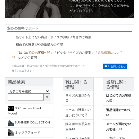
の靴を沢山の方に親しんでもらえるよう
に、分かりやすく、心を込めたご案内を心
がけております。
安心の無料サポート
当サイト上にない商品・サイズのお取り寄せのご相談
初めての靴選びや通販購入の不安
「
はじめてのお客様へ
」「ピッタリサイズのご提案」「
返品保障について
」などのご質問
ご購入前後・他店でのご購入検討中問わず可能な限りサポートさ
お問い合わせ
せていただきます！
商品検索
靴に関する
当店に関す
情報
る情報
サイズの選びかた
はじめてのお客様
search
へ
007 James Bond
ソール（靴底）の
返品保障について
Model
違いについて
SUMMER COLLECTION
購入後のお手入れ
メールが届かない
方法
お客様
へ
オックスフォード
シューツリーが必
お支払い方法