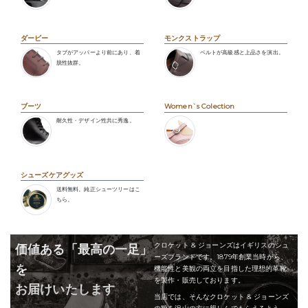
ダービー
モンクストラップ
タブがアッパーより前にあり、着
ベルトが高級感と上品さを演出。
脱性抜群。
ブーツ
Women`s Colection
耐久性・デザイン性共に秀逸。
シューズケアグッズ
送料無料。純正シューツリーはこ
ちら。
クロケット & ジョーンズはイギリスのシュ
価値ある「最高の一足」
ーズブランドです。1879年創業当時から、
を
機能性と美観の両立を目指した理想的革靴
を製作・販売しております。
お届けいたします
当店では、そんなクロケット & ジョーンズ