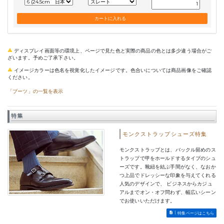
ディスプレイ画面等の環境上、ページで見た色と実際の商品の色とは多少違う場合がご
ざいます。予めご了承下さい。
イメージカラーは色名を視覚化したイメージです。色合いについては商品画像をご確認
ください。
「ブーツ」の一覧を表示
特集
モンクストラップシューズ特集
モンクストラップとは、バックル留めのス
トラップで甲をホールドするタイプのシュ
ーズです。靴紐を結ぶ手間がなく、なおか
つ上品でドレッシーな印象を与えてくれる
人気のデザインで、 ビジネスからカジュ
アルまでオン・オフ問わず、幅広いシーン
でお使いいただけます。
特集ページはこちら