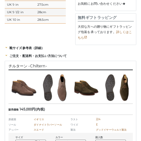
お気軽にお問い合わせください★
UK 9 in
27.5cm
UK 9 1/2 in
28cm
無料ギフトラッピング
UK 10 in
28.5cm
大切な方への贈り物にギフトラッピン
グ包装を承っております。
詳しくはこ
ちら
靴サイズ参考表（詳細）
ご注文・配送料・お支払い方法について
チルターン -Chiltern-
145,000円(内税)
販売価格
原産国
イギリス
ラスト
224
ソール
ダイナイトラバーソール
ワイズ
E
アッパー
スエード
製法
グッドイヤーウェルト製法
サイズ
カラー
購入数