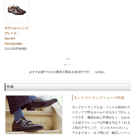
サヴィル4 ハンド
グレード -
Savile4
Handgrade-
225,000円(内税)
navigate_before
前へ
次へ
navigate_next
おすすめ順
で1から5番目の商品を表示中です。
（全5商品）
特集
モンクストラップシューズ特集
モンクストラップとは、バックル留めのス
トラップで甲をホールドするタイプのシュ
ーズです。靴紐を結ぶ手間がなく、なおか
つ上品でドレッシーな印象を与えてくれる
人気のデザインで、 ビジネスからカジュ
アルまでオン・オフ問わず、幅広いシーン