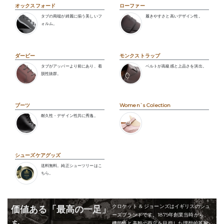
オックスフォード
ローファー
タブの両端が綺麗に揃う美しいフ
履きやすさと高いデザイン性。
ォルム。
ダービー
モンクストラップ
タブがアッパーより前にあり、着
ベルトが高級感と上品さを演出。
脱性抜群。
ブーツ
Women`s Colection
耐久性・デザイン性共に秀逸。
シューズケアグッズ
送料無料。純正シューツリーはこ
ちら。
クロケット & ジョーンズはイギリスのシュ
価値ある「最高の一足」
ーズブランドです。1879年創業当時から、
を
機能性と美観の両立を目指した理想的革靴