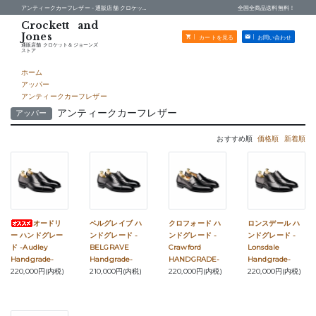
アンティークカーフレザー -
通販店舗 クロケット＆ジョーンズストア
全国全商品送料無料！
カートを見る
お問い合わせ
通販店舗 クロケット＆ジョーンズ
ストア
ホーム
アッパー
アンティークカーフレザー
アンティークカーフレザー
アッパー
おすすめ順
価格順
新着順
オードリ
ベルグレイブ ハ
クロフォード ハ
ロンスデール ハ
ー ハンドグレー
ンドグレード -
ンドグレード -
ンドグレード -
ド -Audley
BELGRAVE
Crawford
Lonsdale
Handgrade-
Handgrade-
HANDGRADE-
Handgrade-
220,000円(内税)
210,000円(内税)
220,000円(内税)
220,000円(内税)