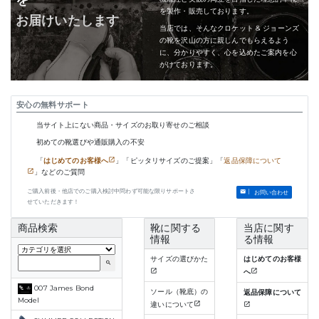
を製作・販売しております。
お届けいたします
当店では、そんなクロケット & ジョーンズ
の靴を沢山の方に親しんでもらえるよう
に、分かりやすく、心を込めたご案内を心
がけております。
安心の無料サポート
当サイト上にない商品・サイズのお取り寄せのご相談
初めての靴選びや通販購入の不安
「
はじめてのお客様へ
」「ピッタリサイズのご提案」「
返品保障について
」などのご質問
ご購入前後・他店でのご購入検討中問わず可能な限りサポートさ
お問い合わせ
せていただきます！
商品検索
靴に関する
当店に関す
情報
る情報
サイズの選びかた
はじめてのお客様
search
へ
007 James Bond
ソール（靴底）の
返品保障について
Model
違いについて