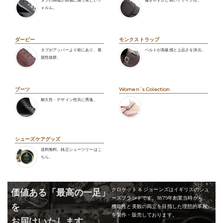
タブの両端が綺麗に揃う美しいフ
履きやすさと高いデザイン性。
ォルム。
ダービー
モンクストラップ
タブがアッパーより前にあり、着
ベルトが高級感と上品さを演出。
脱性抜群。
ブーツ
Women`s Colection
耐久性・デザイン性共に秀逸。
シューズケアグッズ
送料無料。純正シューツリーはこ
ちら。
クロケット & ジョーンズはイギリスのシュ
価値ある「最高の一足」
ーズブランドです。1879年創業当時から、
を
機能性と美観の両立を目指した理想的革靴
を製作・販売しております。
お届けいたします