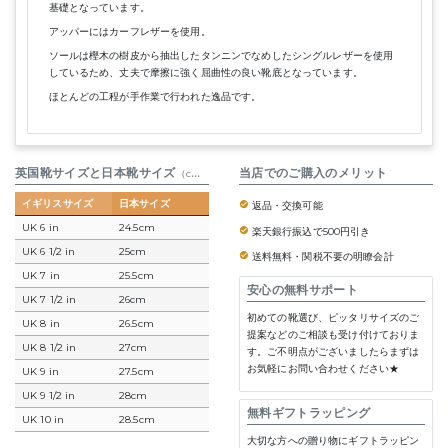
基礎となっています。
アッパーにはカーフレザーを使用。
ソールは樫木の樹皮から抽出したタンニンでなめしたシングルレザーを使用
しているため、丈夫で摩擦に強く屈曲性の良い靴底となっています。
ほとんどの工程が手作業で行われた逸品です。
英国靴サイズと日本靴サイズ
参考表
当店でのご購入のメリット
（cm）
イギリスサイズ
日本サイズ
返品・交換可能
UK 6 in
24.5cm
楽天銀行振込で500円引き
UK 6 1/2 in
25cm
送料無料・関税不要の明瞭会計
UK 7 in
25.5cm
安心の無料サポート
UK 7 1/2 in
26cm
初めての靴選び、ピッタリサイズのご
UK 8 in
26.5cm
提案などのご相談も受け付けておりま
UK 8 1/2 in
27cm
す。ご不明点がございましたらまずは
お気軽にお問い合わせください★
UK 9 in
27.5cm
UK 9 1/2 in
28cm
無料ギフトラッピング
UK 10 in
28.5cm
大切な方への贈り物にギフトラッピン