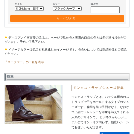
サイズ
カラー
購入数
ディスプレイ画面等の環境上、ページで見た色と実際の商品の色とは多少違う場合がご
ざいます。予めご了承下さい。
イメージカラーは色名を視覚化したイメージです。色合いについては商品画像をご確認
ください。
「ローファー」の一覧を表示
特集
モンクストラップシューズ特集
モンクストラップとは、バックル留めのス
トラップで甲をホールドするタイプのシュ
ーズです。靴紐を結ぶ手間がなく、なおか
つ上品でドレッシーな印象を与えてくれる
人気のデザインで、 ビジネスからカジュ
アルまでオン・オフ問わず、幅広いシーン
でお使いいただけます。