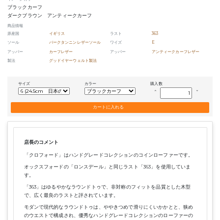
ブラックカーフ
ダークブラウン アンティークカーフ
商品情報
原産国
イギリス
ラスト
363
ソール
バークタンニンレザーソール
ワイズ
E
アッパー
カーフレザー
アッパー
アンティークカーフレザー
製法
グッドイヤーウェルト製法
サイズ
カラー
購入数
keyboard_arrow_up
keyboard_arrow_down
店長のコメント
「クロフォード」はハンドグレードコレクションのコインローファーです。
オックスフォードの「ロンスデール」と同じラスト「363」を使用していま
す。
「363」はゆるやかなラウンドトゥで、非対称のフィットを品質とした木型
で、広く最良のラストと評されています。
モダンで現代的なラウンドトゥは、ややきつめで滑りにくいかかとと、狭め
のウエストで構成され、優秀なハンドグレードコレクションのローファーの