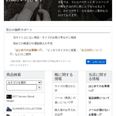
当店では、そんなクロケット & ジョーンズ
の靴を沢山の方に親しんでもらえるよう
に、分かりやすく、心を込めたご案内を心
がけております。
安心の無料サポート
当サイト上にない商品・サイズのお取り寄せのご相談
初めての靴選びや通販購入の不安
「
はじめてのお客様へ
」「ピッタリサイズのご提案」「
返品保障について
」などのご質問
ご購入前後・他店でのご購入検討中問わず可能な限りサポートさ
お問い合わせ
せていただきます！
商品検索
靴に関する
当店に関す
情報
る情報
サイズの選びかた
はじめてのお客様
search
へ
007 James Bond
ソール（靴底）の
返品保障について
Model
違いについて
SUMMER COLLECTION
購入後のお手入れ
メールが届かない
方法
お客様
へ