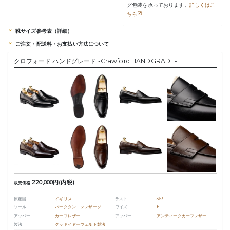
グ包装を承っております。
詳しくはこ
ちら
靴サイズ参考表（詳細）
ご注文・配送料・お支払い方法について
クロフォード ハンドグレード -Crawford HANDGRADE-
220,000円(内税)
販売価格
原産国
イギリス
ラスト
363
ソール
バークタンニンレザーソール
ワイズ
E
アッパー
カーフレザー
アッパー
アンティークカーフレザー
製法
グッドイヤーウェルト製法