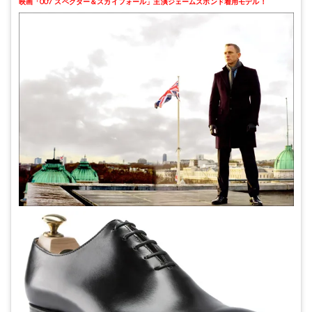
映画「007 スペクター＆スカイフォール」主演ジェームズボンド着用モデル！