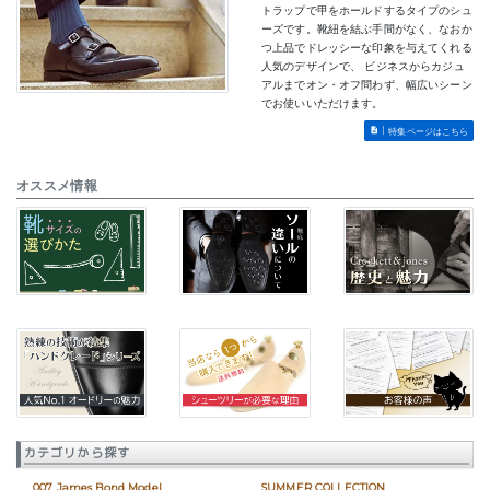
トラップで甲をホールドするタイプのシュ
ーズです。靴紐を結ぶ手間がなく、なおか
つ上品でドレッシーな印象を与えてくれる
人気のデザインで、 ビジネスからカジュ
アルまでオン・オフ問わず、幅広いシーン
でお使いいただけます。
特集ページはこちら
オススメ情報
カテゴリから探す
007 James Bond Model
SUMMER COLLECTION