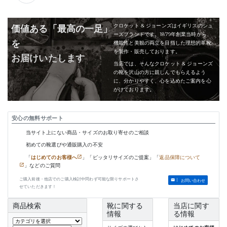
クロケット & ジョーンズはイギリスのシュ
価値ある「最高の一足」
ーズブランドです。1879年創業当時から、
を
機能性と美観の両立を目指した理想的革靴
を製作・販売しております。
お届けいたします
当店では、そんなクロケット & ジョーンズ
の靴を沢山の方に親しんでもらえるよう
に、分かりやすく、心を込めたご案内を心
がけております。
安心の無料サポート
当サイト上にない商品・サイズのお取り寄せのご相談
初めての靴選びや通販購入の不安
「
はじめてのお客様へ
」「ピッタリサイズのご提案」「
返品保障について
」などのご質問
ご購入前後・他店でのご購入検討中問わず可能な限りサポートさ
お問い合わせ
せていただきます！
商品検索
靴に関する
当店に関す
情報
る情報