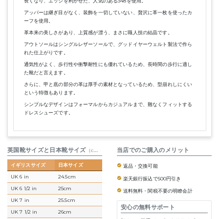
長くなり、エッジを利かせた、人気のある348を使用。
アッパーは継ぎ目がなく、装飾を一切していない、贅沢に革一枚を使ったカ
ーフを使用。
革本来の美しさがあり、上質感が漂う、まさに職人技の結晶です。
アウトソールはシングルレザーソールで、グッドイヤーウェルト製法で作ら
れた仕上がりです。
通気性がよく、歩行性や衝撃耐性にも優れているため、長時間の歩行に適し
た靴だと言えます。
さらに、甲と底の部分の革は厚手の素材となっているため、型崩れしにくい
という特徴もあります。
シンプルなデザインはフォーマルからカジュアルまで、難なくフィットする
ドレスシューズです。
英国靴サイズと日本靴サイズ
参考表
当店でのご購入のメリット
（cm）
イギリスサイズ
日本サイズ
返品・交換可能
UK 6 in
24.5cm
楽天銀行振込で500円引き
UK 6 1/2 in
25cm
送料無料・関税不要の明瞭会計
UK 7 in
25.5cm
安心の無料サポート
UK 7 1/2 in
26cm