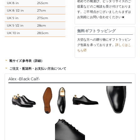
初めての靴選び、ピッタリサイズのご
UK 8 in
26.5cm
提案などのご相談も受け付けておりま
UK 8 1/2 in
27cm
す。ご不明点がございましたらまずは
お気軽にお問い合わせください★
UK 9 in
27.5cm
UK 9 1/2 in
28cm
無料ギフトラッピング
UK 10 in
28.5cm
大切な方への贈り物にギフトラッピン
グ包装を承っております。
詳しくはこ
ちら
靴サイズ参考表（詳細）
ご注文・配送料・お支払い方法について
Alex -Black Calf-