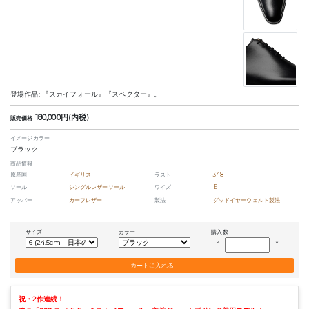
登場作品: 『スカイフォール』『スペクター』。
180,000円(内税)
販売価格
イメージカラー
ブラック
商品情報
原産国
イギリス
ラスト
348
ソール
シングルレザーソール
ワイズ
E
アッパー
カーフレザー
製法
グッドイヤーウェルト製法
サイズ
カラー
購入数
keyboard_arrow_up
keyboard_arrow_down
祝・2作連続！