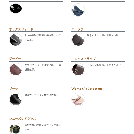
オックスフォード
ローファー
タブの両端が綺麗に揃う美しいフ
履きやすさと高いデザイン性。
ォルム。
ダービー
モンクストラップ
タブがアッパーより前にあり、着
ベルトが高級感と上品さを演出。
脱性抜群。
ブーツ
Women`s Colection
耐久性・デザイン性共に秀逸。
シューズケアグッズ
送料無料。純正シューツリーはこ
ちら。