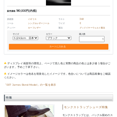
180,000円(内税)
販売価格
原産国
イギリス
ラスト
348
ソール
シングルレザーソール
ワイズ
E
アッパー
カーフレザー
製法
グッドイヤーウェルト製法
サイズ
カラー
購入数
ディスプレイ画面等の環境上、ページで見た色と実際の商品の色とは多少違う場合がご
ざいます。予めご了承下さい。
イメージカラーは色名を視覚化したイメージです。色合いについては商品画像をご確認
ください。
「007 James Bond Model」の一覧を表示
特集
モンクストラップシューズ特集
モンクストラップとは、バックル留めのス