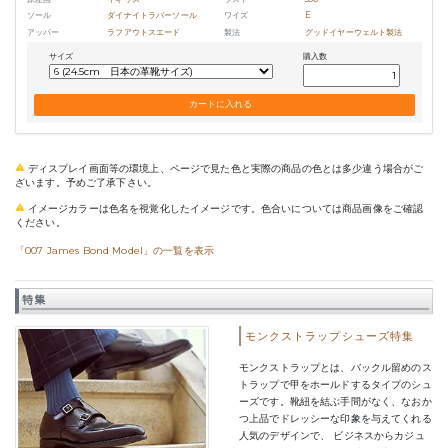
ソール
ダイナイトラバーソール
ワイズ
E
アッパー
ラフアウトスエード
製法
グッドイヤーウェルト製法
サイズ
購入数
ディスプレイ画面等の環境上、ページで見た色と実際の商品の色とは多少違う場合がご
ざいます。予めご了承下さい。
イメージカラーは色名を視覚化したイメージです。色合いについては商品画像をご確認
ください。
「007 James Bond Model」の一覧を表示
特集
モンクストラップシューズ特集
モンクストラップとは、バックル留めのス
トラップで甲をホールドするタイプのシュ
ーズです。靴紐を結ぶ手間がなく、なおか
つ上品でドレッシーな印象を与えてくれる
人気のデザインで、 ビジネスからカジュ