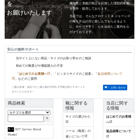
を
機能性と美観の両立を目指した理想的革靴
を製作・販売しております。
お届けいたします
当店では、そんなクロケット & ジョーンズ
の靴を沢山の方に親しんでもらえるよう
に、分かりやすく、心を込めたご案内を心
がけております。
安心の無料サポート
当サイト上にない商品・サイズのお取り寄せのご相談
初めての靴選びや通販購入の不安
「
はじめてのお客様へ
」「ピッタリサイズのご提案」「
返品保障について
」などのご質問
ご購入前後・他店でのご購入検討中問わず可能な限りサポートさ
お問い合わせ
せていただきます！
商品検索
靴に関する
当店に関す
情報
る情報
サイズの選びかた
はじめてのお客様
search
へ
007 James Bond
ソール（靴底）の
返品保障について
Model
違いについて