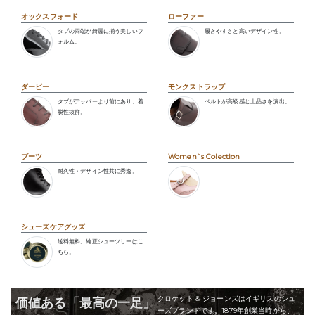
オックスフォード
ローファー
タブの両端が綺麗に揃う美しいフ
履きやすさと高いデザイン性。
ォルム。
ダービー
モンクストラップ
タブがアッパーより前にあり、着
ベルトが高級感と上品さを演出。
脱性抜群。
ブーツ
Women`s Colection
耐久性・デザイン性共に秀逸。
シューズケアグッズ
送料無料。純正シューツリーはこ
ちら。
クロケット & ジョーンズはイギリスのシュ
価値ある「最高の一足」
ーズブランドです。1879年創業当時から、