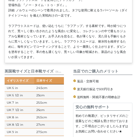
登場作品: 『ノー・タイム・トゥ・ダイ』。
詳細: ノルウェーのシーンで着用されました。タフな使用に耐えるラバーソール（ダイ
ナイトソール）を備えた実戦向けの一足です。
ラフアウトスエードは、使い込むうちに「ラフアップ」する素材です。時が経つにつ
れて、荒々しく使い古されたような風合いに変化し、コレクションの中で最もカジュ
アルな素材となっています。お手入れを怠ると、色が薄くなり、見た目も手触りもさ
らに荒々しくなっていきます。しかし、ラフアウトスエードは、耐水性を維持するた
めに、毎年ダビンでコーティングすることで、より一層美しく仕上がります。ダビン
を塗布することで、革の色も濃くなり、荒々しい印象が軽減され、新品のような風合
いが戻ってきます。
英国靴サイズと日本靴サイズ
参考表
当店でのご購入のメリット
（cm）
イギリスサイズ
日本サイズ
返品・交換可能
UK 6 in
24.5cm
楽天銀行振込で500円引き
UK 6 1/2 in
25cm
送料無料・関税不要の明瞭会計
UK 7 in
25.5cm
安心の無料サポート
UK 7 1/2 in
26cm
初めての靴選び、ピッタリサイズのご
UK 8 in
26.5cm
提案などのご相談も受け付けておりま
UK 8 1/2 in
27cm
す。ご不明点がございましたらまずは
お気軽にお問い合わせください★
UK 9 in
27.5cm