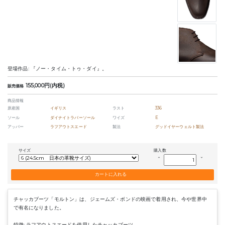
登場作品: 『ノー・タイム・トゥ・ダイ』。
155,000円(内税)
販売価格
商品情報
原産国
イギリス
ラスト
336
ソール
ダイナイトラバーソール
ワイズ
E
アッパー
ラフアウトスエード
製法
グッドイヤーウェルト製法
サイズ
購入数
keyboard_arrow_up
keyboard_arrow_down
チャッカブーツ「モルトン」は、ジェームズ・ボンドの映画で着用され、今や世界中
で有名になりました。
特徴: ラフアウトスエードを使用したチャッカブーツ。