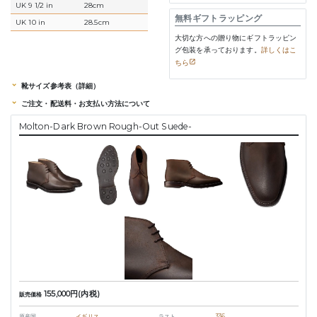
UK 9 1/2 in
28cm
無料ギフトラッピング
UK 10 in
28.5cm
大切な方への贈り物にギフトラッピン
グ包装を承っております。
詳しくはこ
ちら
靴サイズ参考表（詳細）
ご注文・配送料・お支払い方法について
Molton-Dark Brown Rough-Out Suede-
155,000円(内税)
販売価格
原産国
イギリス
ラスト
336