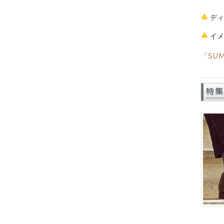
デ
イ
「SUM
特集