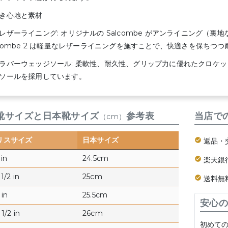
き心地と素材
ザーライニング: オリジナルの Salcombe がアンライニング（
lcombe 2 は軽量なレザーライニングを施すことで、快適さを保ちつ
バーウェッジソール: 柔軟性、耐久性、グリップ力に優れたクロケ
ソールを採用しています。
靴サイズと日本靴サイズ
参考表
当店で
（cm）
リスサイズ
日本サイズ
返品・
 in
24.5cm
楽天銀
1/2 in
25cm
送料無
 in
25.5cm
安心の
1/2 in
26cm
初めて