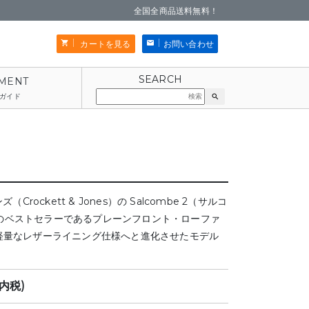
全国全商品送料無料！
カートを見る
お問い合わせ
ガイド
search
rockett & Jones）の Salcombe 2（サルコ
ドのベストセラーであるプレーンフロント・ローファ
」を軽量なレザーライニング仕様へと進化させたモデル
(内税)