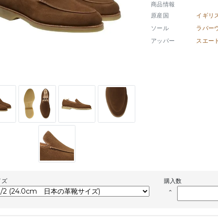
商品情報
原産国
イギリ
ソール
ラバー
アッパー
スエー
イズ
購入数
keyboard_arrow_up