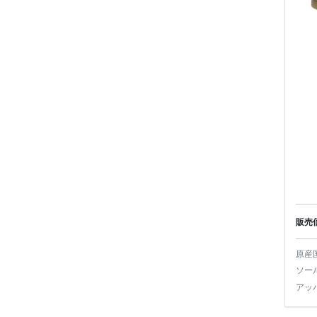
販売
原産
ソー
アッ