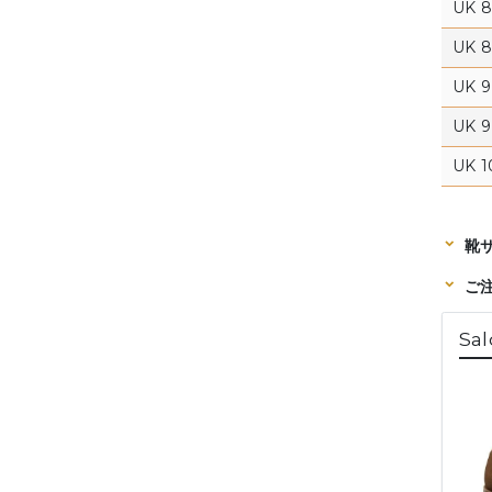
UK 8
UK 8 
UK 9
UK 9 
UK 1
靴
ご
Sal