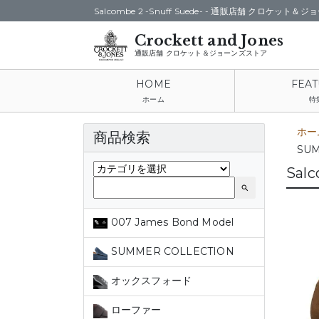
Salcombe 2 -Snuff Suede- -
通販店舗 クロケット＆ジ
通販店舗 クロケット＆ジョーンズストア
ホーム
特
ホー
商品検索
SUM
Salc
search
007 James Bond Model
SUMMER COLLECTION
オックスフォード
ローファー