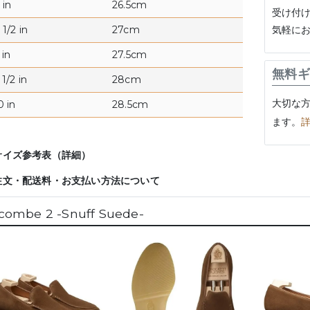
 in
26.5cm
受け付
気軽に
1/2 in
27cm
 in
27.5cm
無料ギ
1/2 in
28cm
大切な
0 in
28.5cm
ます。
サイズ参考表（詳細）
注文・配送料・お支払い方法について
combe 2 -Snuff Suede-