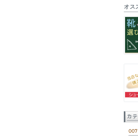
オス
カテ
007