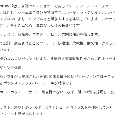
lcombe 2は、当社のベストセラーであるプレーンフロントローファー
。隆起したシームエプロンが特徴です。ホールカットデザインとボッ
エプロンにより、シンプルさと履きやすさを体現しています。スナッ
ソールを引き立てる、夏にぴったりの色合いです。
ッジとは、前足部、ウエスト、ヒールの間の傾斜を指します。
で設計・製造されたこのソールは、快適性、柔軟性、耐久性、グリッ
います。
発のゴムコンパウンドにより、柔軟性と衝撃吸収性をさらに向上させ
ザインと構造
ンプルかつ洗練された外観: 装飾を最小限に抑えたヴァンプローフ
とボックスステッチのディテールが特徴です。
ールカット・デザイン: 継ぎ目のない一枚革に近い構造を採用して
スト（木型）376: 名作「ボストン 2」と同じラストを使用してお
いフィット感が得られます。