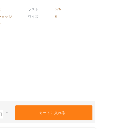
ス
ラスト
376
ウェッジ
ワイズ
E
ド
keyboard_arrow_down