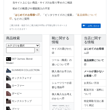
当サイト上にない商品・サイズのお取り寄せのご相談
初めての靴選びや通販購入の不安
「
はじめてのお客様へ
」「ピッタリサイズのご提案」「
返品保障について
」などのご質問
ご購入前後・他店でのご購入検討中問わず可能な限りサポートさ
お問い合わせ
せていただきます！
商品検索
靴に関する
当店に関す
情報
る情報
サイズの選びかた
はじめてのお客様
search
へ
007 James Bond
ソール（靴底）の
返品保障について
Model
違いについて
SUMMER COLLECTION
購入後のお手入れ
メールが届かない
方法
お客様
へ
オックスフォード
シューツリーが必
お支払い方法
ローファー
要な理由
配送方法・送料に
ダービー
ついて
個人輸入をお考え
のかたへ
特定商取引法に基
モンクストラップ
づく表記
ブーツ