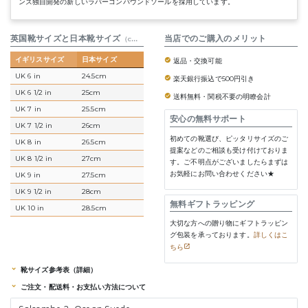
ンズ独自開発の新しいラバーコンパウンドソールを採用しています。
英国靴サイズと日本靴サイズ
参考表
当店でのご購入のメリット
（cm）
イギリスサイズ
日本サイズ
返品・交換可能
UK 6 in
24.5cm
楽天銀行振込で500円引き
UK 6 1/2 in
25cm
送料無料・関税不要の明瞭会計
UK 7 in
25.5cm
安心の無料サポート
UK 7 1/2 in
26cm
初めての靴選び、ピッタリサイズのご
UK 8 in
26.5cm
提案などのご相談も受け付けておりま
UK 8 1/2 in
27cm
す。ご不明点がございましたらまずは
お気軽にお問い合わせください★
UK 9 in
27.5cm
UK 9 1/2 in
28cm
無料ギフトラッピング
UK 10 in
28.5cm
大切な方への贈り物にギフトラッピン
グ包装を承っております。
詳しくはこ
ちら
靴サイズ参考表（詳細）
ご注文・配送料・お支払い方法について