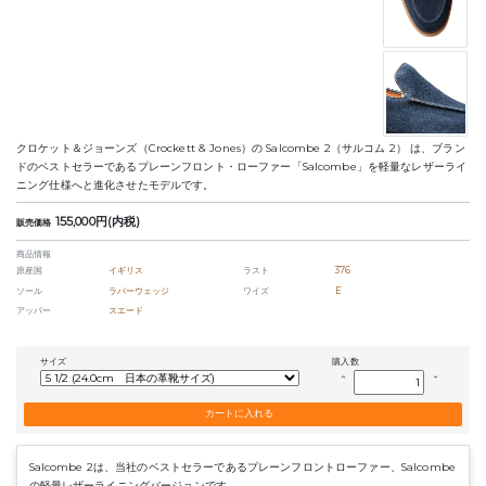
クロケット＆ジョーンズ（Crockett & Jones）の Salcombe 2（サルコム 2） は、ブラン
ドのベストセラーであるプレーンフロント・ローファー「Salcombe」を軽量なレザーライ
ニング仕様へと進化させたモデルです。
155,000円(内税)
販売価格
商品情報
原産国
イギリス
ラスト
376
ソール
ラバーウェッジ
ワイズ
E
アッパー
スエード
サイズ
購入数
keyboard_arrow_up
keyboard_arrow_down
Salcombe 2は、当社のベストセラーであるプレーンフロントローファー、Salcombe
の軽量レザーライニングバージョンです。