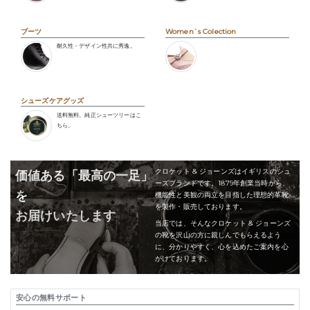
ブーツ
Women`s Colection
耐久性・デザイン性共に秀逸。
シューズケアグッズ
送料無料。純正シューツリーはこ
ちら。
クロケット & ジョーンズはイギリスのシュ
価値ある「最高の一足」
ーズブランドです。1879年創業当時から、
を
機能性と美観の両立を目指した理想的革靴
を製作・販売しております。
お届けいたします
当店では、そんなクロケット & ジョーンズ
の靴を沢山の方に親しんでもらえるよう
に、分かりやすく、心を込めたご案内を心
がけております。
安心の無料サポート