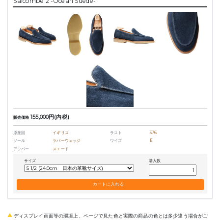
Salcombe 2 -Ocean Suede-
155,000円(内税)
販売価格
原産国
イギリス
ラスト
376
ソール
ラバーウェッジ
ワイズ
E
アッパー
スエード
サイズ
購入数
ディスプレイ画面等の環境上、ページで見た色と実際の商品の色とは多少違う場合がご