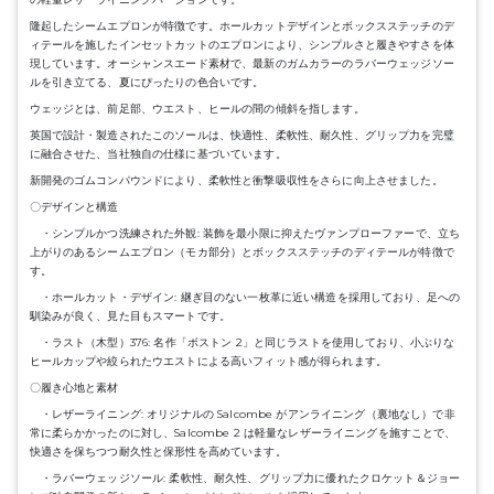
隆起したシームエプロンが特徴です。ホールカットデザインとボックスステッチのデ
ィテールを施したインセットカットのエプロンにより、シンプルさと履きやすさを体
現しています。オーシャンスエード素材で、最新のガムカラーのラバーウェッジソー
ルを引き立てる、夏にぴったりの色合いです。
ウェッジとは、前足部、ウエスト、ヒールの間の傾斜を指します。
英国で設計・製造されたこのソールは、快適性、柔軟性、耐久性、グリップ力を完璧
に融合させた、当社独自の仕様に基づいています。
新開発のゴムコンパウンドにより、柔軟性と衝撃吸収性をさらに向上させました。
〇デザインと構造
・シンプルかつ洗練された外観: 装飾を最小限に抑えたヴァンプローファーで、立ち
上がりのあるシームエプロン（モカ部分）とボックスステッチのディテールが特徴で
す。
・ホールカット・デザイン: 継ぎ目のない一枚革に近い構造を採用しており、足への
馴染みが良く、見た目もスマートです。
・ラスト（木型）376: 名作「ボストン 2」と同じラストを使用しており、小ぶりな
ヒールカップや絞られたウエストによる高いフィット感が得られます。
〇履き心地と素材
・レザーライニング: オリジナルの Salcombe がアンライニング（裏地なし）で非
常に柔らかかったのに対し、Salcombe 2 は軽量なレザーライニングを施すことで、
快適さを保ちつつ耐久性と保形性を高めています。
・ラバーウェッジソール: 柔軟性、耐久性、グリップ力に優れたクロケット＆ジョー