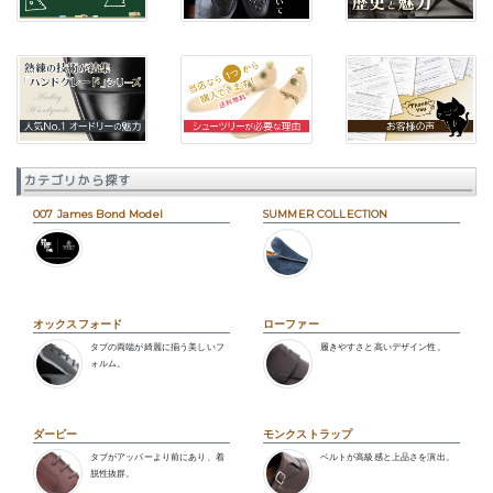
カテゴリから探す
007 James Bond Model
SUMMER COLLECTION
オックスフォード
ローファー
タブの両端が綺麗に揃う美しいフ
履きやすさと高いデザイン性。
ォルム。
ダービー
モンクストラップ
タブがアッパーより前にあり、着
ベルトが高級感と上品さを演出。
脱性抜群。