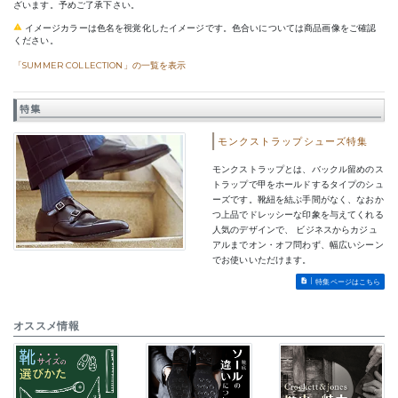
ざいます。予めご了承下さい。
イメージカラーは色名を視覚化したイメージです。色合いについては商品画像をご確認
ください。
「SUMMER COLLECTION」の一覧を表示
特集
モンクストラップシューズ特集
モンクストラップとは、バックル留めのス
トラップで甲をホールドするタイプのシュ
ーズです。靴紐を結ぶ手間がなく、なおか
つ上品でドレッシーな印象を与えてくれる
人気のデザインで、 ビジネスからカジュ
アルまでオン・オフ問わず、幅広いシーン
でお使いいただけます。
特集ページはこちら
オススメ情報