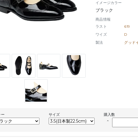
イメージカラー
ブラック
商品情報
ラスト
619
ワイズ
D
製法
ラー
サイズ
購入数
keyboard_arrow_up