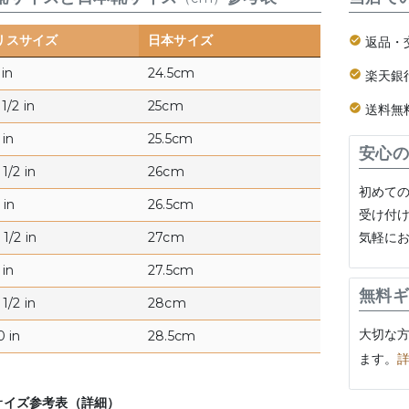
リスサイズ
日本サイズ
返品・
 in
24.5cm
楽天銀
1/2 in
25cm
送料無
 in
25.5cm
安心の
1/2 in
26cm
初めて
 in
26.5cm
受け付
気軽に
1/2 in
27cm
 in
27.5cm
無料ギ
1/2 in
28cm
大切な
0 in
28.5cm
ます。
サイズ参考表（詳細）