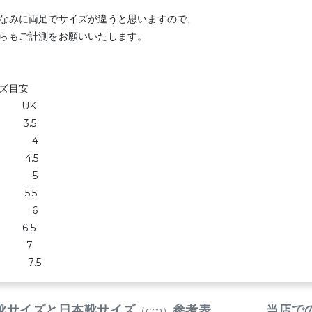
なみに両足でサイズが違うと思いますので、
らもご計測をお願いいたします。
ズ目安
P UK
.5 3.5
.9 4
.4 4.5
.8 5
.2 5.5
.6 6
 6.5
.5 7
.9 7.5
靴サイズと日本靴サイズ
参考表
当店で
（cm）