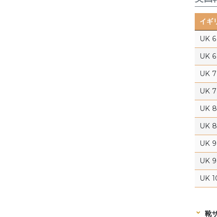
イギ
UK 6
UK 6 
UK 7
UK 7 
UK 8
UK 8 
UK 9
UK 9 
UK 1
靴