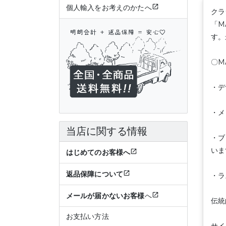
個人輸入をお考えのかたへ
クラ
「M
す。
〇M
・デ
・メ
当店に関する情報
・ブ
いま
はじめてのお客様へ
返品保障について
・ラ
メールが届かないお客様
へ
伝統
お支払い方法