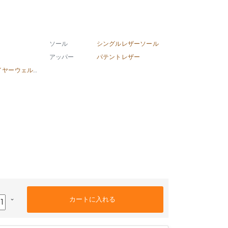
ソール
シングルレザーソール
アッパー
パテントレザー
グッドイヤーウェルト製法
keyboard_arrow_down