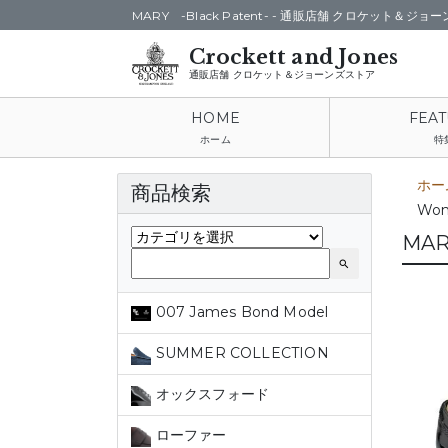
MARY -Black Patent- -
通販店舗 クロケット＆ジョー
通販店舗 クロケット＆ジョーンズストア
ホーム
特
ホー
商品検索
Wom
MAR
search
007 James Bond Model
SUMMER COLLECTION
オックスフォード
ローファー