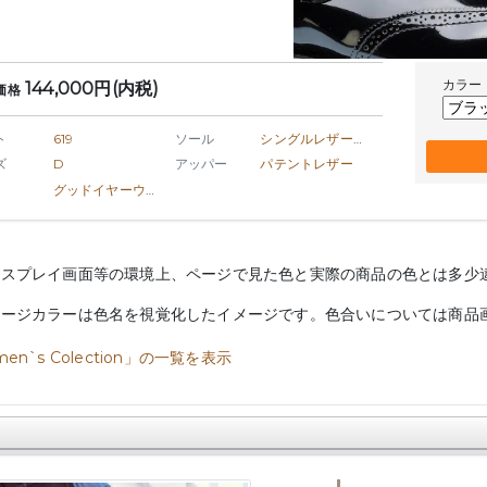
カラー
144,000円(内税)
価格
ト
619
ソール
シングルレザーソール
ズ
D
アッパー
パテントレザー
グッドイヤーウェルト製法
ィスプレイ画面等の環境上、ページで見た色と実際の商品の色とは多少
メージカラーは色名を視覚化したイメージです。色合いについては商品
en`s Colection」の一覧を表示