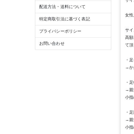
サイ
配送方法・送料について
女性
特定商取引法に基づく表記
サイ
プライバシーポリシー
高額
お問い合わせ
て頂
・足
→か
・足
→親
小指
・足
→親
小指