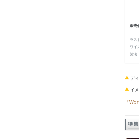
販売
ラス
ワイ
製法
デ
イ
「Wom
特集