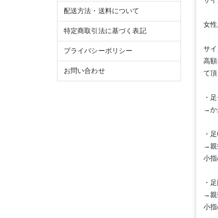
サイ
配送方法・送料について
女性
特定商取引法に基づく表記
サイ
プライバシーポリシー
高額
お問い合わせ
て頂
・足
→か
・足
→親
小指
・足
→親
小指