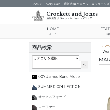
MARY -Ivory Calf- -
通販店舗 クロケット＆ジョーンズ
通販店舗 クロケット＆ジョーンズストア
ホーム
特
ホー
商品検索
Wom
MARY
search
007 James Bond Model
SUMMER COLLECTION
オックスフォード
ローファー