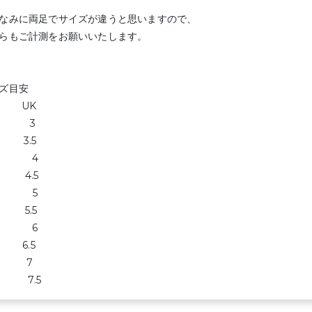
なみに両足でサイズが違うと思いますので、
らもご計測をお願いいたします。
ズ目安
P UK
.1 3
.5 3.5
.9 4
.4 4.5
.8 5
.2 5.5
.6 6
 6.5
.5 7
.9 7.5