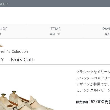
ストア
集
商品一覧
購入
ム
en`s Colection
 -Ivory Calf-
クラシックなメリージ
ルバックルのメアリ
デザインが特徴です
し、シングルレザー
162,000円
販売価格