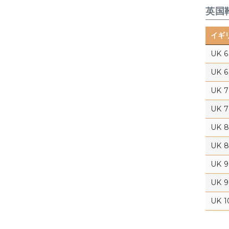
英国
イギ
UK 6
UK 6 
UK 7
UK 7 
UK 8
UK 8 
UK 9
UK 9 
UK 1