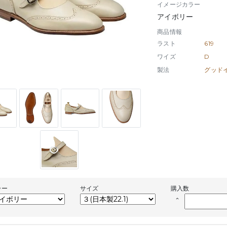
イメージカラー
アイボリー
商品情報
ラスト
619
ワイズ
D
製法
ラー
サイズ
購入数
keyboard_arrow_up