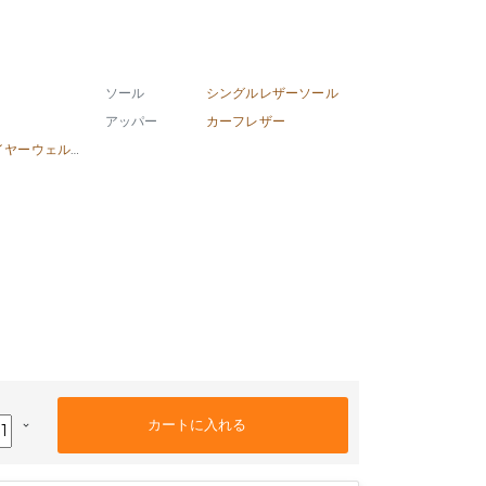
ソール
シングルレザーソール
アッパー
カーフレザー
グッドイヤーウェルト製法
keyboard_arrow_down