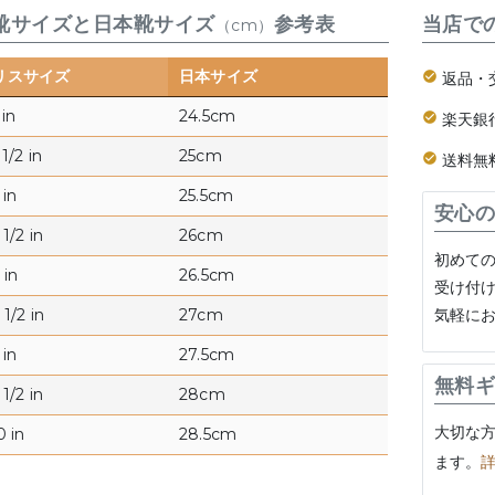
靴サイズと日本靴サイズ
参考表
当店で
（cm）
リスサイズ
日本サイズ
返品・
 in
24.5cm
楽天銀
1/2 in
25cm
送料無
 in
25.5cm
安心の
1/2 in
26cm
初めて
 in
26.5cm
受け付
気軽に
1/2 in
27cm
 in
27.5cm
無料ギ
1/2 in
28cm
大切な
0 in
28.5cm
ます。