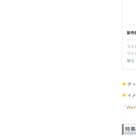
販売
ラス
ワイ
製法
デ
イ
「Wom
特集