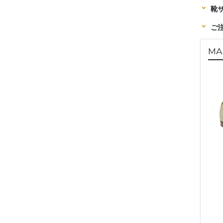
靴
ご
MAR