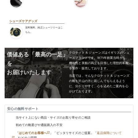
シューズケアグッズ
送料無料。純正シューツリーはこ
ちら。
クロケット & ジョーンズはイギリスのシュ
価値ある「最高の一足」
ーズブランドです。1879年創業当時から、
を
機能性と美観の両立を目指した理想的革靴
を製作・販売しております。
お届けいたします
当店では、そんなクロケット & ジョーンズ
の靴を沢山の方に親しんでもらえるよう
に、分かりやすく、心を込めたご案内を心
がけております。
安心の無料サポート
当サイト上にない商品・サイズのお取り寄せのご相談
初めての靴選びや通販購入の不安
「
はじめてのお客様へ
」「ピッタリサイズのご提案」「
返品保障について
」などのご質問