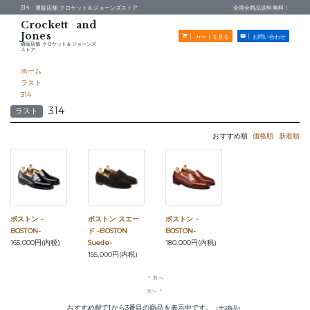
314 -
通販店舗 クロケット＆ジョーンズストア
全国全商品送料無料！
カートを見る
お問い合わせ
通販店舗 クロケット＆ジョーンズ
ストア
ホーム
ラスト
314
314
ラスト
おすすめ順
価格順
新着順
ボストン -
ボストン スエー
ボストン -
BOSTON-
ド -BOSTON
BOSTON-
165,000円(内税)
Suede-
180,000円(内税)
155,000円(内税)
navigate_before
前へ
次へ
navigate_next
おすすめ順
で1から3番目の商品を表示中です。
（全3商品）