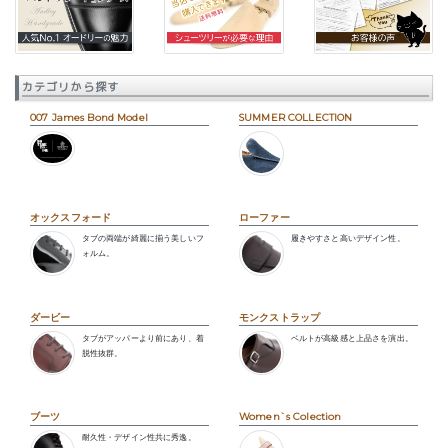
カテゴリから探す
007 James Bond Model
SUMMER COLLECTION
オックスフォード
ローファー
タブの両端が綺麗に揃う美しいフ
履きやすさと高いデザイン性。
ォルム。
ダービー
モンクストラップ
タブがアッパーより前にあり、着
ベルトが高級感と上品さを演出。
脱性抜群。
ブーツ
Women`s Colection
耐久性・デザイン性共に秀逸。