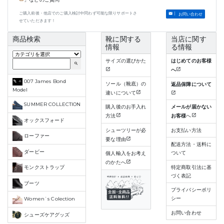
ご購入前後・他店でのご購入検討中問わず可能な限りサポートさ
お問い合わせ
せていただきます！
商品検索
靴に関する
当店に関す
情報
る情報
サイズの選びかた
はじめてのお客様
search
へ
007 James Bond
ソール（靴底）の
返品保障について
Model
違いについて
SUMMER COLLECTION
購入後のお手入れ
メールが届かない
方法
お客様
へ
オックスフォード
シューツリーが必
お支払い方法
ローファー
要な理由
配送方法・送料に
ダービー
ついて
個人輸入をお考え
のかたへ
特定商取引法に基
モンクストラップ
づく表記
ブーツ
プライバシーポリ
シー
Women`s Colection
お問い合わせ
シューズケアグッズ