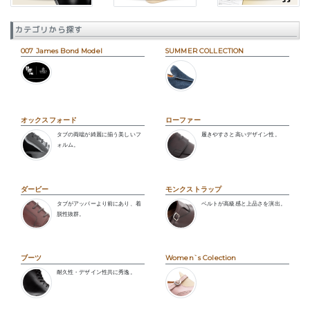
カテゴリから探す
007 James Bond Model
SUMMER COLLECTION
オックスフォード
ローファー
タブの両端が綺麗に揃う美しいフ
履きやすさと高いデザイン性。
ォルム。
ダービー
モンクストラップ
タブがアッパーより前にあり、着
ベルトが高級感と上品さを演出。
脱性抜群。
ブーツ
Women`s Colection
耐久性・デザイン性共に秀逸。