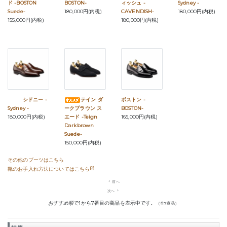
ド -BOSTON
BOSTON-
ィッシュ -
Sydney -
Suede-
180,000円(内税)
CAVENDISH-
180,000円(内税)
155,000円(内税)
180,000円(内税)
シドニー -
テイン ダ
ボストン -
Sydney -
ークブラウン ス
BOSTON-
180,000円(内税)
エード -Teign
165,000円(内税)
Darkbrown
Suede-
150,000円(内税)
その他のブーツはこちら
靴のお手入れ方法についてはこちら
navigate_before
前へ
次へ
navigate_next
おすすめ順
で1から7番目の商品を表示中です。
（全7商品）