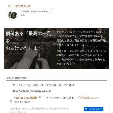
シューズケアグッズ
送料無料。純正シューツリーはこ
ちら。
クロケット & ジョーンズはイギリスのシュ
価値ある「最高の一足」
ーズブランドです。1879年創業当時から、
を
機能性と美観の両立を目指した理想的革靴
を製作・販売しております。
お届けいたします
当店では、そんなクロケット & ジョーンズ
の靴を沢山の方に親しんでもらえるよう
に、分かりやすく、心を込めたご案内を心
がけております。
安心の無料サポート
当サイト上にない商品・サイズのお取り寄せのご相談
初めての靴選びや通販購入の不安
「
はじめてのお客様へ
」「ピッタリサイズのご提案」「
返品保障について
」などのご質問
ご購入前後・他店でのご購入検討中問わず可能な限りサポートさ
お問い合わせ
せていただきます！