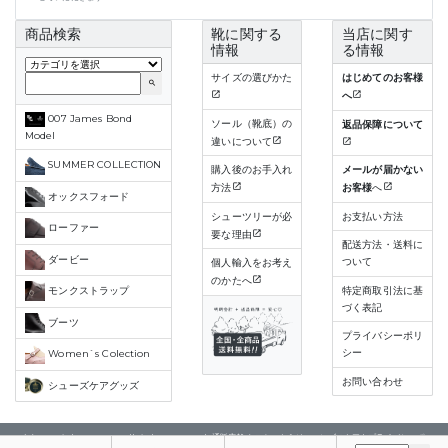
商品検索
靴に関する
当店に関す
情報
る情報
サイズの選びかた
はじめてのお客様
search
へ
007 James Bond
ソール（靴底）の
返品保障について
Model
違いについて
SUMMER COLLECTION
購入後のお手入れ
メールが届かない
方法
お客様
へ
オックスフォード
シューツリーが必
お支払い方法
ローファー
要な理由
配送方法・送料に
ダービー
ついて
個人輸入をお考え
のかたへ
特定商取引法に基
モンクストラップ
づく表記
ブーツ
プライバシーポリ
シー
Women`s Colection
お問い合わせ
シューズケアグッズ
(C) Copyright 2015-2023 All rights reserved. 通販店舗 クロケット＆ジョーンズストア |
プライバシーポ