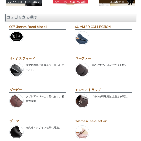
カテゴリから探す
007 James Bond Model
SUMMER COLLECTION
オックスフォード
ローファー
タブの両端が綺麗に揃う美しいフ
履きやすさと高いデザイン性。
ォルム。
ダービー
モンクストラップ
タブがアッパーより前にあり、着
ベルトが高級感と上品さを演出。
脱性抜群。
ブーツ
Women`s Colection
耐久性・デザイン性共に秀逸。