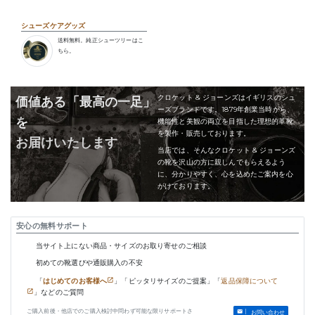
シューズケアグッズ
送料無料。純正シューツリーはこ
ちら。
クロケット & ジョーンズはイギリスのシュ
価値ある「最高の一足」
ーズブランドです。1879年創業当時から、
を
機能性と美観の両立を目指した理想的革靴
を製作・販売しております。
お届けいたします
当店では、そんなクロケット & ジョーンズ
の靴を沢山の方に親しんでもらえるよう
に、分かりやすく、心を込めたご案内を心
がけております。
安心の無料サポート
当サイト上にない商品・サイズのお取り寄せのご相談
初めての靴選びや通販購入の不安
「
はじめてのお客様へ
」「ピッタリサイズのご提案」「
返品保障について
」などのご質問
ご購入前後・他店でのご購入検討中問わず可能な限りサポートさ
お問い合わせ