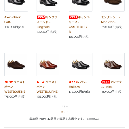
Alex -Black
リングフ
キャンベ
モンクトン -
Calf-
ィールド -
リーR -
Monkton-
180,000円(内税)
Lingfield-
CAMBERLEY
170,000円(内税)
195,000円(内税)
R -
195,000円(内税)
ウェスト
ウェスト
ハラム -
アレック
ボーン-
ボーン-
Hallam-
ス -Alex-
WESTBOURNE-
WESTBOURNE-
175,000円(内税)
180,000円(内税)
175,000円(内税)
175,000円(内税)
navigate_before
前へ
次へ
navigate_next
価格順
で1から12番目の商品を表示中です。
（全22商品）