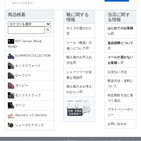
せていただきます！
商品検索
靴に関する
当店に関す
情報
る情報
サイズの選びかた
はじめてのお客様
search
へ
007 James Bond
ソール（靴底）の
返品保障について
Model
違いについて
SUMMER COLLECTION
購入後のお手入れ
メールが届かない
方法
お客様
へ
オックスフォード
シューツリーが必
お支払い方法
ローファー
要な理由
配送方法・送料に
ダービー
ついて
個人輸入をお考え
のかたへ
特定商取引法に基
モンクストラップ
づく表記
ブーツ
プライバシーポリ
シー
Women`s Colection
お問い合わせ
シューズケアグッズ