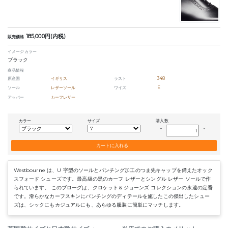
185,000円(内税)
販売価格
イメージカラー
ブラック
商品情報
原産国
イギリス
ラスト
348
ソール
レザーソール
ワイズ
E
アッパー
カーフレザー
カラー
サイズ
購入数
keyboard_arrow_up
keyboard_arrow_down
Westbourne は、U 字型のソールとパンチング加工のつま先キャップを備えたオック
スフォード シューズです。最高級の黒のカーフ レザーとシングル レザー ソールで作
られています。 このブローグは、クロケット＆ジョーンズ コレクションの永遠の定番
です。滑らかなカーフスキンにパンチングのディテールを施したこの傑出したシュー
ズは、シックにもカジュアルにも、あらゆる服装に簡単にマッチします。