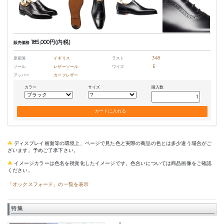
185,000円(内税)
販売価格
原産国
イギリス
ラスト
348
ソール
レザーソール
ワイズ
E
アッパー
カーフレザー
カラー
サイズ
購入数
ディスプレイ画面等の環境上、ページで見た色と実際の商品の色とは多少違う場合がご
ざいます。予めご了承下さい。
イメージカラーは色名を視覚化したイメージです。色合いについては商品画像をご確認
ください。
「オックスフォード」の一覧を表示
特集