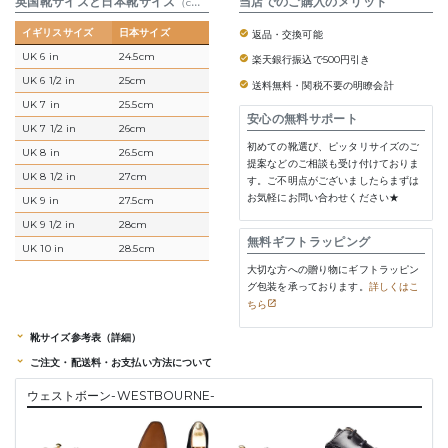
英国靴サイズと日本靴サイズ
参考表
当店でのご購入のメリット
（cm）
イギリスサイズ
日本サイズ
返品・交換可能
UK 6 in
24.5cm
楽天銀行振込で500円引き
UK 6 1/2 in
25cm
送料無料・関税不要の明瞭会計
UK 7 in
25.5cm
安心の無料サポート
UK 7 1/2 in
26cm
初めての靴選び、ピッタリサイズのご
UK 8 in
26.5cm
提案などのご相談も受け付けておりま
UK 8 1/2 in
27cm
す。ご不明点がございましたらまずは
お気軽にお問い合わせください★
UK 9 in
27.5cm
UK 9 1/2 in
28cm
無料ギフトラッピング
UK 10 in
28.5cm
大切な方への贈り物にギフトラッピン
グ包装を承っております。
詳しくはこ
ちら
靴サイズ参考表（詳細）
ご注文・配送料・お支払い方法について
ウェストボーン-WESTBOURNE-