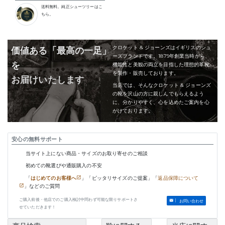
送料無料。純正シューツリーはこ
ちら。
クロケット & ジョーンズはイギリスのシュ
価値ある「最高の一足」
ーズブランドです。1879年創業当時から、
を
機能性と美観の両立を目指した理想的革靴
を製作・販売しております。
お届けいたします
当店では、そんなクロケット & ジョーンズ
の靴を沢山の方に親しんでもらえるよう
に、分かりやすく、心を込めたご案内を心
がけております。
安心の無料サポート
当サイト上にない商品・サイズのお取り寄せのご相談
初めての靴選びや通販購入の不安
「
はじめてのお客様へ
」「ピッタリサイズのご提案」「
返品保障について
」などのご質問
ご購入前後・他店でのご購入検討中問わず可能な限りサポートさ
お問い合わせ
せていただきます！