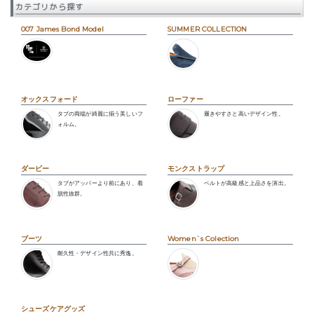
カテゴリから探す
007 James Bond Model
SUMMER COLLECTION
オックスフォード
ローファー
タブの両端が綺麗に揃う美しいフ
履きやすさと高いデザイン性。
ォルム。
ダービー
モンクストラップ
タブがアッパーより前にあり、着
ベルトが高級感と上品さを演出。
脱性抜群。
ブーツ
Women`s Colection
耐久性・デザイン性共に秀逸。
シューズケアグッズ