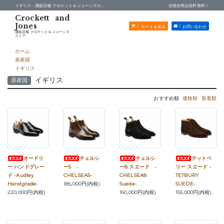
イギリス -
通販店舗 クロケット＆ジョーンズストア
全国全商品送料無料！
カートを見る
お問い合わせ
通販店舗 クロケット＆ジョーンズ
ストア
ホーム
原産国
イギリス
イギリス
原産国
おすすめ順
価格順
新着順
オードリ
チェルシ
チェルシ
テットベ
ー ハンドグレー
ー5 -
ー8 スエード -
リー スエード -
ド -Audley
CHELSEA5-
CHELSEA8
TETBURY
Handgrade-
185,000円(内税)
Suede-
SUEDE-
220,000円(内税)
160,000円(内税)
155,000円(内税)