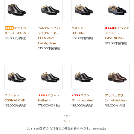
テットベ
ベルグレイブ ハ
ボストン -
キャベンデ
リー -TETBURY -
ンドグレード -
BOSTON-
ィッシュ -
175,000円(内税)
BELGRAVE
165,000円(内税)
CAVENDISH-
Handgrade-
180,000円(内税)
210,000円(内税)
コノート -
ハラム -
ロウン
アッシュダウ
CONNAUGHT-
Hallam-
ズ -Lowndes-
ン -Ashdown-
175,000円(内税)
175,000円(内税)
185,000円(内税)
165,000円(内税)
navigate_before
前へ
次へ
navigate_next
おすすめ順
で1から12番目の商品を表示中です。
（全86商品）