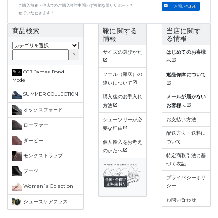
ご購入前後・他店でのご購入検討中問わず可能な限りサポートさ
お問い合わせ
せていただきます！
商品検索
靴に関する
当店に関す
情報
る情報
サイズの選びかた
はじめてのお客様
search
へ
007 James Bond
ソール（靴底）の
返品保障について
Model
違いについて
SUMMER COLLECTION
購入後のお手入れ
メールが届かない
方法
お客様
へ
オックスフォード
シューツリーが必
お支払い方法
ローファー
要な理由
配送方法・送料に
ダービー
ついて
個人輸入をお考え
のかたへ
特定商取引法に基
モンクストラップ
づく表記
ブーツ
プライバシーポリ
シー
Women`s Colection
お問い合わせ
シューズケアグッズ