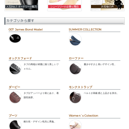
カテゴリから探す
007 James Bond Model
SUMMER COLLECTION
オックスフォード
ローファー
タブの両端が綺麗に揃う美しいフ
履きやすさと高いデザイン性。
ォルム。
ダービー
モンクストラップ
タブがアッパーより前にあり、着
ベルトが高級感と上品さを演出。
脱性抜群。
ブーツ
Women`s Colection
耐久性・デザイン性共に秀逸。