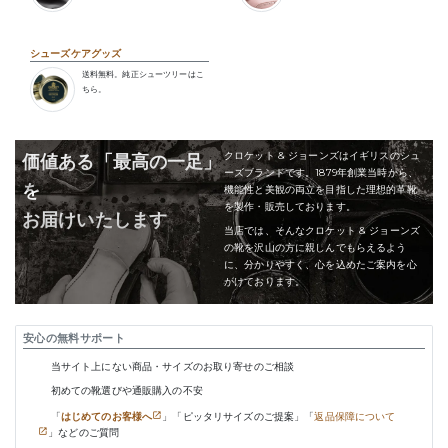
シューズケアグッズ
送料無料。純正シューツリーはこ
ちら。
クロケット & ジョーンズはイギリスのシュ
価値ある「最高の一足」
ーズブランドです。1879年創業当時から、
を
機能性と美観の両立を目指した理想的革靴
を製作・販売しております。
お届けいたします
当店では、そんなクロケット & ジョーンズ
の靴を沢山の方に親しんでもらえるよう
に、分かりやすく、心を込めたご案内を心
がけております。
安心の無料サポート
当サイト上にない商品・サイズのお取り寄せのご相談
初めての靴選びや通販購入の不安
「
はじめてのお客様へ
」「ピッタリサイズのご提案」「
返品保障について
」などのご質問