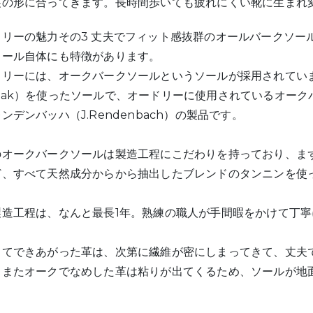
裏の形に合ってきます。長時間歩いても疲れにくい靴に生まれ
ドリーの魅力その3 丈夫でフィット感抜群のオールバークソー
ソール自体にも特徴があります。
ドリーには、オークバークソールというソールが採用されてい
Oak）を使ったソールで、オードリーに使用されているオーク
ンデンバッハ（J.Rendenbach）の製品です。
のオークバークソールは製造工程にこだわりを持っており、ま
ど、すべて天然成分からから抽出したブレンドのタンニンを使
製造工程は、なんと最長1年。熟練の職人が手間暇をかけて丁
してできあがった革は、次第に繊維が密にしまってきて、丈夫
。またオークでなめした革は粘りが出てくるため、ソールが地
。