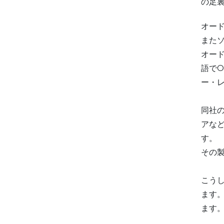
の足
オー
また
オー
語で
ー・レ
同社
アな
す。
その
こう
ます
ます