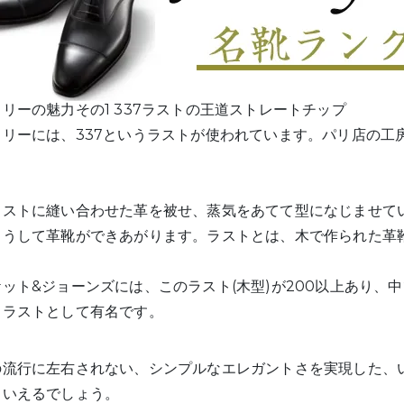
リーの魅力その1 337ラストの王道ストレートチップ
ドリーには、337というラストが使われています。パリ店の工
ラストに縫い合わせた革を被せ、蒸気をあてて型になじませて
こうして革靴ができあがります。ラストとは、木で作られた革
ット&ジョーンズには、このラスト(木型)が200以上あり、
るラストとして有名です。
の流行に左右されない、シンプルなエレガントさを実現した、
といえるでしょう。