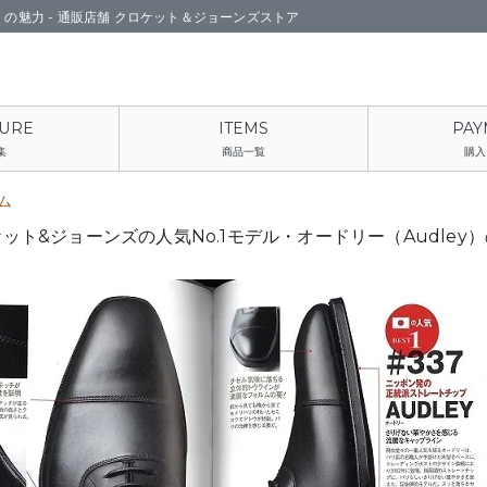
）の魅力 -
通販店舗 クロケット＆ジョーンズストア
集
商品一覧
購入
ム
ット&ジョーンズの人気No.1モデル・オードリー（Audley