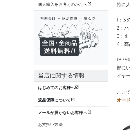
特に
個人輸入をお考えのかたへ
1：3
2：
3：
4：
187
部に
当店に関する情報
イヤ
はじめてのお客様へ
ここ
オード
返品保障について
メールが届かないお客様
へ
お支払い方法