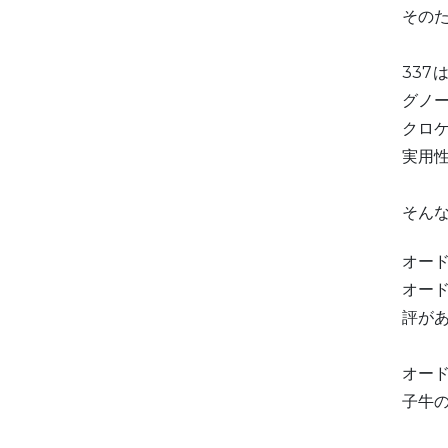
その
33
グノ
クロ
実用
そん
オー
オー
評が
オー
子牛