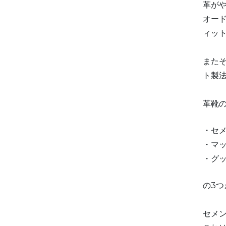
革が
オー
ィッ
また
ト製
革靴
・セ
・マ
・グ
の3
セメ