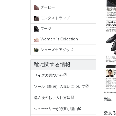
ダービー
モンクストラップ
ブーツ
Women`s Colection
シューズケアグッズ
靴に関する情報
サイズの選びかた
ソール（靴底）の違いについて
購入後のお手入れ方法
雑誌「
シューツリーが必要な理由
数ある