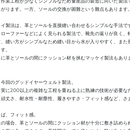
は作業工程が少なくシンプルなため量産品の製造に向いた製法
あがります。一方、ソールの交換が困難という難点もあります
ケイ製法は、革とソールを直接縫い合わせるシンプルな手法で
はローファーなどによく見られる製法で、靴先の返りが良く、
方、縫い方がシンプルなため縫い目から水が入りやすく、また
ます。
みに革とソールの間にクッション材を挟むマッケイ製法もあり
。
て今回のグッドイヤーウェルト製法。
は実に200以上の複雑な工程を重ねる上に熟練の技術が必要な
し頑丈さ、耐水性・耐塵性、履きやすさ・フィット感など、さ
えば、フィット感。
法の場合、革とソールの間にクッション材が十分に敷き詰めら