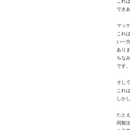
これ
でき
マッ
これ
い一
あり
ちな
です
そし
これ
しか
たと
同製