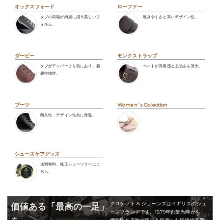
オックスフォード
ローファー
タブの両端が綺麗に揃う美しいフ
履きやすさと高いデザイン性。
ォルム。
ダービー
モンクストラップ
タブがアッパーより前にあり、着
ベルトが高級感と上品さを演出。
脱性抜群。
ブーツ
Women`s Colection
耐久性・デザイン性共に秀逸。
シューズケアグッズ
送料無料。純正シューツリーはこ
ちら。
クロケット & ジョーンズはイギリスのシュ
価値ある「最高の一足」
ーズブランドです。1879年創業当時から、