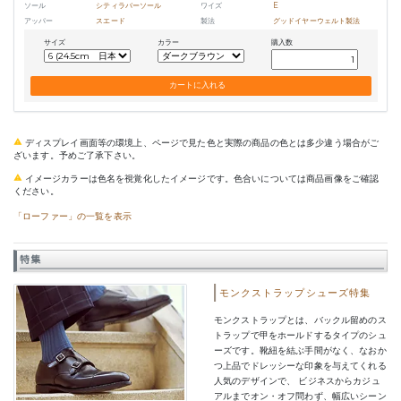
ソール
シティラバーソール
ワイズ
E
アッパー
スエード
製法
グッドイヤーウェルト製法
サイズ
カラー
購入数
ディスプレイ画面等の環境上、ページで見た色と実際の商品の色とは多少違う場合がご
ざいます。予めご了承下さい。
イメージカラーは色名を視覚化したイメージです。色合いについては商品画像をご確認
ください。
「ローファー」の一覧を表示
特集
モンクストラップシューズ特集
モンクストラップとは、バックル留めのス
トラップで甲をホールドするタイプのシュ
ーズです。靴紐を結ぶ手間がなく、なおか
つ上品でドレッシーな印象を与えてくれる
人気のデザインで、 ビジネスからカジュ
アルまでオン・オフ問わず、幅広いシーン