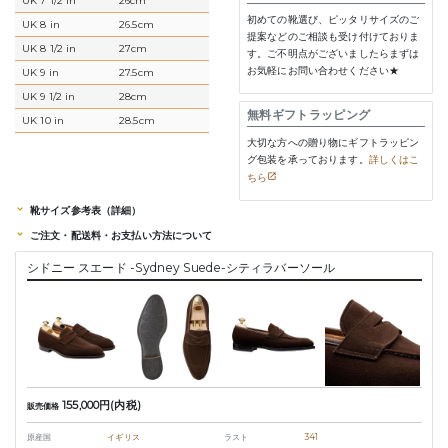
UK 7 1/2 in
26cm
初めての靴選び、ピッタリサイズのご
UK 8 in
26.5cm
提案などのご相談も受け付けておりま
UK 8 1/2 in
27cm
す。ご不明点がございましたらまずは
お気軽にお問い合わせください★
UK 9 in
27.5cm
UK 9 1/2 in
28cm
無料ギフトラッピング
UK 10 in
28.5cm
大切な方への贈り物にギフトラッピン
グ包装を承っております。
詳しくはこ
ちら
靴サイズ参考表（詳細）
ご注文・配送料・お支払い方法について
シドニー スエード -Sydney Suede-シティラバーソール
155,000円(内税)
販売価格
原産国
イギリス
ラスト
341