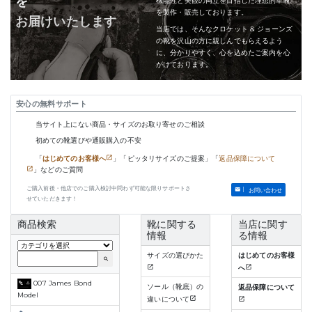
を
機能性と美観の両立を目指した理想的革靴
を製作・販売しております。
お届けいたします
当店では、そんなクロケット & ジョーンズ
の靴を沢山の方に親しんでもらえるよう
に、分かりやすく、心を込めたご案内を心
がけております。
安心の無料サポート
当サイト上にない商品・サイズのお取り寄せのご相談
初めての靴選びや通販購入の不安
「
はじめてのお客様へ
」「ピッタリサイズのご提案」「
返品保障について
」などのご質問
ご購入前後・他店でのご購入検討中問わず可能な限りサポートさ
お問い合わせ
せていただきます！
商品検索
靴に関する
当店に関す
情報
る情報
サイズの選びかた
はじめてのお客様
search
へ
007 James Bond
ソール（靴底）の
返品保障について
Model
違いについて