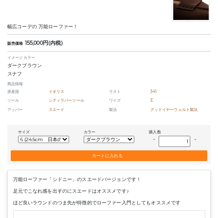
幅広コーデの 万能ローファー！
155,000円(内税)
販売価格
イメージカラー
ダークブラウン
スナフ
商品情報
原産国
イギリス
ラスト
341
ソール
シティラバーソール
ワイズ
E
アッパー
スエード
製法
グッドイヤーウェルト製法
サイズ
カラー
購入数
keyboard_arrow_up
keyboard_arrow_down
万能ローファー「シドニー」のスエードバージョンです！
足元でこなれ感を出すのにスエードはオススメです♪
ほど良いラウンドのつま先が特徴的でローファー入門としてもオススメです