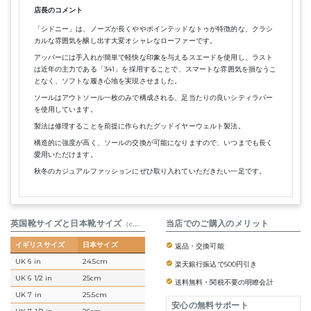
店長のコメント
「シドニー」は、ノーズが長くややポインテッドなトゥが特徴的な、クラシ
カルな雰囲気を醸し出す大変オシャレなローファーです。
アッパーには手入れが簡単で軽快な印象を与えるスエードを使用し、ラスト
は近年の主力である「341」を採用することで、スマートな雰囲気を損なうこ
となく、ソフトな履き心地を実現させました。
ソールはアウトソール一枚のみで構成される、足当たりの良いシティラバー
を使用しています。
製法は修理することを前提に作られたグッドイヤーウェルト製法。
構造的に強度が高く、ソールの交換が可能になりますので、いつまでも長く
愛用いただけます。
秋冬のカジュアルファッションにぜひ取り入れていただきたい一足です。
英国靴サイズと日本靴サイズ
参考表
当店でのご購入のメリット
（cm）
イギリスサイズ
日本サイズ
返品・交換可能
UK 6 in
24.5cm
楽天銀行振込で500円引き
UK 6 1/2 in
25cm
送料無料・関税不要の明瞭会計
UK 7 in
25.5cm
安心の無料サポート