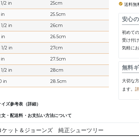
1/2 in
25cm
送料無
 in
25.5cm
安心の
1/2 in
26cm
初めて
 in
26.5cm
受け付
気軽に
1/2 in
27cm
 in
27.5cm
無料ギ
1/2 in
28cm
大切な
0 in
28.5cm
ます。
サイズ参考表（詳細）
注文・配送料・お支払い方法について
ロケット＆ジョーンズ 純正シューツリー