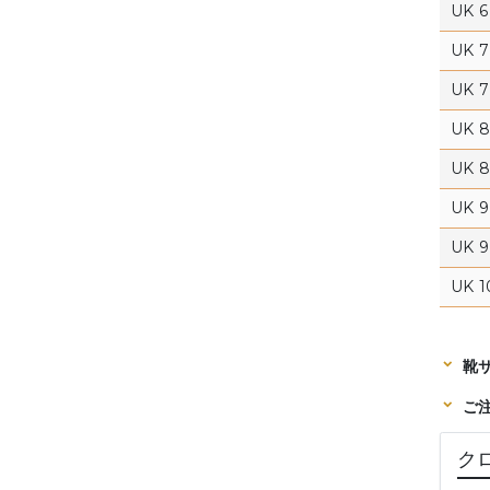
UK 6 
UK 7
UK 7 
UK 8
UK 8 
UK 9
UK 9 
UK 1
靴
ご
ク