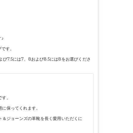
♪
プです。
よび7.5には7、8および8.5には8をお選びくださ
です。
態に保ってくれます。
ット＆ジョーンズの革靴を長く愛用いただくに