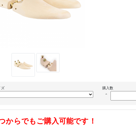
イズ
購入数
keyboard_arrow_up
つからでもご購入可能です！