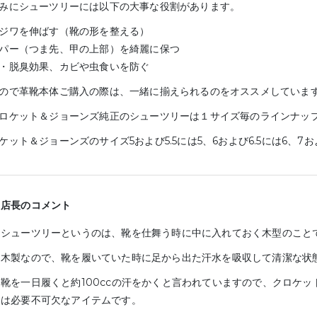
みにシューツリーには以下の大事な役割があります。
ジワを伸ばす（靴の形を整える）
パー（つま先、甲の上部）を綺麗に保つ
・脱臭効果、カビや虫食いを防ぐ
ので革靴本体ご購入の際は、一緒に揃えられるのをオススメしています
ロケット＆ジョーンズ純正のシューツリーは１サイズ毎のラインナッ
ケット＆ジョーンズのサイズ5および5.5には5、6および6.5には6、7お
店長のコメント
シューツリーというのは、靴を仕舞う時に中に入れておく木型のこと
木製なので、靴を履いていた時に足から出た汗水を吸収して清潔な状
靴を一日履くと約100ccの汗をかくと言われていますので、クロケ
は必要不可欠なアイテムです。