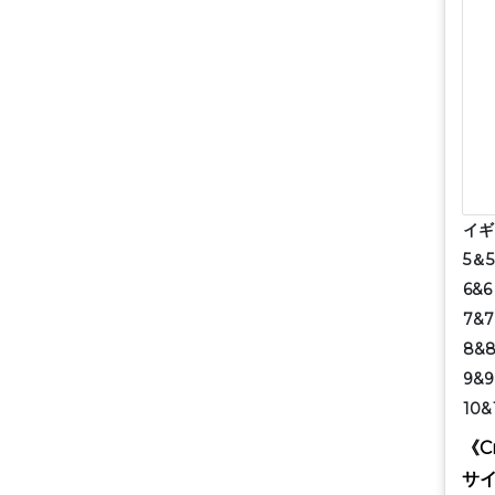
イギ
5＆5
6&6 
7&7
8&8
9&9
10&
《C
サ