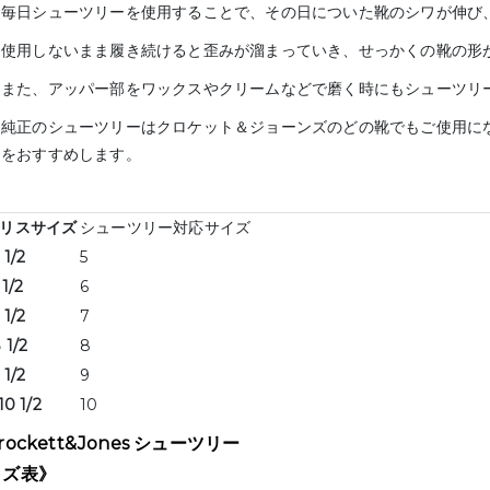
毎日シューツリーを使用することで、その日についた靴のシワが伸び
使用しないまま履き続けると歪みが溜まっていき、せっかくの靴の形
また、アッパー部をワックスやクリームなどで磨く時にもシューツリ
純正のシューツリーはクロケット＆ジョーンズのどの靴でもご使用に
をおすすめします。
リスサイズ
シューツリー対応サイズ
 1/2
5
1/2
6
 1/2
7
 1/2
8
 1/2
9
10 1/2
10
rockett&Jones シューツリー
イズ表》