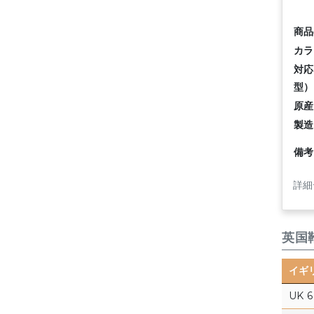
商品
カラ
対応
型）
原産
製造
備考
詳細
英国
イギ
UK 6