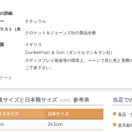
の詳細
ー
ナチュラル
ラスト（木
クロケット＆ジョーンズ社の製品全般
国
イギリス
Dunkelman ＆ Son（ダンケルマン＆サン社）
※ディスプレイ画面等の環境上、ページで見た色と実際
ご了承下さい。
データ
靴サイズと日本靴サイズ
参考表
当店で
（cm）
リスサイズ
日本サイズ
返品・
 in
24.5cm
楽天銀