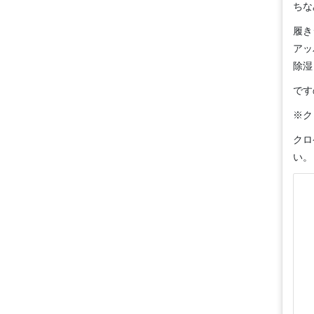
ちな
履き
アッ
除湿
です
※ク
クロ
い。