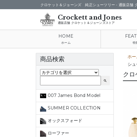
クロケット＆ジョーンズ 純正シューツリー -
通販店舗 
通販店舗 クロケット＆ジョーンズストア
ホーム
特
ホー
商品検索
シュ
クロ
search
007 James Bond Model
SUMMER COLLECTION
オックスフォード
ローファー