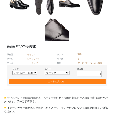
175,000円(内税)
販売価格
原産国
イギリス
ラスト
348
ソール
シティソール
ワイズ
E
アッパー
カーフレザー
製法
グッドイヤーウェルト製法
サイズ
カラー
購入数
ディスプレイ画面等の環境上、ページで見た色と実際の商品の色とは多少違う場合がご
ざいます。予めご了承下さい。
イメージカラーは色名を視覚化したイメージです。色合いについては商品画像をご確認
ください。