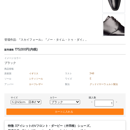
登場作品: 『スカイフォール』『ノー・タイム・トゥ・ダイ』。
175,000円(内税)
販売価格
イメージカラー
ブラック
商品情報
原産国
イギリス
ラスト
348
ソール
シティソール
ワイズ
E
アッパー
カーフレザー
製法
グッドイヤーウェルト製法
サイズ
カラー
購入数
keyboard_arrow_up
keyboard_arrow_down
特徴: 3アイレットのVフロント・ダービー（外羽根）シューズ。