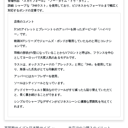
登場作品: 『スカイフォール』『ノー・タイム・トゥ・ダイ』。
詳細: シャープな「348ラスト」を使用しており、ビジネスからフォーマルまで幅広く
対応するボンドの定番です。
店長のコメント
3つのアイレットとプレーントゥのアッパーを持ったダービーが「ハイベリ
ー」です。
映画007シリーズでジェームズ・ボンドが着用していたものと同じコレクシ
ョンです。
羽根の形状がV型になっていることからVフロントと呼ばれ、フランスを中心
としてヨーロッパで大変人気のあるモデルです。
ラストは、オックスフォードの「アレックス」と同じ「348」を使用してお
り、角張った爪先がとても印象的です。
アッパーにはカーフレザーを使用。
ソールはシティソールとなっています。
グッドイヤーウェルト製法なのでソールがすり減ったら貼り替えていただく
と、長く履き続けることができます。
シンプルでシャープなデザインがビジネスシーンに優雅な雰囲気を与えてく
れます。
英国靴サイズと日本靴サイズ
参考表
当店でのご購入のメリット