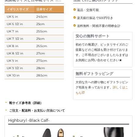
（cm）
イギリスサイズ
日本サイズ
返品・交換可能
UK 6 in
24.5cm
楽天銀行振込で500円引き
UK 6 1/2 in
25cm
送料無料・関税不要の明瞭会計
UK 7 in
25.5cm
安心の無料サポート
UK 7 1/2 in
26cm
初めての靴選び、ピッタリサイズのご
UK 8 in
26.5cm
提案などのご相談も受け付けておりま
UK 8 1/2 in
27cm
す。ご不明点がございましたらまずは
お気軽にお問い合わせください★
UK 9 in
27.5cm
UK 9 1/2 in
28cm
無料ギフトラッピング
UK 10 in
28.5cm
大切な方への贈り物にギフトラッピン
グ包装を承っております。
詳しくはこ
ちら
靴サイズ参考表（詳細）
ご注文・配送料・お支払い方法について
Highburyl -Black Calf-