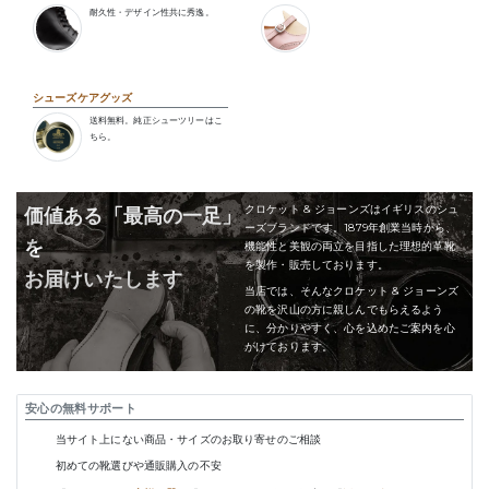
耐久性・デザイン性共に秀逸。
シューズケアグッズ
送料無料。純正シューツリーはこ
ちら。
クロケット & ジョーンズはイギリスのシュ
価値ある「最高の一足」
ーズブランドです。1879年創業当時から、
を
機能性と美観の両立を目指した理想的革靴
を製作・販売しております。
お届けいたします
当店では、そんなクロケット & ジョーンズ
の靴を沢山の方に親しんでもらえるよう
に、分かりやすく、心を込めたご案内を心
がけております。
安心の無料サポート
当サイト上にない商品・サイズのお取り寄せのご相談
初めての靴選びや通販購入の不安