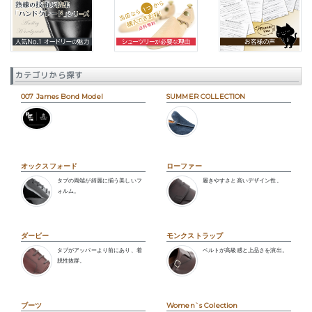
カテゴリから探す
007 James Bond Model
SUMMER COLLECTION
オックスフォード
ローファー
タブの両端が綺麗に揃う美しいフ
履きやすさと高いデザイン性。
ォルム。
ダービー
モンクストラップ
タブがアッパーより前にあり、着
ベルトが高級感と上品さを演出。
脱性抜群。
ブーツ
Women`s Colection