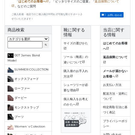
「
はじめてのお客様へ
」「ピッタリサイズのご提案」「
返品保障について
」などのご質問
ご購入前後・他店でのご購入検討中問わず可能な限りサポートさ
お問い合わせ
せていただきます！
商品検索
靴に関する
当店に関す
情報
る情報
サイズの選びかた
はじめてのお客様
search
へ
007 James Bond
ソール（靴底）の
返品保障について
Model
違いについて
SUMMER COLLECTION
購入後のお手入れ
メールが届かない
方法
お客様
へ
オックスフォード
シューツリーが必
お支払い方法
ローファー
要な理由
配送方法・送料に
ダービー
ついて
個人輸入をお考え
のかたへ
特定商取引法に基
モンクストラップ
づく表記
ブーツ
プライバシーポリ
シー
Women`s Colection
お問い合わせ