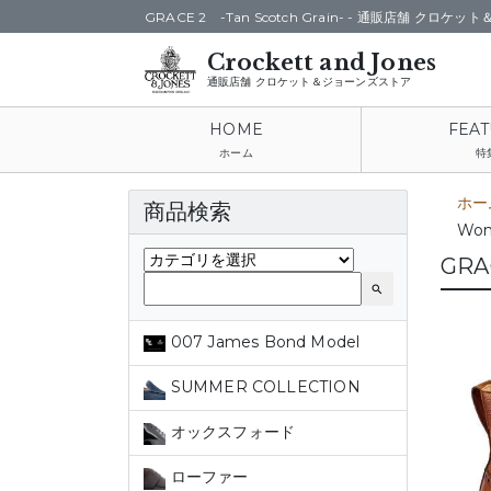
GRACE 2 -Tan Scotch Grain- -
通販店舗 クロケット
通販店舗 クロケット＆ジョーンズストア
ホーム
特
ホー
商品検索
Wom
GRAC
search
007 James Bond Model
SUMMER COLLECTION
オックスフォード
ローファー