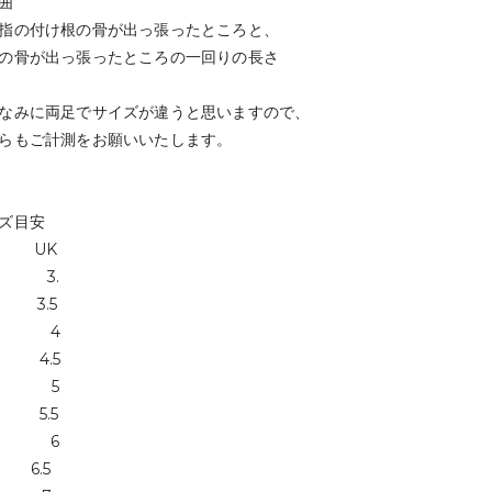
囲
指の付け根の骨が出っ張ったところと、
の骨が出っ張ったところの一回りの長さ
なみに両足でサイズが違うと思いますので、
らもご計測をお願いいたします。
ズ目安
P UK
.1 3.
.5 3.5
.9 4
.4 4.5
.8 5
.2 5.5
.6 6
 6.5