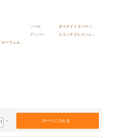
ソール
ダイナイトラバーソール
アッパー
スコッチグレインレザー
グッドイヤーウェルト製法
keyboard_arrow_down