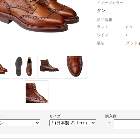
イメージカラー
タン
商品情報
ラスト
618
ワイズ
C
製法
ラー
サイズ
購入数
keyboard_arrow_up