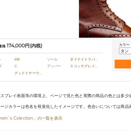
カラー
174,000円(内税)
価格
ト
618
ソール
ダイナイトラバーソール
ズ
C
アッパー
スコッチグレインレザー
グッドイヤーウェルト製法
ィスプレイ画面等の環境上、ページで見た色と実際の商品の色とは多少
メージカラーは色名を視覚化したイメージです。色合いについては商品
en`s Colection」の一覧を表示