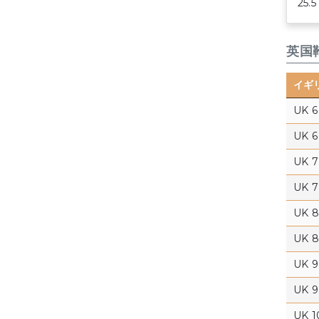
25
英国
イギ
UK 6
UK 6 
UK 7
UK 7 
UK 8
UK 8 
UK 9
UK 9 
UK 1