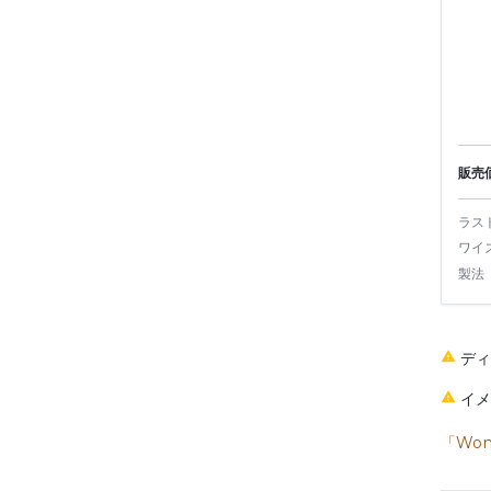
販売
ラス
ワイ
製法
デ
イ
「Wom