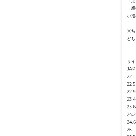
・足
→親
小指
※ち
どち
サイ
JA
22
22
22
23
23
24
24
25