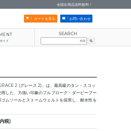
全国全商品送料無料！
カートを見る
お問い合わせ
ガイド
search
RACE 2 (グレース 2)」は、最高級のタン・スコッ
使用した、力強い印象のフルブローグ・ダービーブー
製ゴムソールとストームウェルトを採用し、耐水性を
(内税)