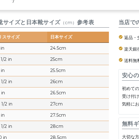
.5 7
靴サイズと日本靴サイズ
参考表
当店で
（cm）
リスサイズ
日本サイズ
返品・
 in
24.5cm
楽天銀
1/2 in
25cm
送料無
 in
25.5cm
安心の
1/2 in
26cm
初めて
 in
26.5cm
受け付
気軽に
1/2 in
27cm
 in
27.5cm
無料ギ
1/2 in
28cm
大切な
0 in
28.5cm