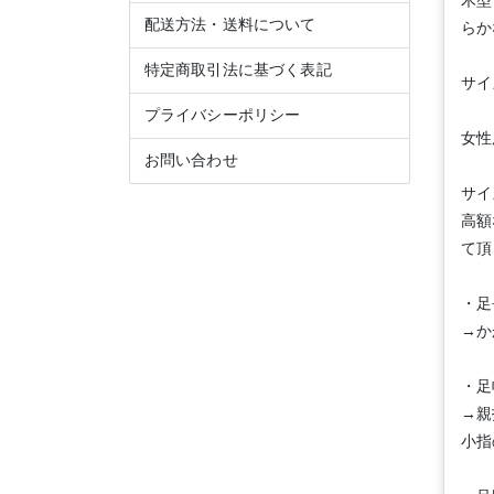
木型
配送方法・送料について
らか
特定商取引法に基づく表記
サイ
プライバシーポリシー
女性
お問い合わせ
サイ
高額
て頂
・足
→か
・足
→親
小指