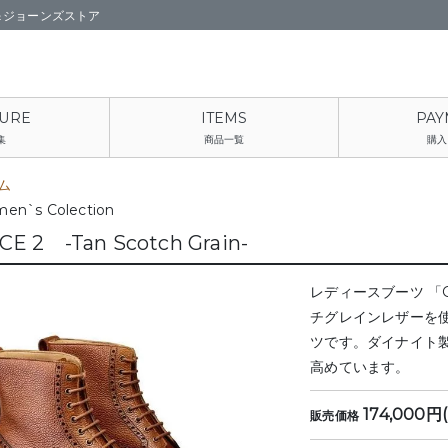
＆ジョーンズストア
集
商品一覧
購入
ム
en`s Colection
E 2 -Tan Scotch Grain-
レディースブーツ 「G
チグレインレザーを
ツです。ダイナイト
高めています。
174,000円
販売価格