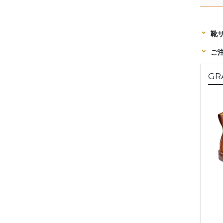
靴
ご
GR