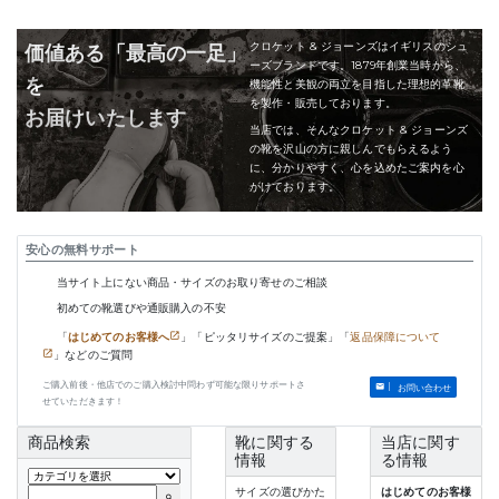
クロケット & ジョーンズはイギリスのシュ
価値ある「最高の一足」
ーズブランドです。1879年創業当時から、
を
機能性と美観の両立を目指した理想的革靴
を製作・販売しております。
お届けいたします
当店では、そんなクロケット & ジョーンズ
の靴を沢山の方に親しんでもらえるよう
に、分かりやすく、心を込めたご案内を心
がけております。
安心の無料サポート
当サイト上にない商品・サイズのお取り寄せのご相談
初めての靴選びや通販購入の不安
「
はじめてのお客様へ
」「ピッタリサイズのご提案」「
返品保障について
」などのご質問
ご購入前後・他店でのご購入検討中問わず可能な限りサポートさ
お問い合わせ
せていただきます！
商品検索
靴に関する
当店に関す
情報
る情報
サイズの選びかた
はじめてのお客様
search