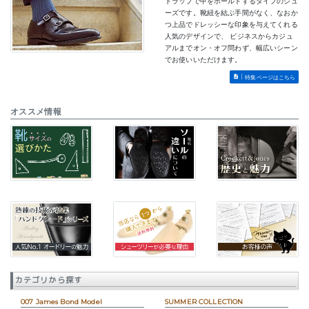
トラップで甲をホールドするタイプのシュ
ーズです。靴紐を結ぶ手間がなく、なおか
つ上品でドレッシーな印象を与えてくれる
人気のデザインで、 ビジネスからカジュ
アルまでオン・オフ問わず、幅広いシーン
でお使いいただけます。
特集ページはこちら
オススメ情報
カテゴリから探す
007 James Bond Model
SUMMER COLLECTION