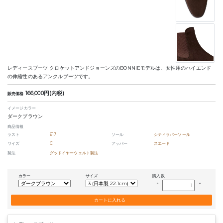
レディースブーツ クロケットアンドジョーンズのBONNIEモデルは、女性用のハイエンド
の伸縮性のあるアンクルブーツです。
166,000円(内税)
販売価格
イメージカラー
ダークブラウン
商品情報
ラスト
617
ソール
シティラバーソール
ワイズ
C
アッパー
スエード
製法
グッドイヤーウェルト製法
カラー
サイズ
購入数
keyboard_arrow_up
keyboard_arrow_down