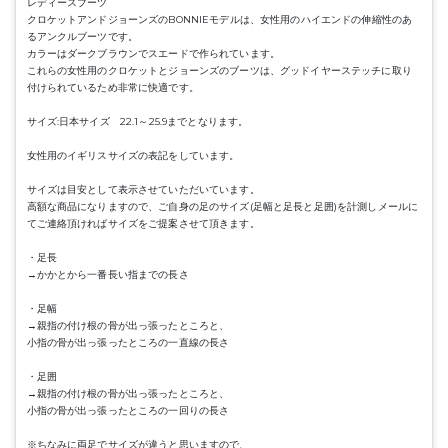
レディースブーツ
クロケットアンドジョーンズのBONNIEモデルは、女性用のハイエンドの伸縮性のあ
るアンクルブーツです。
カラーはダークブラウンでスエードで作られています。
これらの女性用のクロケットとジョーンズのブーツは、グッドイヤーステッチに取り
付けられているため非常に快適です。
サイズ:日本サイズ 22.1～25.9までとなります。
女性用のイギリスサイズの表記をしています。
サイズは目安として表示させていただいています。
高額な商品になりますので、ご自身の足のサイズ(足幅と足長と足囲)を計測しメールに
てご連絡頂ければサイズをご提案させて頂きます。
・足長
→かかとから一番長い指までの長さ
・足幅
→親指の付け根の骨が出っ張ったところと、
小指の骨が出っ張ったところの一直線の長さ
・足囲
→親指の付け根の骨が出っ張ったところと、
小指の骨が出っ張ったところの一回りの長さ
※ちなみに両足でサイズが違うと思いますので、