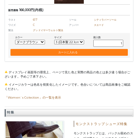
166,000円(内税)
販売価格
ラスト
617
ソール
シティラバーソール
ワイズ
C
アッパー
スエード
製法
グッドイヤーウェルト製法
カラー
サイズ
購入数
ディスプレイ画面等の環境上、ページで見た色と実際の商品の色とは多少違う場合がご
ざいます。予めご了承下さい。
イメージカラーは色名を視覚化したイメージです。色合いについては商品画像をご確認
ください。
「Women`s Colection」の一覧を表示
特集
モンクストラップシューズ特集
モンクストラップとは、バックル留めのス