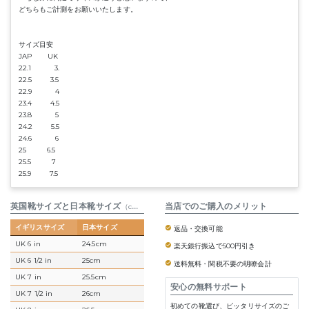
どちらもご計測をお願いいたします。
サイズ目安
JAP UK
22.1 3.
22.5 3.5
22.9 4
23.4 4.5
23.8 5
24.2 5.5
24.6 6
25 6.5
25.5 7
25.9 7.5
英国靴サイズと日本靴サイズ
参考表
当店でのご購入のメリット
（cm）
イギリスサイズ
日本サイズ
返品・交換可能
UK 6 in
24.5cm
楽天銀行振込で500円引き
UK 6 1/2 in
25cm
送料無料・関税不要の明瞭会計
UK 7 in
25.5cm
安心の無料サポート
UK 7 1/2 in
26cm
初めての靴選び、ピッタリサイズのご