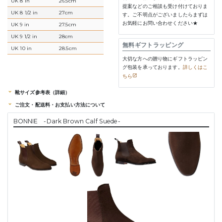
UK 8 in
26.5cm
提案などのご相談も受け付けておりま
UK 8 1/2 in
27cm
す。ご不明点がございましたらまずは
お気軽にお問い合わせください★
UK 9 in
27.5cm
UK 9 1/2 in
28cm
無料ギフトラッピング
UK 10 in
28.5cm
大切な方への贈り物にギフトラッピン
グ包装を承っております。
詳しくはこ
ちら
靴サイズ参考表（詳細）
ご注文・配送料・お支払い方法について
BONNIE -Dark Brown Calf Suede-