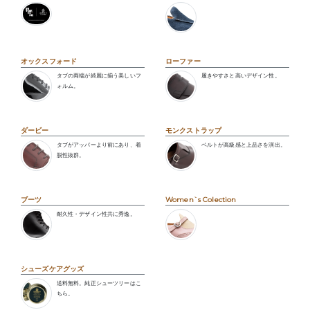
オックスフォード
ローファー
タブの両端が綺麗に揃う美しいフ
履きやすさと高いデザイン性。
ォルム。
ダービー
モンクストラップ
タブがアッパーより前にあり、着
ベルトが高級感と上品さを演出。
脱性抜群。
ブーツ
Women`s Colection
耐久性・デザイン性共に秀逸。
シューズケアグッズ
送料無料。純正シューツリーはこ
ちら。