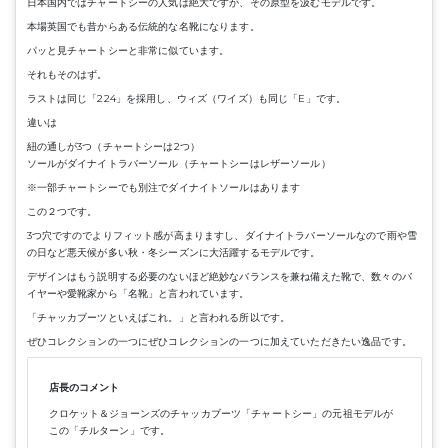
日本国内ではチャートシーの人気は絶大ですが、その原型を汲むモデルです。
本場英国でも昔からある伝統的な名靴になります。
パッと見チャートシーと非常に似ています。
それもそのはず。
ラストは同じ「224」を採用し、ウィズ（ワイズ）も同じ「E」です。
違いは
紐の通しが3つ（チャートシーは2つ）
ソールがダイナイトラバーソール（チャートシーはレザーソール）
※一部チャートシーでも別注でダイナイトソールはあります
この２つです。
3つ穴ですのでよりフィット感が高まりますし、ダイナイトラバーソールなので雨や雪
の日など悪天候が多い秋・冬シーズンに大活躍するモデルです。
デザインはもう説明する必要のないほど絶妙なバランスを兼ね備えた靴で、数々のバ
イヤーや愛靴家から「名靴」と言われています。
「チャッカブーツといえばこれ。」と言われる所以です。
ぜひコレクションの一つにぜひコレクションの一つに加えていただきたい逸品です。
店長のコメント
クロケット＆ジョーンズのチャッカブーツ「チャートシー」の元祖モデルが
この「チルターン」です。