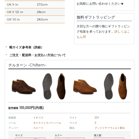
お気軽にお問い合わせください★
UK 9 in
27.5cm
UK 9 1/2 in
28cm
無料ギフトラッピング
UK 10 in
28.5cm
大切な方への贈り物にギフトラッピン
グ包装を承っております。
詳しくはこ
ちら
靴サイズ参考表（詳細）
ご注文・配送料・お支払い方法について
チルターン -Chiltern-
155,000円(内税)
販売価格
原産国
イギリス
ラスト
224
ソール
ダイナイトラバーソール
ワイズ
E
アッパー
スエード
製法
グッドイヤーウェルト製法
サイズ
カラー
購入数