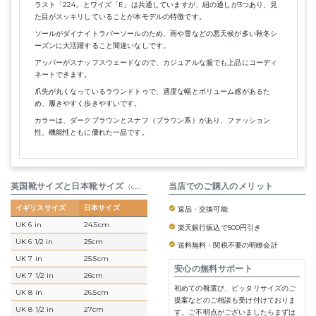
ラスト「224」とワイズ「E」は共通していますが、紐の通しが3つあり、見
た目がスッキリしていることが本モデルの特徴です。
ソールがダイナイトラバーソールのため、雨や雪などの悪天候が多い秋冬シ
ーズンに大活躍すること間違いなしです。
アッパーがスナッフスウェードなので、カジュアルな服でも上品にコーディ
ネートできます。
爪先が丸くなっているラウンドトゥで、適度な幅とボリューム感があるた
め、履きやすく歩きやすいです。
カラーは、ダークブラウンとスナフ（ブラウン系）があり、ファッション
性、機能性ともに優れた一品です。
英国靴サイズと日本靴サイズ
参考表
当店でのご購入のメリット
（cm）
イギリスサイズ
日本サイズ
返品・交換可能
UK 6 in
24.5cm
楽天銀行振込で500円引き
UK 6 1/2 in
25cm
送料無料・関税不要の明瞭会計
UK 7 in
25.5cm
安心の無料サポート
UK 7 1/2 in
26cm
初めての靴選び、ピッタリサイズのご
UK 8 in
26.5cm
提案などのご相談も受け付けておりま
UK 8 1/2 in
27cm
す。ご不明点がございましたらまずは