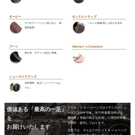
ダービー
モンクストラップ
タブがアッパーより前にあり、着
ベルトが高級感と上品さを演出。
脱性抜群。
ブーツ
Women`s Colection
耐久性・デザイン性共に秀逸。
シューズケアグッズ
送料無料。純正シューツリーはこ
ちら。
クロケット & ジョーンズはイギリスのシュ
価値ある「最高の一足」
ーズブランドです。1879年創業当時から、
を
機能性と美観の両立を目指した理想的革靴
を製作・販売しております。
お届けいたします
当店では、そんなクロケット & ジョーンズ