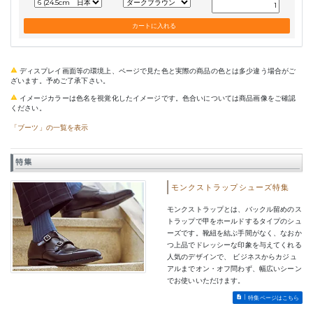
ディスプレイ画面等の環境上、ページで見た色と実際の商品の色とは多少違う場合がご
ざいます。予めご了承下さい。
イメージカラーは色名を視覚化したイメージです。色合いについては商品画像をご確認
ください。
「ブーツ」の一覧を表示
特集
モンクストラップシューズ特集
モンクストラップとは、バックル留めのス
トラップで甲をホールドするタイプのシュ
ーズです。靴紐を結ぶ手間がなく、なおか
つ上品でドレッシーな印象を与えてくれる
人気のデザインで、 ビジネスからカジュ
アルまでオン・オフ問わず、幅広いシーン
でお使いいただけます。
特集ページはこちら