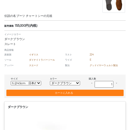
伝説の名ブーツ チャートシーの元祖
155,000円(内税)
販売価格
イメージカラー
ダークブラウン
スレート
商品情報
原産国
イギリス
ラスト
224
ソール
ダイナイトラバーソール
ワイズ
E
アッパー
スエード
製法
グッドイヤーウェルト製法
サイズ
カラー
購入数
keyboard_arrow_up
keyboard_arrow_down
ダークブラウン