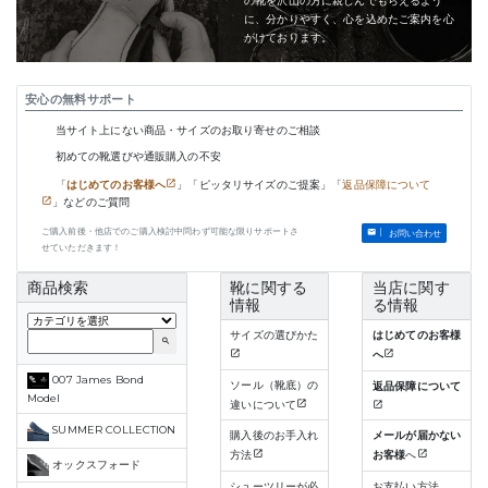
の靴を沢山の方に親しんでもらえるよう
に、分かりやすく、心を込めたご案内を心
がけております。
安心の無料サポート
当サイト上にない商品・サイズのお取り寄せのご相談
初めての靴選びや通販購入の不安
「
はじめてのお客様へ
」「ピッタリサイズのご提案」「
返品保障について
」などのご質問
ご購入前後・他店でのご購入検討中問わず可能な限りサポートさ
お問い合わせ
せていただきます！
商品検索
靴に関する
当店に関す
情報
る情報
サイズの選びかた
はじめてのお客様
search
へ
007 James Bond
ソール（靴底）の
返品保障について
Model
違いについて
SUMMER COLLECTION
購入後のお手入れ
メールが届かない
方法
お客様
へ
オックスフォード
シューツリーが必
お支払い方法