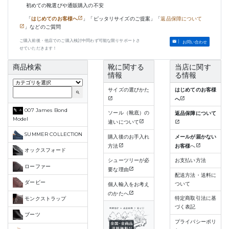
初めての靴選びや通販購入の不安
「
はじめてのお客様へ
」「ピッタリサイズのご提案」「
返品保障について
」などのご質問
ご購入前後・他店でのご購入検討中問わず可能な限りサポートさ
お問い合わせ
せていただきます！
商品検索
靴に関する
当店に関す
情報
る情報
サイズの選びかた
はじめてのお客様
search
へ
007 James Bond
ソール（靴底）の
返品保障について
Model
違いについて
SUMMER COLLECTION
購入後のお手入れ
メールが届かない
方法
お客様
へ
オックスフォード
シューツリーが必
お支払い方法
ローファー
要な理由
配送方法・送料に
ダービー
ついて
個人輸入をお考え
のかたへ
特定商取引法に基
モンクストラップ
づく表記
ブーツ
プライバシーポリ