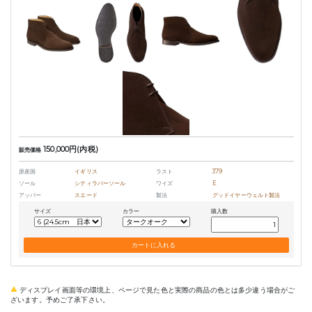
150,000円(内税)
販売価格
原産国
イギリス
ラスト
379
ソール
シティラバーソール
ワイズ
E
アッパー
スエード
製法
グッドイヤーウェルト製法
サイズ
カラー
購入数
ディスプレイ画面等の環境上、ページで見た色と実際の商品の色とは多少違う場合がご
ざいます。予めご了承下さい。