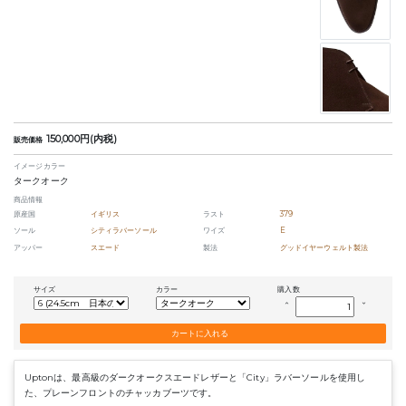
150,000円(内税)
販売価格
イメージカラー
タークオーク
商品情報
原産国
イギリス
ラスト
379
ソール
シティラバーソール
ワイズ
E
アッパー
スエード
製法
グッドイヤーウェルト製法
サイズ
カラー
購入数
keyboard_arrow_up
keyboard_arrow_down
Uptonは、最高級のダークオークスエードレザーと「City」ラバーソールを使用し
た、プレーンフロントのチャッカブーツです。