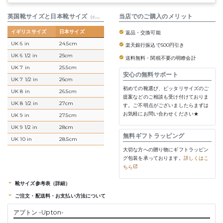
英国靴サイズと日本靴サイズ
参考表
当店でのご購入のメリット
（cm）
イギリスサイズ
日本サイズ
返品・交換可能
UK 6 in
24.5cm
楽天銀行振込で500円引き
UK 6 1/2 in
25cm
送料無料・関税不要の明瞭会計
UK 7 in
25.5cm
安心の無料サポート
UK 7 1/2 in
26cm
初めての靴選び、ピッタリサイズのご
UK 8 in
26.5cm
提案などのご相談も受け付けておりま
UK 8 1/2 in
27cm
す。ご不明点がございましたらまずは
お気軽にお問い合わせください★
UK 9 in
27.5cm
UK 9 1/2 in
28cm
無料ギフトラッピング
UK 10 in
28.5cm
大切な方への贈り物にギフトラッピン
グ包装を承っております。
詳しくはこ
ちら
靴サイズ参考表（詳細）
ご注文・配送料・お支払い方法について
アプトン -Upton-