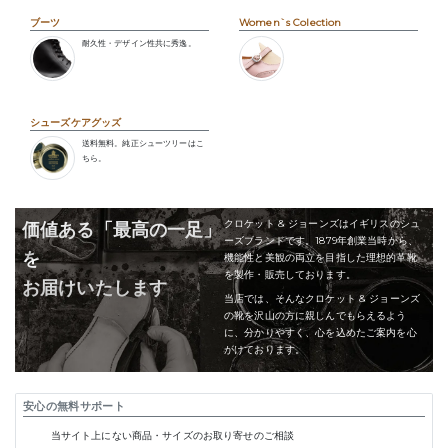
ブーツ
Women`s Colection
耐久性・デザイン性共に秀逸。
シューズケアグッズ
送料無料。純正シューツリーはこ
ちら。
クロケット & ジョーンズはイギリスのシュ
価値ある「最高の一足」
ーズブランドです。1879年創業当時から、
を
機能性と美観の両立を目指した理想的革靴
を製作・販売しております。
お届けいたします
当店では、そんなクロケット & ジョーンズ
の靴を沢山の方に親しんでもらえるよう
に、分かりやすく、心を込めたご案内を心
がけております。
安心の無料サポート
当サイト上にない商品・サイズのお取り寄せのご相談