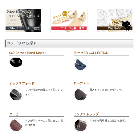
カテゴリから探す
007 James Bond Model
SUMMER COLLECTION
オックスフォード
ローファー
タブの両端が綺麗に揃う美しいフ
履きやすさと高いデザイン性。
ォルム。
ダービー
モンクストラップ
タブがアッパーより前にあり、着
ベルトが高級感と上品さを演出。
脱性抜群。