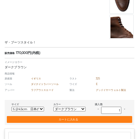
ザ・ブーツスタイル！
170,000円(内税)
販売価格
イメージカラー
ダークブラウン
商品情報
原産国
イギリス
ラスト
325
ソール
ダイナイトラバーソール
ワイズ
E
アッパー
ラフアウトスエード
製法
グッドイヤーウェルト製法
サイズ
カラー
購入数
keyboard_arrow_up
keyboard_arrow_down