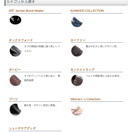
カテゴリから探す
007 James Bond Model
SUMMER COLLECTION
オックスフォード
ローファー
タブの両端が綺麗に揃う美しいフ
履きやすさと高いデザイン性。
ォルム。
ダービー
モンクストラップ
タブがアッパーより前にあり、着
ベルトが高級感と上品さを演出。
脱性抜群。
ブーツ
Women`s Colection
耐久性・デザイン性共に秀逸。
シューズケアグッズ