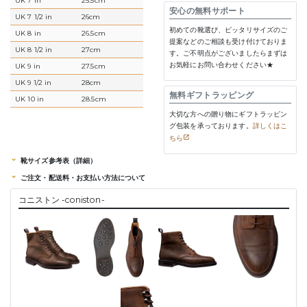
UK 7 in
25.5cm
安心の無料サポート
UK 7 1/2 in
26cm
初めての靴選び、ピッタリサイズのご
UK 8 in
26.5cm
提案などのご相談も受け付けておりま
UK 8 1/2 in
27cm
す。ご不明点がございましたらまずは
お気軽にお問い合わせください★
UK 9 in
27.5cm
UK 9 1/2 in
28cm
無料ギフトラッピング
UK 10 in
28.5cm
大切な方への贈り物にギフトラッピン
グ包装を承っております。
詳しくはこ
ちら
靴サイズ参考表（詳細）
ご注文・配送料・お支払い方法について
コニストン -coniston-