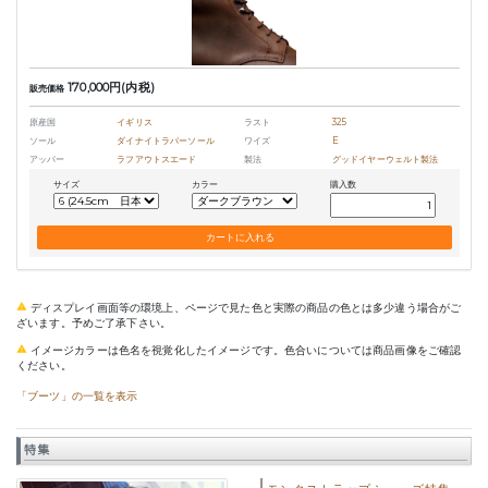
170,000円(内税)
販売価格
原産国
イギリス
ラスト
325
ソール
ダイナイトラバーソール
ワイズ
E
アッパー
ラフアウトスエード
製法
グッドイヤーウェルト製法
サイズ
カラー
購入数
ディスプレイ画面等の環境上、ページで見た色と実際の商品の色とは多少違う場合がご
ざいます。予めご了承下さい。
イメージカラーは色名を視覚化したイメージです。色合いについては商品画像をご確認
ください。
「ブーツ」の一覧を表示
特集