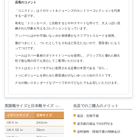
店長のコメント
「コニストン」はクロケット＆ジョーンズのカントリーコレクションを代表
する一足です。
有名な「トリッカーズ」と比較するとややスマートな作りで、大人っぽい洗
練された印象を与えるコレクションとなっています。
アッパーにはやや不揃いなシボが表情豊かなラフアウトスエードを採用。
傷がつきにくく、ついたとしてもそれほど目立たないので、普段使いにもう
ってつけです。
ソールはラバー素材のダイナイトソールを使用し、グリップ力と優れた耐久
性で急な雨の日でも安心してご着用いただけます。
ラストはカントリーモデルに使用される定番の木型である「325」。
トゥにボリュームを持たせた窮屈感が少ないゆったりめのラストです。
クセの無いスタンダードなブーツですのでどなたでもお召しいただけます。
英国靴サイズと日本靴サイズ
参考表
当店でのご購入のメリット
（cm）
イギリスサイズ
日本サイズ
返品・交換可能
UK 6 in
24.5cm
楽天銀行振込で500円引き
UK 6 1/2 in
25cm
送料無料・関税不要の明瞭会計