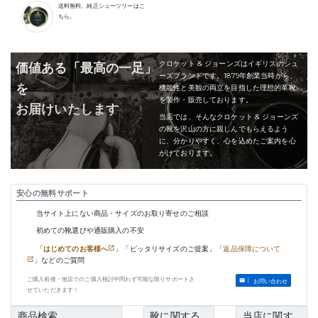
送料無料。純正シューツリーはこ
ちら。
クロケット & ジョーンズはイギリスのシュ
価値ある「最高の一足」
ーズブランドです。1879年創業当時から、
を
機能性と美観の両立を目指した理想的革靴
を製作・販売しております。
お届けいたします
当店では、そんなクロケット & ジョーンズ
の靴を沢山の方に親しんでもらえるよう
に、分かりやすく、心を込めたご案内を心
がけております。
安心の無料サポート
当サイト上にない商品・サイズのお取り寄せのご相談
初めての靴選びや通販購入の不安
「
はじめてのお客様へ
」「ピッタリサイズのご提案」「
返品保障について
」などのご質問
ご購入前後・他店でのご購入検討中問わず可能な限りサポートさ
お問い合わせ
せていただきます！
商品検索
靴に関する
当店に関す