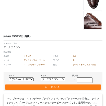
180,000円(内税)
販売価格
イメージカラー
ダークブラウン
商品情報
原産国
イギリス
ラスト
325
ソール
ダイナイトラバーソール
ワイズ
E
アッパー
スコッチグレインレザー
製法
グッドイヤーウェルト製法
サイズ
カラー
購入数
keyboard_arrow_up
keyboard_arrow_down
<ペンブロークは、ウィングチップデザインとパンチングディテールが特徴の、クラシ
ックなフルブローグのカントリースタイルダービーシューズです。最高級のタンスコ