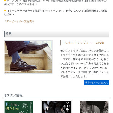
ディスプレイ画面等の環境上、ページで見た色と実際の商品の色とは多少違う場合がご
ざいます。予めご了承下さい。
イメージカラーは色名を視覚化したイメージです。色合いについては商品画像をご確認
ください。
「ダービー」の一覧を表示
特集
モンクストラップシューズ特集
モンクストラップとは、バックル留めのス
トラップで甲をホールドするタイプのシュ
ーズです。靴紐を結ぶ手間がなく、なおか
つ上品でドレッシーな印象を与えてくれる
人気のデザインで、 ビジネスからカジュ
アルまでオン・オフ問わず、幅広いシーン
でお使いいただけます。
特集ページはこちら
オススメ情報