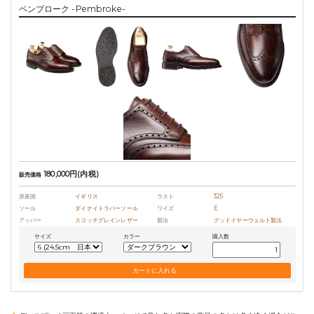
ペンブローク -Pembroke-
180,000円(内税)
販売価格
原産国
イギリス
ラスト
325
ソール
ダイナイトラバーソール
ワイズ
E
アッパー
スコッチグレインレザー
製法
グッドイヤーウェルト製法
サイズ
カラー
購入数