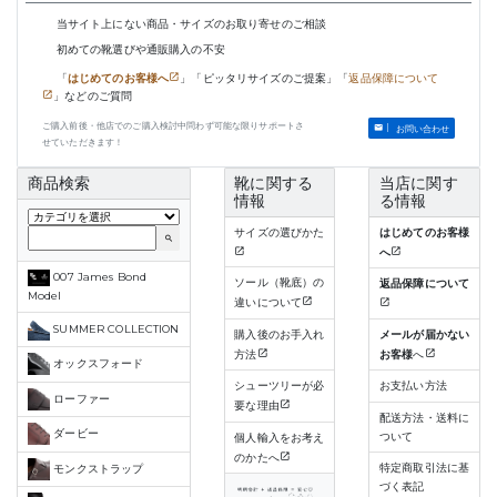
当サイト上にない商品・サイズのお取り寄せのご相談
初めての靴選びや通販購入の不安
「
はじめてのお客様へ
」「ピッタリサイズのご提案」「
返品保障について
」などのご質問
ご購入前後・他店でのご購入検討中問わず可能な限りサポートさ
お問い合わせ
せていただきます！
商品検索
靴に関する
当店に関す
情報
る情報
サイズの選びかた
はじめてのお客様
search
へ
007 James Bond
ソール（靴底）の
返品保障について
Model
違いについて
SUMMER COLLECTION
購入後のお手入れ
メールが届かない
方法
お客様
へ
オックスフォード
シューツリーが必
お支払い方法
ローファー
要な理由
配送方法・送料に
ダービー
ついて
個人輸入をお考え
のかたへ
特定商取引法に基
モンクストラップ
づく表記