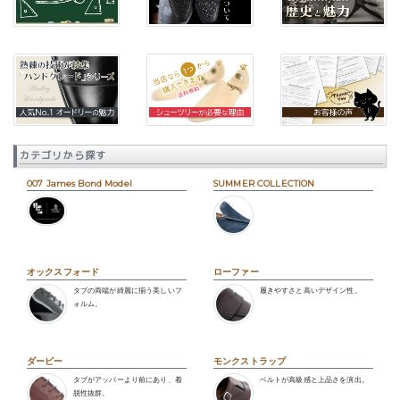
カテゴリから探す
007 James Bond Model
SUMMER COLLECTION
オックスフォード
ローファー
タブの両端が綺麗に揃う美しいフ
履きやすさと高いデザイン性。
ォルム。
ダービー
モンクストラップ
タブがアッパーより前にあり、着
ベルトが高級感と上品さを演出。
脱性抜群。