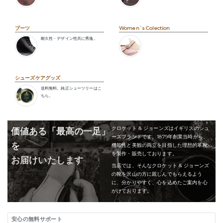
ブーツ
Women`s Colection
耐久性・デザイン性共に秀逸。
シューズケアグッズ
送料無料。純正シューツリーはこ
ちら。
クロケット & ジョーンズはイギリスのシュ
価値ある「最高の一足」
ーズブランドです。1879年創業当時から、
を
機能性と美観の両立を目指した理想的革靴
を製作・販売しております。
お届けいたします
当店では、そんなクロケット & ジョーンズ
の靴を沢山の方に親しんでもらえるよう
に、分かりやすく、心を込めたご案内を心
がけております。
安心の無料サポート