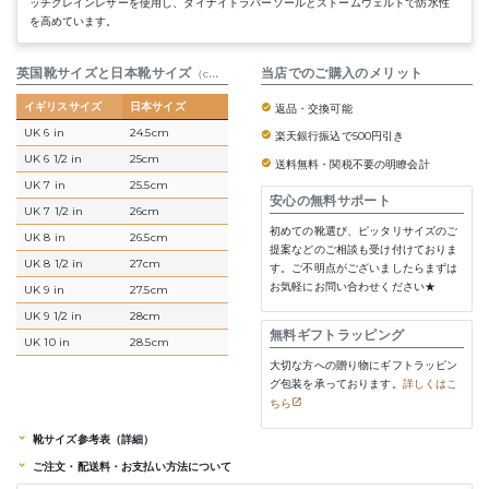
ッチグレインレザーを使用し、ダイナイトラバーソールとストームウェルトで防水性
を高めています。
英国靴サイズと日本靴サイズ
参考表
当店でのご購入のメリット
（cm）
イギリスサイズ
日本サイズ
返品・交換可能
UK 6 in
24.5cm
楽天銀行振込で500円引き
UK 6 1/2 in
25cm
送料無料・関税不要の明瞭会計
UK 7 in
25.5cm
安心の無料サポート
UK 7 1/2 in
26cm
初めての靴選び、ピッタリサイズのご
UK 8 in
26.5cm
提案などのご相談も受け付けておりま
UK 8 1/2 in
27cm
す。ご不明点がございましたらまずは
お気軽にお問い合わせください★
UK 9 in
27.5cm
UK 9 1/2 in
28cm
無料ギフトラッピング
UK 10 in
28.5cm
大切な方への贈り物にギフトラッピン
グ包装を承っております。
詳しくはこ
ちら
靴サイズ参考表（詳細）
ご注文・配送料・お支払い方法について