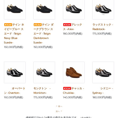
テイン ネ
テイン ダ
アレック
ラッドストック -
イビーブルー ス
ークブラウン ス
ス -Alex-
Radstock-
エード -Teign
エード -Teign
180,000円(内税)
175,000円(内税)
Navy Blue
Darkbrown
Suede-
Suede-
150,000円(内税)
150,000円(内税)
オーバート
モンクトン -
チャッカ -
シドニー -
ン -Overton-
Monkton-
Chukka-
Sydney -
160,000円(内税)
175,000円(内税)
140,000円(内税)
180,000円(内税)
navigate_before
前へ
次へ
navigate_next
価格順
で13から24番目の商品を表示中です。
（全29商品）