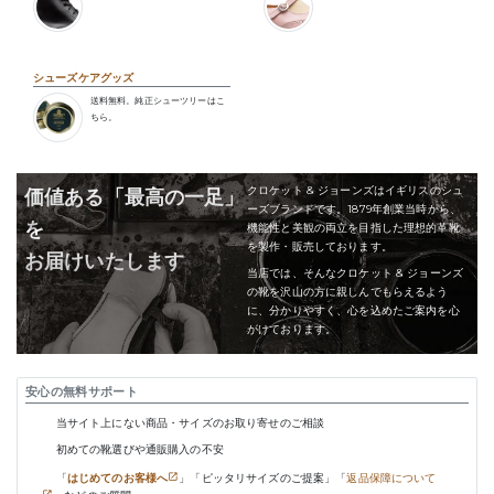
シューズケアグッズ
送料無料。純正シューツリーはこ
ちら。
クロケット & ジョーンズはイギリスのシュ
価値ある「最高の一足」
ーズブランドです。1879年創業当時から、
を
機能性と美観の両立を目指した理想的革靴
を製作・販売しております。
お届けいたします
当店では、そんなクロケット & ジョーンズ
の靴を沢山の方に親しんでもらえるよう
に、分かりやすく、心を込めたご案内を心
がけております。
安心の無料サポート
当サイト上にない商品・サイズのお取り寄せのご相談
初めての靴選びや通販購入の不安
「
はじめてのお客様へ
」「ピッタリサイズのご提案」「
返品保障について