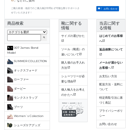
」などのご質問
ご購入前後・他店でのご購入検討中問わず可能な限りサポートさ
お問い合わせ
せていただきます！
商品検索
靴に関する
当店に関す
情報
る情報
サイズの選びかた
はじめてのお客様
search
へ
007 James Bond
ソール（靴底）の
返品保障について
Model
違いについて
SUMMER COLLECTION
購入後のお手入れ
メールが届かない
方法
お客様
へ
オックスフォード
シューツリーが必
お支払い方法
ローファー
要な理由
配送方法・送料に
ダービー
ついて
個人輸入をお考え
のかたへ
特定商取引法に基
モンクストラップ
づく表記
ブーツ
プライバシーポリ
シー
Women`s Colection
お問い合わせ
シューズケアグッズ