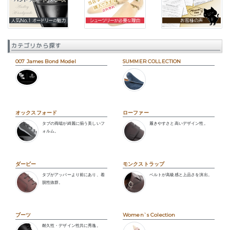
カテゴリから探す
007 James Bond Model
SUMMER COLLECTION
オックスフォード
ローファー
タブの両端が綺麗に揃う美しいフ
履きやすさと高いデザイン性。
ォルム。
ダービー
モンクストラップ
タブがアッパーより前にあり、着
ベルトが高級感と上品さを演出。
脱性抜群。
ブーツ
Women`s Colection
耐久性・デザイン性共に秀逸。