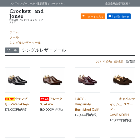
シングルレザーソール -
通販店舗 クロケット＆ジョーンズストア
全国全商品送料無料！
カートを見る
お問い合わせ
通販店舗 クロケット＆ジョーンズ
ストア
ホーム
ソール
シングルレザーソール
シングルレザーソール
ソール
おすすめ順
価格順
新着順
ウェンブ
アレック
LUCY -
キャベンデ
リー-Wembley-
ス -Alex-
Burgundy
ィッシュ スエー
175,000円(内税)
180,000円(内税)
Burnished Calf-
ド -
162,000円(内税)
CAVENDISH-
175,000円(内税)