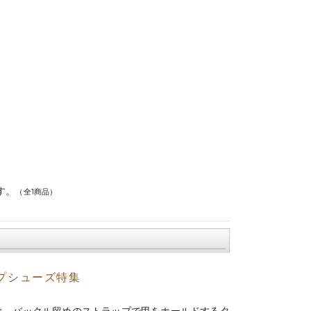
す。
（全1商品）
プシューズ特集