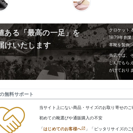
クロケット 
値ある「最高の一足」を
1879年創
届けいたします
革靴を製作
当店では、そ
しんでもら
がけており
の無料サポート
当サイト上にない商品・サイズのお取り寄せのご
初めての靴選びや通販購入の不安
「
はじめてのお客様へ
」「ピッタリサイズのご