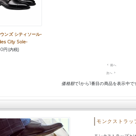
ウンズ シティソール-
s City Sole-
00円(内税)
navigate_before
前へ
次へ
navigate_next
価格順
で1から1番目の商品を表示中で
モンクストラッ