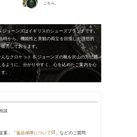
こちら。
& ジョーンズはイギリスのシューズブランドです。
業当時から、機能性と美観の両立を目指した理想的
・販売しております。
んなクロケット & ジョーンズの靴を沢山の方に親
えるように、分かりやすく、心を込めたご案内を心
ます。
相談
提案」「
返品保障について
」などのご質問