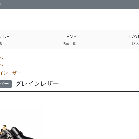
ア
集
商品一覧
購入
ム
パー
インレザー
グレインレザー
パー