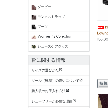
ダービー
モンクストラップ
ブーツ
ロ
Lownde
Women`s Colection
185,0
シューズケアグッズ
靴に関する情報
サイズの選びかた
ソール（靴底）の違いについて
特集
購入後のお手入れ方法
シューツリーが必要な理由