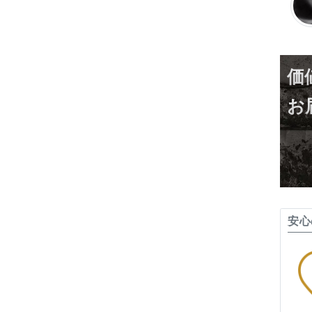
価
お
安心