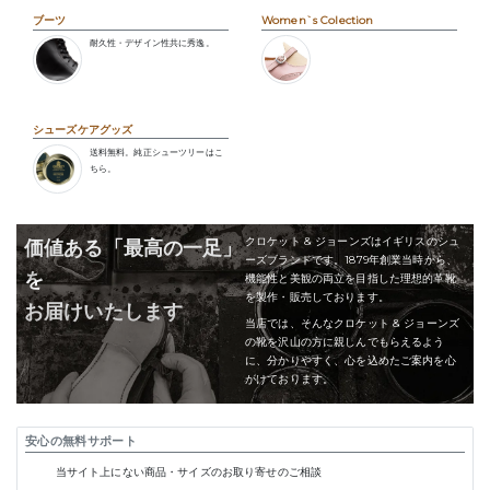
ブーツ
Women`s Colection
耐久性・デザイン性共に秀逸。
シューズケアグッズ
送料無料。純正シューツリーはこ
ちら。
クロケット & ジョーンズはイギリスのシュ
価値ある「最高の一足」
ーズブランドです。1879年創業当時から、
を
機能性と美観の両立を目指した理想的革靴
を製作・販売しております。
お届けいたします
当店では、そんなクロケット & ジョーンズ
の靴を沢山の方に親しんでもらえるよう
に、分かりやすく、心を込めたご案内を心
がけております。
安心の無料サポート
当サイト上にない商品・サイズのお取り寄せのご相談