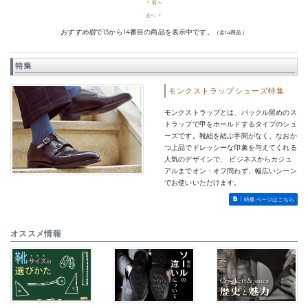
navigate_before
前へ
次へ
navigate_next
おすすめ順
で13から14番目の商品を表示中です。
（全14商品）
特集
モンクストラップシューズ特集
モンクストラップとは、バックル留めのス
トラップで甲をホールドするタイプのシュ
ーズです。靴紐を結ぶ手間がなく、なおか
つ上品でドレッシーな印象を与えてくれる
人気のデザインで、 ビジネスからカジュ
アルまでオン・オフ問わず、幅広いシーン
でお使いいただけます。
特集ページはこちら
オススメ情報