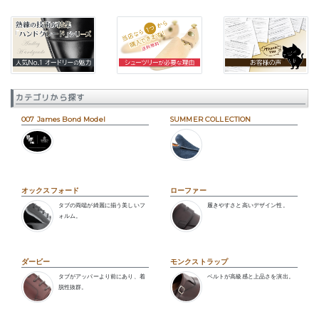
カテゴリから探す
007 James Bond Model
SUMMER COLLECTION
オックスフォード
ローファー
タブの両端が綺麗に揃う美しいフ
履きやすさと高いデザイン性。
ォルム。
ダービー
モンクストラップ
タブがアッパーより前にあり、着
ベルトが高級感と上品さを演出。
脱性抜群。