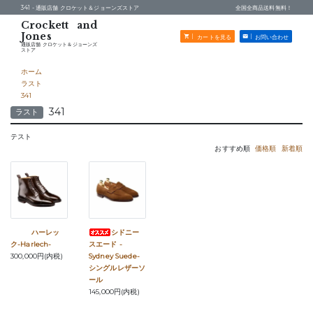
341 -
通販店舗 クロケット＆ジョーンズストア
全国全商品送料無料！
カートを見る
お問い合わせ
通販店舗 クロケット＆ジョーンズ
ストア
ホーム
ラスト
341
341
ラスト
テスト
おすすめ順
価格順
新着順
ハーレッ
シドニー
ク-Harlech-
スエード -
300,000円(内税)
Sydney Suede-
シングルレザーソ
ール
145,000円(内税)