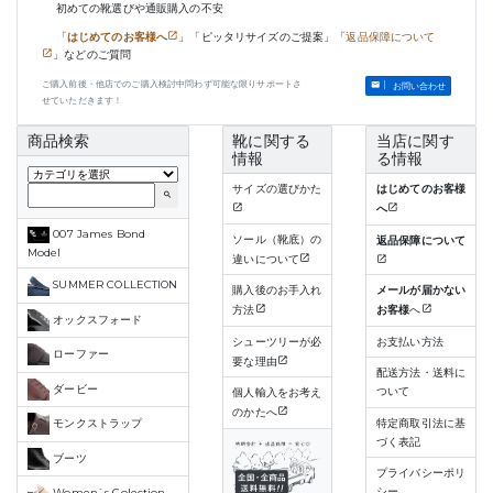
初めての靴選びや通販購入の不安
「
はじめてのお客様へ
」「ピッタリサイズのご提案」「
返品保障について
」などのご質問
ご購入前後・他店でのご購入検討中問わず可能な限りサポートさ
お問い合わせ
せていただきます！
商品検索
靴に関する
当店に関す
情報
る情報
サイズの選びかた
はじめてのお客様
search
へ
007 James Bond
ソール（靴底）の
返品保障について
Model
違いについて
SUMMER COLLECTION
購入後のお手入れ
メールが届かない
方法
お客様
へ
オックスフォード
シューツリーが必
お支払い方法
ローファー
要な理由
配送方法・送料に
ダービー
ついて
個人輸入をお考え
のかたへ
特定商取引法に基
モンクストラップ
づく表記
ブーツ
プライバシーポリ
シー
Women`s Colection