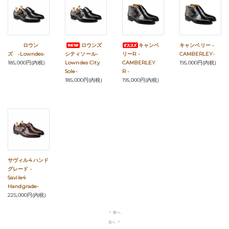
ロウン
ロウンズ
キャンベ
キャンベリー -
ズ -Lowndes-
シティソール-
リーR -
CAMBERLEY-
185,000円(内税)
Lowndes City
CAMBERLEY
195,000円(内税)
Sole-
R -
185,000円(内税)
195,000円(内税)
サヴィル4 ハンド
グレード -
Savile4
Handgrade-
225,000円(内税)
navigate_before
前へ
次へ
navigate_next