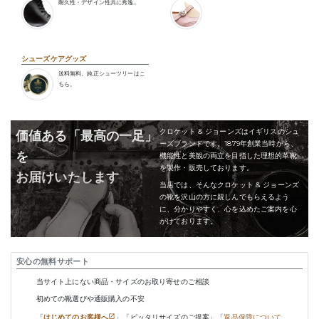
耐久性・デザイン性共に秀逸。
シューズケアグッズ
送料無料。純正シューツリーはこ
ちら。
クロケット & ジョーンズはイギリスのシュ
価値ある「最高の一足」
ーズブランドです。1879年創業当時から、
を
機能性と美観の両立を目指した理想的革靴
を製作・販売しております。
お届けいたします
当店では、そんなクロケット & ジョーンズ
の靴を沢山の方に親しんでもらえるよう
に、分かりやすく、心を込めたご案内を心
がけております。
安心の無料サポート
当サイト上にない商品・サイズのお取り寄せのご相談
初めての靴選びや通販購入の不安
「
はじめてのお客様へ
」「ピッタリサイズのご提案」「
返品保障について