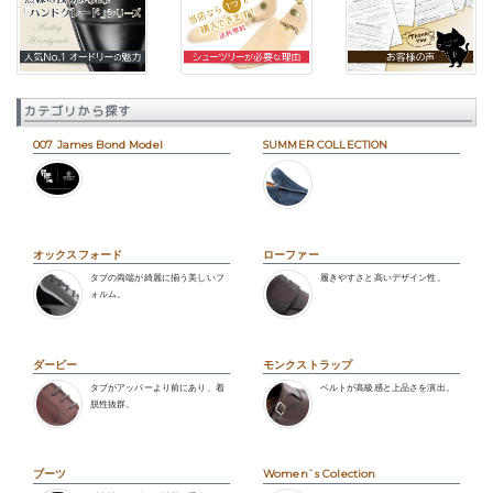
カテゴリから探す
007 James Bond Model
SUMMER COLLECTION
オックスフォード
ローファー
タブの両端が綺麗に揃う美しいフ
履きやすさと高いデザイン性。
ォルム。
ダービー
モンクストラップ
タブがアッパーより前にあり、着
ベルトが高級感と上品さを演出。
脱性抜群。
ブーツ
Women`s Colection