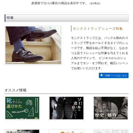
新着順
で1から9番目の商品を表示中です。
（全9商品）
特集
モンクストラップシューズ特集
モンクストラップとは、バックル留めのス
トラップで甲をホールドするタイプのシュ
ーズです。靴紐を結ぶ手間がなく、なおか
つ上品でドレッシーな印象を与えてくれる
人気のデザインで、 ビジネスからカジュ
アルまでオン・オフ問わず、幅広いシーン
でお使いいただけます。
特集ページはこちら
オススメ情報