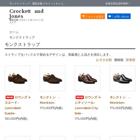
モンクストラップ -
通販店舗 クロケット＆ジョーンズストア
全国全商品送料無料！
カートを見る
お問い合わせ
通販店舗 クロケット＆ジョーンズ
ストア
ホーム
モンクストラップ
モンクストラップ
ストラップをバックルで留めるデザインは、高級感と上品さを演出します。
おすすめ順
価格順
新着順
ロウンズ 4
モンクトン -
ロウンズ 4
モンクトン -
スエード-
Monkton-
シティソール-
Monkton-
Lowndes4
170,000円(内税)
Lowndes4 City
175,000円(内税)
Suede-
Sole-
150,000円(内税)
175,000円(内税)