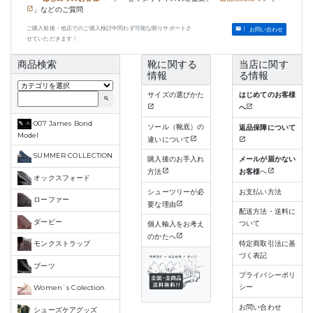
」などのご質問
ご購入前後・他店でのご購入検討中問わず可能な限りサポートさ
お問い合わせ
せていただきます！
商品検索
靴に関する
当店に関す
情報
る情報
サイズの選びかた
はじめてのお客様
search
へ
007 James Bond
ソール（靴底）の
返品保障について
Model
違いについて
SUMMER COLLECTION
購入後のお手入れ
メールが届かない
方法
お客様
へ
オックスフォード
シューツリーが必
お支払い方法
ローファー
要な理由
配送方法・送料に
ダービー
ついて
個人輸入をお考え
のかたへ
特定商取引法に基
モンクストラップ
づく表記
ブーツ
プライバシーポリ
シー
Women`s Colection
お問い合わせ
シューズケアグッズ