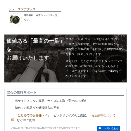
シューズケアグッズ
送料無料。純正シューツリーはこ
ちら。
クロケット & ジョーンズはイギリスのシュ
価値ある「最高の一足」
ーズブランドです。1879年創業当時から、
を
機能性と美観の両立を目指した理想的革靴
を製作・販売しております。
お届けいたします
当店では、そんなクロケット & ジョーンズ
の靴を沢山の方に親しんでもらえるよう
に、分かりやすく、心を込めたご案内を心
がけております。
安心の無料サポート
当サイト上にない商品・サイズのお取り寄せのご相談
初めての靴選びや通販購入の不安
「
はじめてのお客様へ
」「ピッタリサイズのご提案」「
返品保障について
」などのご質問
ご購入前後・他店でのご購入検討中問わず可能な限りサポートさ
お問い合わせ