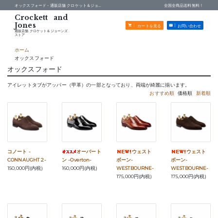
オックスフォード -
通販店舗 クロケット＆ジョーンズストア
全国全商品送料無料！
カートを見る
お問い合わせ
通販店舗 クロケット＆ジョーンズ
ストア
ホーム
オックスフォード
オックスフォード
アイレットタブがアッパー（甲革）の一部となっており、両端が綺麗に揃います。
おすすめ順
価格順
新着順
コノート -
オーバート
ウェスト
ウェスト
CONNAUGHT 2-
ン -Overton-
ボーン-
ボーン-
150,000円(内税)
160,000円(内税)
WESTBOURNE-
WESTBOURNE-
175,000円(内税)
175,000円(内税)