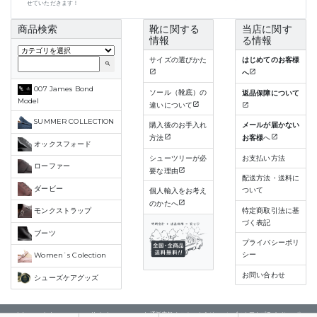
せていただきます！
商品検索
靴に関する
当店に関す
情報
る情報
サイズの選びかた
はじめてのお客様
search
へ
007 James Bond
ソール（靴底）の
返品保障について
Model
違いについて
SUMMER COLLECTION
購入後のお手入れ
メールが届かない
方法
お客様
へ
オックスフォード
シューツリーが必
お支払い方法
ローファー
要な理由
配送方法・送料に
ダービー
ついて
個人輸入をお考え
のかたへ
特定商取引法に基
モンクストラップ
づく表記
ブーツ
プライバシーポリ
シー
Women`s Colection
お問い合わせ
シューズケアグッズ
(C) Copyright 2015-2023 All rights reserved. 通販店舗 クロケット＆ジョーンズストア |
プライバシーポ