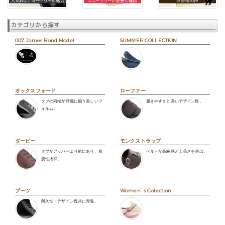
カテゴリから探す
007 James Bond Model
SUMMER COLLECTION
オックスフォード
ローファー
タブの両端が綺麗に揃う美しいフ
履きやすさと高いデザイン性。
ォルム。
ダービー
モンクストラップ
タブがアッパーより前にあり、着
ベルトが高級感と上品さを演出。
脱性抜群。
ブーツ
Women`s Colection
耐久性・デザイン性共に秀逸。