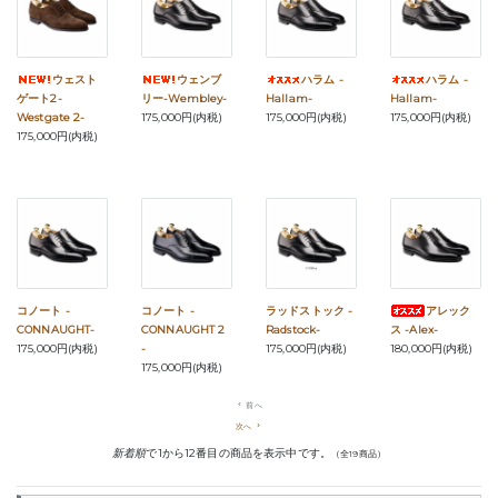
ウェスト
ウェンブ
ハラム -
ハラム -
ゲート2-
リー-Wembley-
Hallam-
Hallam-
Westgate 2-
175,000円(内税)
175,000円(内税)
175,000円(内税)
175,000円(内税)
コノート -
コノート -
ラッドストック -
アレック
CONNAUGHT-
CONNAUGHT 2
Radstock-
ス -Alex-
175,000円(内税)
-
175,000円(内税)
180,000円(内税)
175,000円(内税)
navigate_before
前へ
次へ
navigate_next
新着順
で1から12番目の商品を表示中です。
（全19商品）