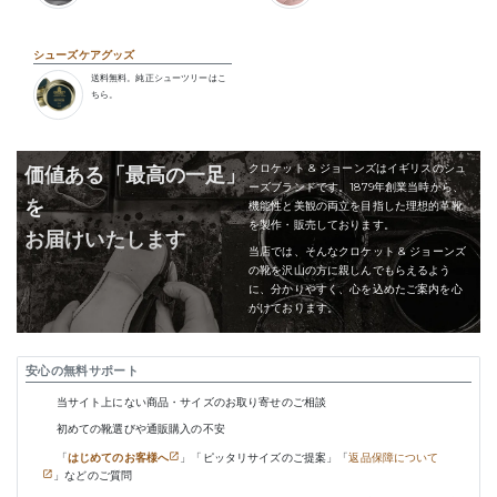
シューズケアグッズ
送料無料。純正シューツリーはこ
ちら。
クロケット & ジョーンズはイギリスのシュ
価値ある「最高の一足」
ーズブランドです。1879年創業当時から、
を
機能性と美観の両立を目指した理想的革靴
を製作・販売しております。
お届けいたします
当店では、そんなクロケット & ジョーンズ
の靴を沢山の方に親しんでもらえるよう
に、分かりやすく、心を込めたご案内を心
がけております。
安心の無料サポート
当サイト上にない商品・サイズのお取り寄せのご相談
初めての靴選びや通販購入の不安
「
はじめてのお客様へ
」「ピッタリサイズのご提案」「
返品保障について
」などのご質問