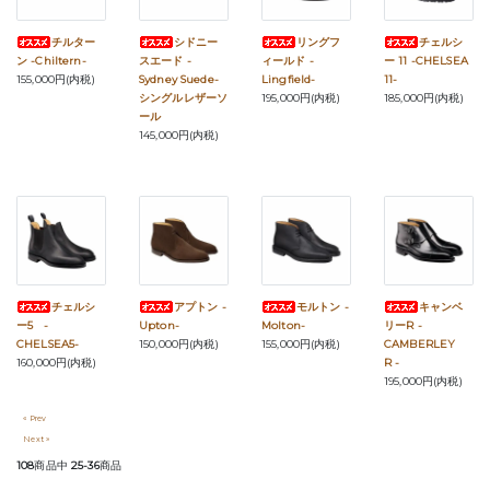
チルター
シドニー
リングフ
チェルシ
ン -Chiltern-
スエード -
ィールド -
ー 11 -CHELSEA
155,000円(内税)
Sydney Suede-
Lingfield-
11-
シングルレザーソ
195,000円(内税)
185,000円(内税)
ール
145,000円(内税)
チェルシ
アプトン -
モルトン -
キャンベ
ー5 -
Upton-
Molton-
リーR -
CHELSEA5-
150,000円(内税)
155,000円(内税)
CAMBERLEY
160,000円(内税)
R -
195,000円(内税)
« Prev
Next »
108
商品中
25-36
商品