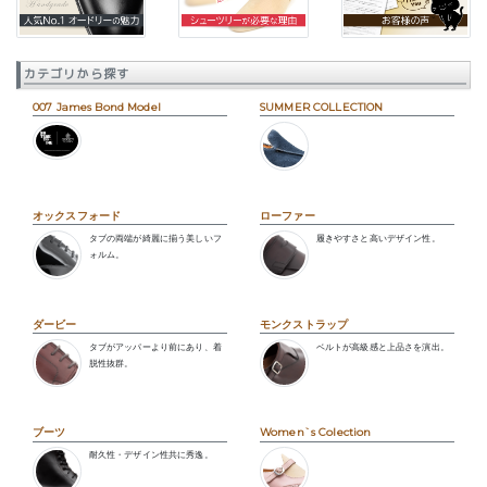
カテゴリから探す
007 James Bond Model
SUMMER COLLECTION
オックスフォード
ローファー
タブの両端が綺麗に揃う美しいフ
履きやすさと高いデザイン性。
ォルム。
ダービー
モンクストラップ
タブがアッパーより前にあり、着
ベルトが高級感と上品さを演出。
脱性抜群。
ブーツ
Women`s Colection
耐久性・デザイン性共に秀逸。