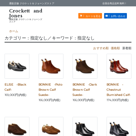
通販店舗 クロケット＆ジョーンズストア
全国全商品送料無料！
カートを見る
お問い合わせ
通販店舗 クロケット＆ジョーンズ
ストア
ホーム
カテゴリー：指定なし／キーワード：指定なし
おすすめ順
価格順
新着順
ELISE -Black
BONNIE -Polo
BONNIE -Dark
BONNIE -
Calf-
Brown Calf
Brown Calf
Chestnut
169,000円(内税)
Suede-
Suede-
Burnished Calf-
166,000円(内税)
166,000円(内税)
174,000円(内税)