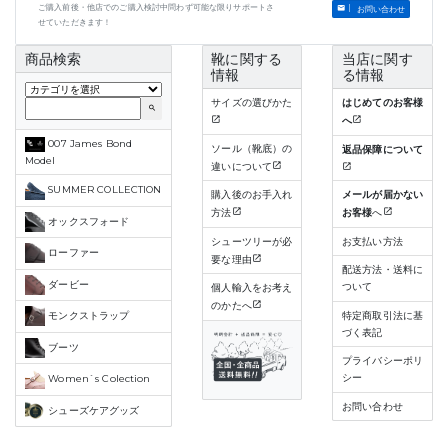
ご購入前後・他店でのご購入検討中問わず可能な限りサポートさ
お問い合わせ
せていただきます！
商品検索
靴に関する
当店に関す
情報
る情報
サイズの選びかた
はじめてのお客様
search
へ
007 James Bond
ソール（靴底）の
返品保障について
Model
違いについて
SUMMER COLLECTION
購入後のお手入れ
メールが届かない
方法
お客様
へ
オックスフォード
シューツリーが必
お支払い方法
ローファー
要な理由
配送方法・送料に
ダービー
ついて
個人輸入をお考え
のかたへ
特定商取引法に基
モンクストラップ
づく表記
ブーツ
プライバシーポリ
シー
Women`s Colection
お問い合わせ
シューズケアグッズ