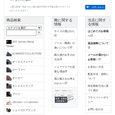
ご購入前後・他店でのご購入検討中問わず可能な限りサポートさ
お問い合わせ
せていただきます！
商品検索
靴に関する
当店に関す
情報
る情報
サイズの選びかた
はじめてのお客様
search
へ
007 James Bond
ソール（靴底）の
返品保障について
Model
違いについて
SUMMER COLLECTION
購入後のお手入れ
メールが届かない
方法
お客様
へ
オックスフォード
シューツリーが必
お支払い方法
ローファー
要な理由
配送方法・送料に
ダービー
ついて
個人輸入をお考え
のかたへ
特定商取引法に基
モンクストラップ
づく表記
ブーツ
プライバシーポリ
シー
Women`s Colection
お問い合わせ
シューズケアグッズ