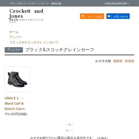
ブラック&スコッチグレインカーフ -
通販店舗 クロケット＆ジョーンズストア
全国全商品送料無料！
カートを見る
お問い合わせ
通販店舗 クロケット＆ジョーンズ
ストア
ホーム
アッパー
ブラック&スコッチグレインカーフ
ブラック&スコッチグレインカーフ
アッパー
おすすめ順
価格順
新着順
GRACE 2 -
Black Calf &
Scotch Grain-
174,000円(内税)
navigate_before
前へ
次へ
navigate_next
おすすめ順
で1から1番目の商品を表示中です。
（全1商品）