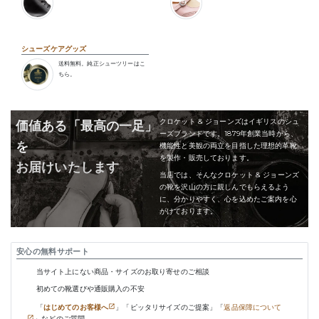
シューズケアグッズ
送料無料。純正シューツリーはこ
ちら。
クロケット & ジョーンズはイギリスのシュ
価値ある「最高の一足」
ーズブランドです。1879年創業当時から、
を
機能性と美観の両立を目指した理想的革靴
を製作・販売しております。
お届けいたします
当店では、そんなクロケット & ジョーンズ
の靴を沢山の方に親しんでもらえるよう
に、分かりやすく、心を込めたご案内を心
がけております。
安心の無料サポート
当サイト上にない商品・サイズのお取り寄せのご相談
初めての靴選びや通販購入の不安
「
はじめてのお客様へ
」「ピッタリサイズのご提案」「
返品保障について
」などのご質問