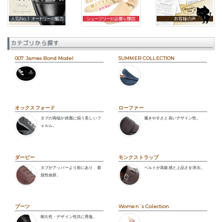
カテゴリから探す
007 James Bond Model
SUMMER COLLECTION
オックスフォード
ローファー
タブの両端が綺麗に揃う美しいフ
履きやすさと高いデザイン性。
ォルム。
ダービー
モンクストラップ
タブがアッパーより前にあり、着
ベルトが高級感と上品さを演出。
脱性抜群。
ブーツ
Women`s Colection
耐久性・デザイン性共に秀逸。