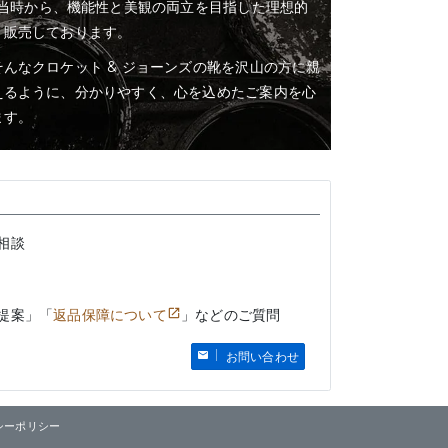
業当時から、機能性と美観の両立を目指した理想的
・販売しております。
んなクロケット & ジョーンズの靴を沢山の方に親
えるように、分かりやすく、心を込めたご案内を心
ます。
相談
提案」「
返品保障について
」などのご質問
お問い合わせ
シーポリシー