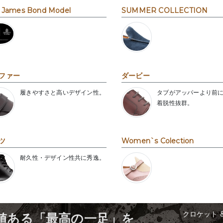
 James Bond Model
SUMMER COLLECTION
ファー
ダービー
履きやすさと高いデザイン性。
タブがアッパーより前
着脱性抜群。
ツ
Women`s Colection
耐久性・デザイン性共に秀逸。
クロケット 
値ある「最高の一足」を