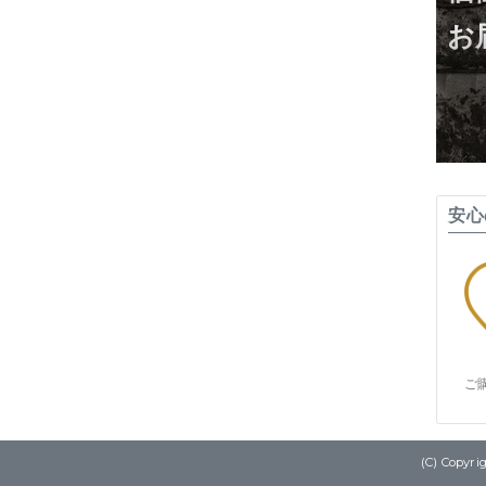
お
安心
ご
(C) Copy