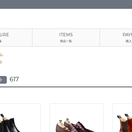
集
商品一覧
購入
ム
ト
617
ト