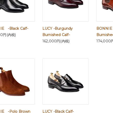
E -Black Calf-
LUCY -Burgundy
BONNIE 
00円(内税)
Burnished Calf-
Burnished
162,000円(内税)
174,000
IE -Polo Brown
LUCY -Black Calf-