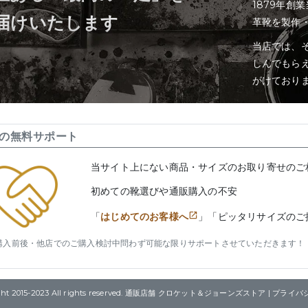
1879年創
届けいたします
革靴を製作
当店では、そ
しんでもら
がけており
の無料サポート
当サイト上にない商品・サイズのお取り寄せのご
初めての靴選びや通販購入の不安
「
はじめてのお客様へ
」「ピッタリサイズのご
購入前後・他店でのご購入検討中問わず可能な限りサポートさせていただきます！
right 2015-2023 All rights reserved. 通販店舗 クロケット＆ジョーンズストア |
プライバ