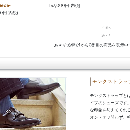
uede-
162,000円(内税)
00円(内税)
navigate_before
前へ
次へ
navigate_next
おすすめ順
で1から6番目の商品を表示中
モンクストラッ
モンクストラップと
イプのシューズです
な印象を与えてくれ
オン・オフ問わず、