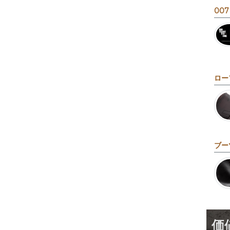
007
ロー
ブー
価