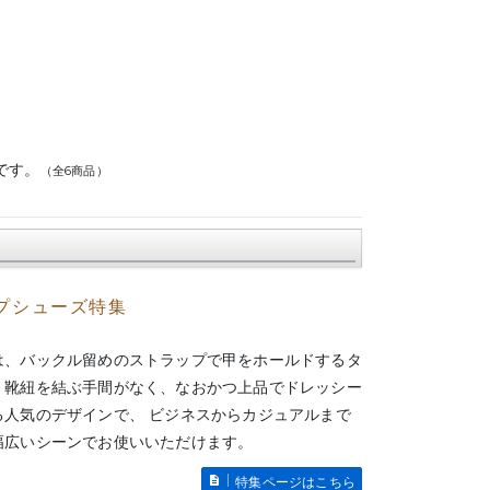
です。
（全6商品）
プシューズ特集
は、バックル留めのストラップで甲をホールドするタ
。靴紐を結ぶ手間がなく、なおかつ上品でドレッシー
る人気のデザインで、 ビジネスからカジュアルまで
幅広いシーンでお使いいただけます。
特集ページはこちら