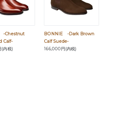
-Chestnut
BONNIE -Dark Brown
 Calf-
Calf Suede-
円(内税)
166,000円(内税)