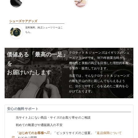
シューズケアグッズ
送料無料。純正シューツリーはこ
ちら。
クロケット & ジョーンズはイギリスのシュ
価値ある「最高の一足」
ーズブランドです。1879年創業当時から、
を
機能性と美観の両立を目指した理想的革靴
を製作・販売しております。
お届けいたします
当店では、そんなクロケット & ジョーンズ
の靴を沢山の方に親しんでもらえるよう
に、分かりやすく、心を込めたご案内を心
がけております。
安心の無料サポート
当サイト上にない商品・サイズのお取り寄せのご相談
初めての靴選びや通販購入の不安
「
はじめてのお客様へ
」「ピッタリサイズのご提案」「
返品保障について
」などのご質問