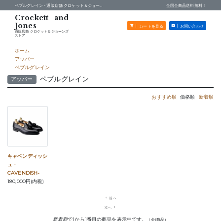
ペブルグレイン -
通販店舗 クロケット＆ジョーンズストア
全国全商品送料無料！
カートを見る
お問い合わせ
通販店舗 クロケット＆ジョーンズ
ストア
ホーム
アッパー
ペブルグレイン
ペブルグレイン
アッパー
おすすめ順
価格順
新着順
キャベンディッシ
ュ -
CAVENDISH-
180,000円(内税)
navigate_before
前へ
次へ
navigate_next
新着順
で1から1番目の商品を表示中です。
（全1商品）