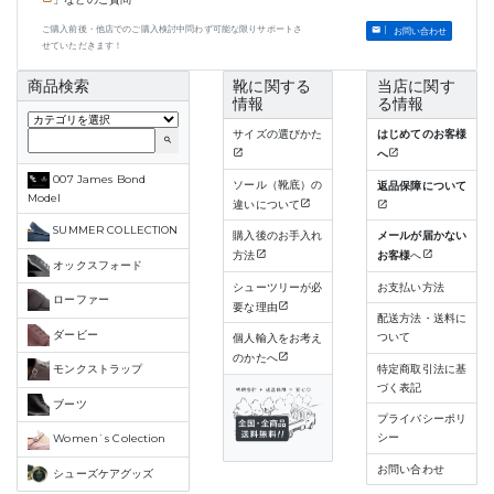
ご購入前後・他店でのご購入検討中問わず可能な限りサポートさ
お問い合わせ
せていただきます！
商品検索
靴に関する
当店に関す
情報
る情報
サイズの選びかた
はじめてのお客様
search
へ
007 James Bond
ソール（靴底）の
返品保障について
Model
違いについて
SUMMER COLLECTION
購入後のお手入れ
メールが届かない
方法
お客様
へ
オックスフォード
シューツリーが必
お支払い方法
ローファー
要な理由
配送方法・送料に
ダービー
ついて
個人輸入をお考え
のかたへ
特定商取引法に基
モンクストラップ
づく表記
ブーツ
プライバシーポリ
シー
Women`s Colection
お問い合わせ
シューズケアグッズ