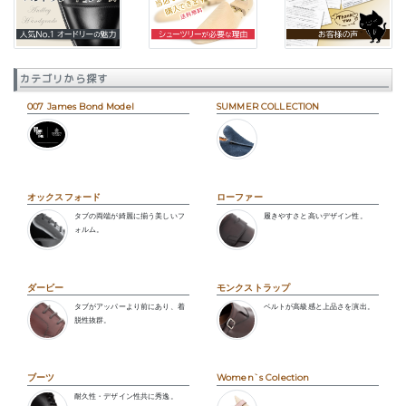
カテゴリから探す
007 James Bond Model
SUMMER COLLECTION
オックスフォード
ローファー
タブの両端が綺麗に揃う美しいフ
履きやすさと高いデザイン性。
ォルム。
ダービー
モンクストラップ
タブがアッパーより前にあり、着
ベルトが高級感と上品さを演出。
脱性抜群。
ブーツ
Women`s Colection
耐久性・デザイン性共に秀逸。