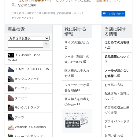
「
はじめてのお客様へ
」「ピッタリサイズのご提案」「
返品保障について
」などのご質問
ご購入前後・他店でのご購入検討中問わず可能な限りサポートさ
お問い合わせ
せていただきます！
商品検索
靴に関する
当店に関す
情報
る情報
サイズの選びかた
はじめてのお客様
search
へ
007 James Bond
ソール（靴底）の
返品保障について
Model
違いについて
SUMMER COLLECTION
購入後のお手入れ
メールが届かない
方法
お客様
へ
オックスフォード
シューツリーが必
お支払い方法
ローファー
要な理由
配送方法・送料に
ダービー
ついて
個人輸入をお考え
のかたへ
特定商取引法に基
モンクストラップ
づく表記
ブーツ
プライバシーポリ
シー
Women`s Colection
お問い合わせ
シューズケアグッズ