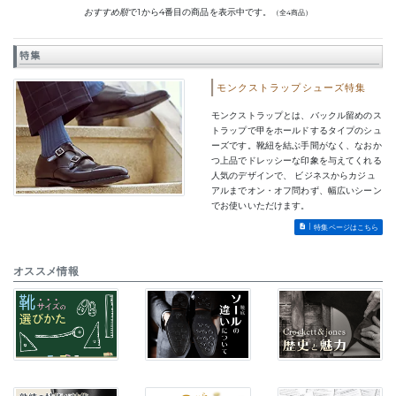
おすすめ順
で1から4番目の商品を表示中です。
（全4商品）
特集
モンクストラップシューズ特集
モンクストラップとは、バックル留めのス
トラップで甲をホールドするタイプのシュ
ーズです。靴紐を結ぶ手間がなく、なおか
つ上品でドレッシーな印象を与えてくれる
人気のデザインで、 ビジネスからカジュ
アルまでオン・オフ問わず、幅広いシーン
でお使いいただけます。
特集ページはこちら
オススメ情報