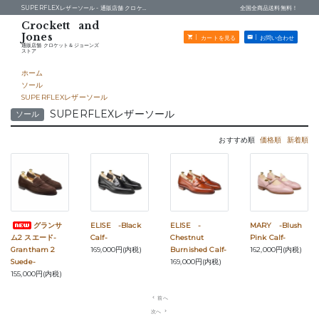
SUPERFLEXレザーソール -
通販店舗 クロケット＆ジョーンズストア
全国全商品送料無料！
カートを見る
お問い合わせ
通販店舗 クロケット＆ジョーンズ
ストア
ホーム
ソール
SUPERFLEXレザーソール
SUPERFLEXレザーソール
ソール
おすすめ順
価格順
新着順
グランサ
ELISE -Black
ELISE -
MARY -Blush
ム2 スエード-
Calf-
Chestnut
Pink Calf-
Grantham 2
169,000円(内税)
Burnished Calf-
162,000円(内税)
Suede-
169,000円(内税)
155,000円(内税)
navigate_before
前へ
次へ
navigate_next