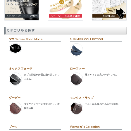
カテゴリから探す
007 James Bond Model
SUMMER COLLECTION
オックスフォード
ローファー
タブの両端が綺麗に揃う美しいフ
履きやすさと高いデザイン性。
ォルム。
ダービー
モンクストラップ
タブがアッパーより前にあり、着
ベルトが高級感と上品さを演出。
脱性抜群。
ブーツ
Women`s Colection