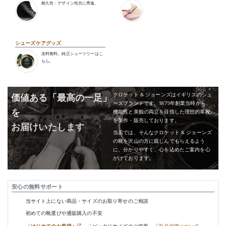
耐久性・デザイン性共に秀逸。
シューズケアグッズ
送料無料。純正シューツリーはこ
ちら。
クロケット & ジョーンズはイギリスのシュ
価値ある「最高の一足」
ーズブランドです。1879年創業当時から、
を
機能性と美観の両立を目指した理想的革靴
を製作・販売しております。
お届けいたします
当店では、そんなクロケット & ジョーンズ
の靴を沢山の方に親しんでもらえるよう
に、分かりやすく、心を込めたご案内を心
がけております。
安心の無料サポート
当サイト上にない商品・サイズのお取り寄せのご相談
初めての靴選びや通販購入の不安