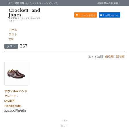
367 -
通販店舗 クロケット＆ジョーンズストア
全国全商品送料無料！
カートを見る
お問い合わせ
通販店舗 クロケット＆ジョーンズ
ストア
ホーム
ラスト
367
367
ラスト
おすすめ順
価格順
新着順
サヴィル4 ハンド
グレード -
Savile4
Handgrade-
225,000円(内税)
navigate_before
前へ
次へ
navigate_next