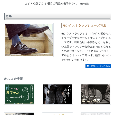
おすすめ順
で1から1番目の商品を表示中です。
（全1商品）
特集
モンクストラップシューズ特集
モンクストラップとは、バックル留めのス
トラップで甲をホールドするタイプのシュ
ーズです。靴紐を結ぶ手間がなく、なおか
つ上品でドレッシーな印象を与えてくれる
人気のデザインで、 ビジネスからカジュ
アルまでオン・オフ問わず、幅広いシーン
でお使いいただけます。
特集ページはこちら
オススメ情報