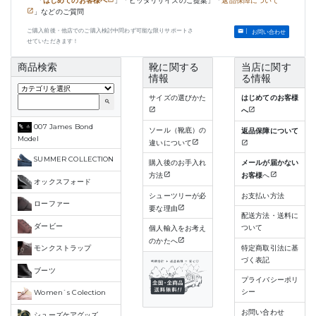
「
はじめてのお客様へ
」「ピッタリサイズのご提案」「
返品保障について
」などのご質問
ご購入前後・他店でのご購入検討中問わず可能な限りサポートさ
お問い合わせ
せていただきます！
商品検索
靴に関する
当店に関す
情報
る情報
サイズの選びかた
はじめてのお客様
search
へ
007 James Bond
ソール（靴底）の
返品保障について
Model
違いについて
SUMMER COLLECTION
購入後のお手入れ
メールが届かない
方法
お客様
へ
オックスフォード
シューツリーが必
お支払い方法
ローファー
要な理由
配送方法・送料に
ダービー
ついて
個人輸入をお考え
のかたへ
特定商取引法に基
モンクストラップ
づく表記
ブーツ
プライバシーポリ
シー
Women`s Colection
お問い合わせ
シューズケアグッズ