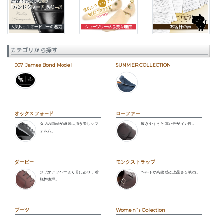
カテゴリから探す
007 James Bond Model
SUMMER COLLECTION
オックスフォード
ローファー
タブの両端が綺麗に揃う美しいフ
履きやすさと高いデザイン性。
ォルム。
ダービー
モンクストラップ
タブがアッパーより前にあり、着
ベルトが高級感と上品さを演出。
脱性抜群。
ブーツ
Women`s Colection