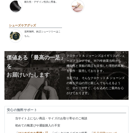
耐久性・デザイン性共に秀逸。
シューズケアグッズ
送料無料。純正シューツリーはこ
ちら。
クロケット & ジョーンズはイギリスのシュ
価値ある「最高の一足」
ーズブランドです。1879年創業当時から、
を
機能性と美観の両立を目指した理想的革靴
を製作・販売しております。
お届けいたします
当店では、そんなクロケット & ジョーンズ
の靴を沢山の方に親しんでもらえるよう
に、分かりやすく、心を込めたご案内を心
がけております。
安心の無料サポート
当サイト上にない商品・サイズのお取り寄せのご相談
初めての靴選びや通販購入の不安