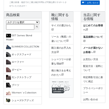
ご購入前後・他店でのご購入検討中問わず可能な限りサポートさ
お問い合わせ
せていただきます！
商品検索
靴に関する
当店に関す
情報
る情報
サイズの選びかた
はじめてのお客様
search
へ
007 James Bond
ソール（靴底）の
返品保障について
Model
違いについて
SUMMER COLLECTION
購入後のお手入れ
メールが届かない
方法
お客様
へ
オックスフォード
シューツリーが必
お支払い方法
ローファー
要な理由
配送方法・送料に
ダービー
ついて
個人輸入をお考え
のかたへ
特定商取引法に基
モンクストラップ
づく表記
ブーツ
プライバシーポリ
シー
Women`s Colection
お問い合わせ
シューズケアグッズ