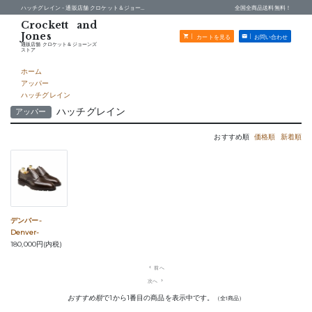
ハッチグレイン -
通販店舗 クロケット＆ジョーンズストア
全国全商品送料無料！
カートを見る
お問い合わせ
通販店舗 クロケット＆ジョーンズ
ストア
ホーム
アッパー
ハッチグレイン
ハッチグレイン
アッパー
おすすめ順
価格順
新着順
デンバー-
Denver-
180,000円(内税)
navigate_before
前へ
次へ
navigate_next
おすすめ順
で1から1番目の商品を表示中です。
（全1商品）