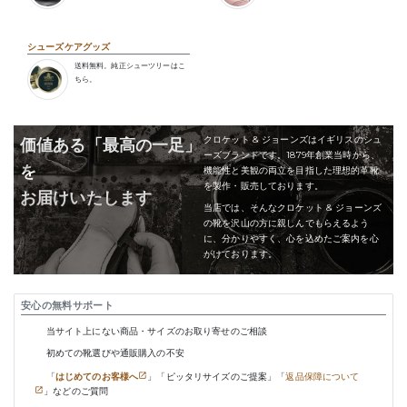
シューズケアグッズ
送料無料。純正シューツリーはこ
ちら。
クロケット & ジョーンズはイギリスのシュ
価値ある「最高の一足」
ーズブランドです。1879年創業当時から、
を
機能性と美観の両立を目指した理想的革靴
を製作・販売しております。
お届けいたします
当店では、そんなクロケット & ジョーンズ
の靴を沢山の方に親しんでもらえるよう
に、分かりやすく、心を込めたご案内を心
がけております。
安心の無料サポート
当サイト上にない商品・サイズのお取り寄せのご相談
初めての靴選びや通販購入の不安
「
はじめてのお客様へ
」「ピッタリサイズのご提案」「
返品保障について
」などのご質問