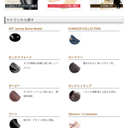
カテゴリから探す
007 James Bond Model
SUMMER COLLECTION
オックスフォード
ローファー
タブの両端が綺麗に揃う美しいフ
履きやすさと高いデザイン性。
ォルム。
ダービー
モンクストラップ
タブがアッパーより前にあり、着
ベルトが高級感と上品さを演出。
脱性抜群。
ブーツ
Women`s Colection
耐久性・デザイン性共に秀逸。