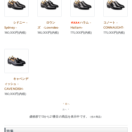
シドニー -
ロウン
ハラム -
コノート -
Sydney -
ズ -Lowndes-
Hallam-
CONNAUGHT-
180,000円(内税)
185,000円(内税)
175,000円(内税)
175,000円(内税)
キャベンデ
ィッシュ -
CAVENDISH-
180,000円(内税)
navigate_before
前へ
次へ
navigate_next
価格順
で13から21番目の商品を表示中です。
（全21商品）
特集