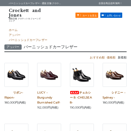
バーニッシュドカーフレザー -
通販店舗 クロケット＆ジョーンズストア
全国全商品送料無料！
カートを見る
お問い合わせ
通販店舗 クロケット＆ジョーンズ
ストア
ホーム
アッパー
バーニッシュドカーフレザー
バーニッシュドカーフレザー
アッパー
おすすめ順
価格順
新着順
リポン-
LUCY -
チェルシ
シドニー -
Ripon-
Burgundy
ー 8 -CHELSEA
Sydney -
180,000円(内税)
Burnished Calf-
8-
180,000円(内税)
162,000円(内税)
190,000円(内税)