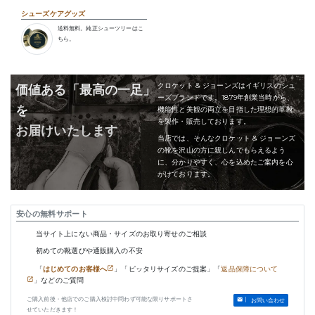
シューズケアグッズ
送料無料。純正シューツリーはこ
ちら。
クロケット & ジョーンズはイギリスのシュ
価値ある「最高の一足」
ーズブランドです。1879年創業当時から、
を
機能性と美観の両立を目指した理想的革靴
を製作・販売しております。
お届けいたします
当店では、そんなクロケット & ジョーンズ
の靴を沢山の方に親しんでもらえるよう
に、分かりやすく、心を込めたご案内を心
がけております。
安心の無料サポート
当サイト上にない商品・サイズのお取り寄せのご相談
初めての靴選びや通販購入の不安
「
はじめてのお客様へ
」「ピッタリサイズのご提案」「
返品保障について
」などのご質問
ご購入前後・他店でのご購入検討中問わず可能な限りサポートさ
お問い合わせ
せていただきます！