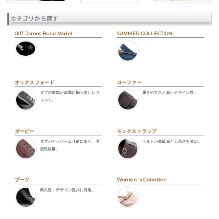
カテゴリから探す
007 James Bond Model
SUMMER COLLECTION
オックスフォード
ローファー
タブの両端が綺麗に揃う美しいフ
履きやすさと高いデザイン性。
ォルム。
ダービー
モンクストラップ
タブがアッパーより前にあり、着
ベルトが高級感と上品さを演出。
脱性抜群。
ブーツ
Women`s Colection
耐久性・デザイン性共に秀逸。