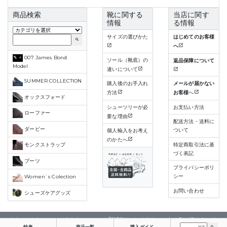
商品検索
靴に関する
当店に関す
情報
る情報
サイズの選びかた
はじめてのお客様
search
へ
007 James Bond
ソール（靴底）の
返品保障について
Model
違いについて
SUMMER COLLECTION
購入後のお手入れ
メールが届かない
方法
お客様
へ
オックスフォード
シューツリーが必
お支払い方法
ローファー
要な理由
配送方法・送料に
ダービー
ついて
個人輸入をお考え
のかたへ
特定商取引法に基
モンクストラップ
づく表記
ブーツ
プライバシーポリ
シー
Women`s Colection
お問い合わせ
シューズケアグッズ
(C) Copyright 2015-2023 All rights reserved. 通販店舗 クロケット＆ジョーンズストア |
プライバシーポ
リシー
特集
商品一覧
購入ガイド