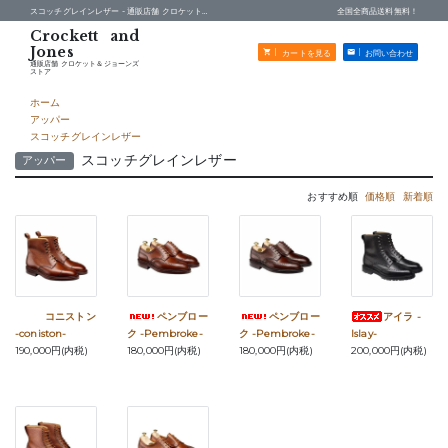
スコッチグレインレザー -
通販店舗 クロケット＆ジョーンズストア
全国全商品送料無料！
カートを見る
お問い合わせ
通販店舗 クロケット＆ジョーンズ
ストア
ホーム
アッパー
スコッチグレインレザー
スコッチグレインレザー
アッパー
おすすめ順
価格順
新着順
コニストン
ペンブロー
ペンブロー
アイラ -
-coniston-
ク -Pembroke-
ク -Pembroke-
Islay-
190,000円(内税)
180,000円(内税)
180,000円(内税)
200,000円(内税)