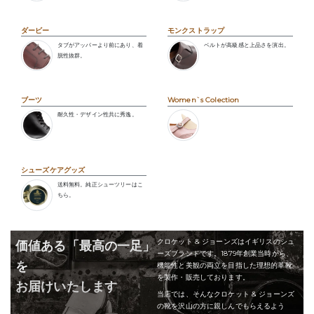
ダービー
モンクストラップ
タブがアッパーより前にあり、着
ベルトが高級感と上品さを演出。
脱性抜群。
ブーツ
Women`s Colection
耐久性・デザイン性共に秀逸。
シューズケアグッズ
送料無料。純正シューツリーはこ
ちら。
クロケット & ジョーンズはイギリスのシュ
価値ある「最高の一足」
ーズブランドです。1879年創業当時から、
を
機能性と美観の両立を目指した理想的革靴
を製作・販売しております。
お届けいたします
当店では、そんなクロケット & ジョーンズ
の靴を沢山の方に親しんでもらえるよう