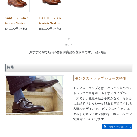
GRACE 2 -Tan
HATTIE -Tan
Scotch Grain-
Scotch Grain-
174,000円(内税)
159,000円(内税)
navigate_before
前へ
次へ
navigate_next
おすすめ順
で1から6番目の商品を表示中です。
（全6商品）
特集
モンクストラップシューズ特集
モンクストラップとは、バックル留めのス
トラップで甲をホールドするタイプのシュ
ーズです。靴紐を結ぶ手間がなく、なおか
つ上品でドレッシーな印象を与えてくれる
人気のデザインで、 ビジネスからカジュ
アルまでオン・オフ問わず、幅広いシーン
でお使いいただけます。
特集ページはこちら