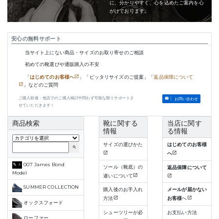
に、分かりやすく、心を込めたご案内を心
がけております。
安心の無料サポート
当サイト上にない商品・サイズのお取り寄せのご相談
初めての靴選びや通販購入の不安
「
はじめてのお客様へ
」「ピッタリサイズのご提案」「
返品保障について
」などのご質問
ご購入前後・他店でのご購入検討中問わず可能な限りサポートさ
お問い合わせ
せていただきます！
商品検索
靴に関する
当店に関す
情報
る情報
サイズの選びかた
はじめてのお客様
search
へ
007 James Bond
ソール（靴底）の
返品保障について
Model
違いについて
SUMMER COLLECTION
購入後のお手入れ
メールが届かない
方法
お客様
へ
オックスフォード
シューツリーが必
お支払い方法
ローファー