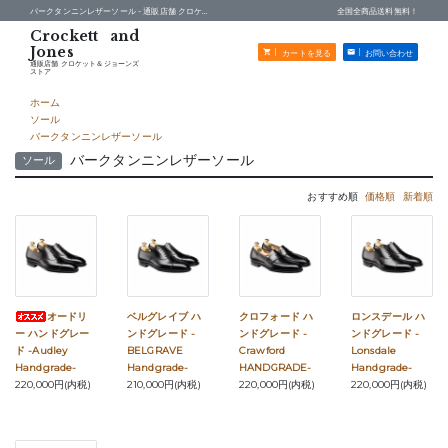
バークタンニンレザーソール -
通販店舗 クロケット＆ジョーンズストア
全国全商品送料無料！
カートを見る
お問い合わせ
通販店舗 クロケット＆ジョーンズ
ストア
ホーム
ソール
バークタンニンレザーソール
バークタンニンレザーソール
ソール
おすすめ順
価格順
新着順
オードリ
ベルグレイブ ハ
クロフォード ハ
ロンスデール ハ
ー ハンドグレー
ンドグレード -
ンドグレード -
ンドグレード -
ド -Audley
BELGRAVE
Crawford
Lonsdale
Handgrade-
Handgrade-
HANDGRADE-
Handgrade-
220,000円(内税)
210,000円(内税)
220,000円(内税)
220,000円(内税)