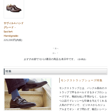
サヴィル4 ハンド
グレード -
Savile4
Handgrade-
225,000円(内税)
navigate_before
前へ
次へ
navigate_next
おすすめ順
で1から5番目の商品を表示中です。
（全5商品）
特集
モンクストラップシューズ特集
モンクストラップとは、バックル留めのス
トラップで甲をホールドするタイプのシュ
ーズです。靴紐を結ぶ手間がなく、なおか
つ上品でドレッシーな印象を与えてくれる
人気のデザインで、 ビジネスからカジュ
アルまでオン・オフ問わず、幅広いシーン