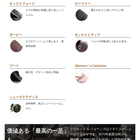
オックスフォード
ローファー
タブの両端が綺麗に揃う美しいフ
履きやすさと高いデザイン性。
ォルム。
ダービー
モンクストラップ
タブがアッパーより前にあり、着
ベルトが高級感と上品さを演出。
脱性抜群。
ブーツ
Women`s Colection
耐久性・デザイン性共に秀逸。
シューズケアグッズ
送料無料。純正シューツリーはこ
ちら。
クロケット & ジョーンズはイギリスのシュ
価値ある「最高の一足」
ーズブランドです。1879年創業当時から、
を
機能性と美観の両立を目指した理想的革靴