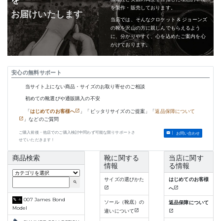
を製作・販売しております。
お届けいたします
当店では、そんなクロケット & ジョーンズ
の靴を沢山の方に親しんでもらえるよう
に、分かりやすく、心を込めたご案内を心
がけております。
安心の無料サポート
当サイト上にない商品・サイズのお取り寄せのご相談
初めての靴選びや通販購入の不安
「
はじめてのお客様へ
」「ピッタリサイズのご提案」「
返品保障について
」などのご質問
ご購入前後・他店でのご購入検討中問わず可能な限りサポートさ
お問い合わせ
せていただきます！
商品検索
靴に関する
当店に関す
情報
る情報
サイズの選びかた
はじめてのお客様
search
へ
007 James Bond
ソール（靴底）の
返品保障について
Model
違いについて