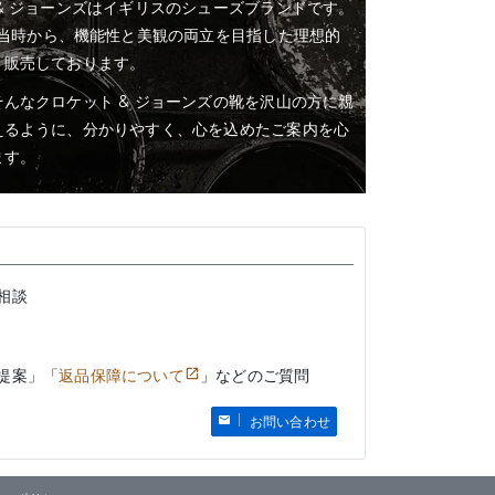
& ジョーンズはイギリスのシューズブランドです。
業当時から、機能性と美観の両立を目指した理想的
・販売しております。
んなクロケット & ジョーンズの靴を沢山の方に親
えるように、分かりやすく、心を込めたご案内を心
ます。
相談
提案」「
返品保障について
」などのご質問
お問い合わせ