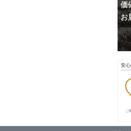
価
お
安心
ご