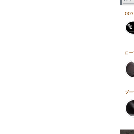
007
ロー
ブー