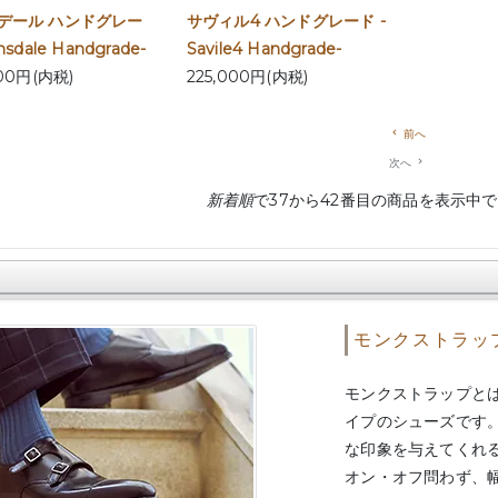
デール ハンドグレー
サヴィル4 ハンドグレード -
nsdale Handgrade-
Savile4 Handgrade-
000円(内税)
225,000円(内税)
navigate_before
前へ
次へ
navigate_next
新着順
で37から42番目の商品を表示中
モンクストラッ
モンクストラップと
イプのシューズです
な印象を与えてくれ
オン・オフ問わず、