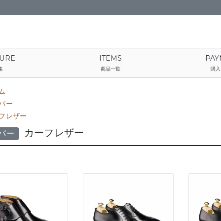
集
商品一覧
購入
ム
パー
フレザー
カーフレザー
パー