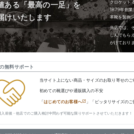
クロケット 
値ある「最高の一足」を
1879年創
届けいたします
革靴を製作
当店では、そ
しんでもら
がけており
の無料サポート
当サイト上にない商品・サイズのお取り寄せのご
初めての靴選びや通販購入の不安
「
はじめてのお客様へ
」「ピッタリサイズのご
購入前後・他店でのご購入検討中問わず可能な限りサポートさせていただきます！