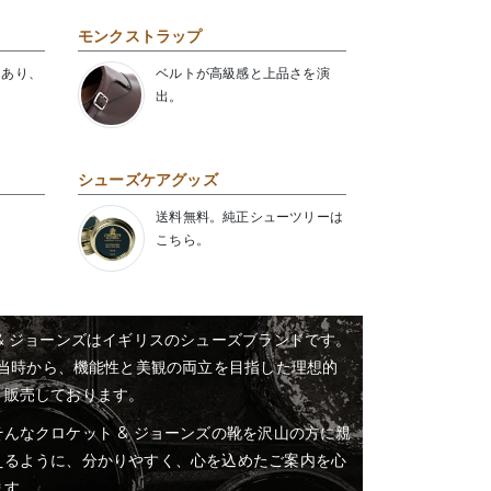
モンクストラップ
にあり、
ベルトが高級感と上品さを演
出。
シューズケアグッズ
送料無料。純正シューツリーは
こちら。
& ジョーンズはイギリスのシューズブランドです。
業当時から、機能性と美観の両立を目指した理想的
・販売しております。
んなクロケット & ジョーンズの靴を沢山の方に親
えるように、分かりやすく、心を込めたご案内を心
ます。