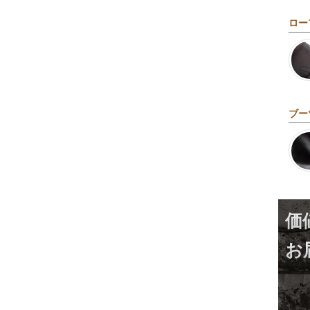
ロー
ブー
価
お