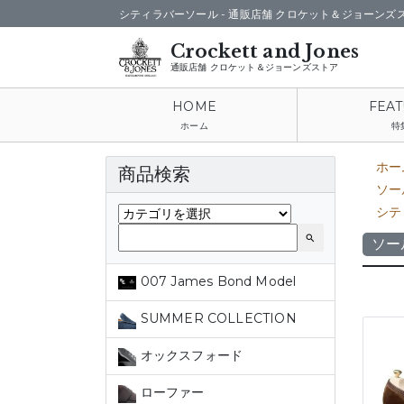
シティラバーソール -
通販店舗 クロケット＆ジョーンズ
通販店舗 クロケット＆ジョーンズストア
ホーム
特
ホー
商品検索
ソー
シテ
search
ソー
007 James Bond Model
SUMMER COLLECTION
オックスフォード
ローファー