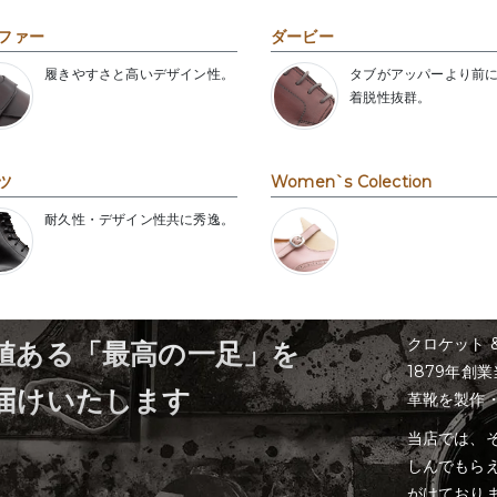
ファー
ダービー
履きやすさと高いデザイン性。
タブがアッパーより前
着脱性抜群。
ツ
Women`s Colection
耐久性・デザイン性共に秀逸。
クロケット 
値ある「最高の一足」を
1879年創
届けいたします
革靴を製作
当店では、そ
しんでもら
がけており