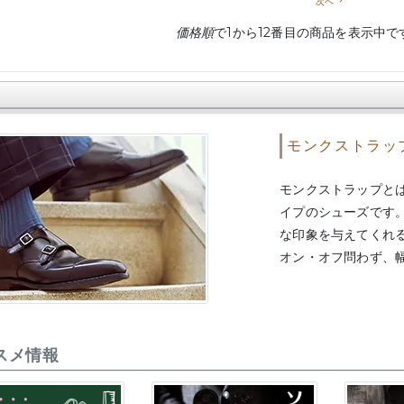
次へ
navigate_next
価格順
で1から12番目の商品を表示中で
モンクストラッ
モンクストラップと
イプのシューズです
な印象を与えてくれ
オン・オフ問わず、
スメ情報