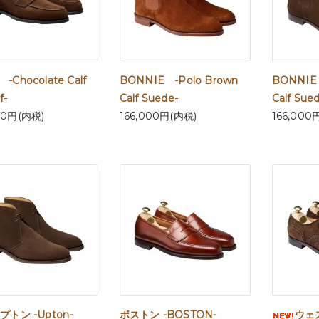
 -Chocolate Calf
BONNIE -Polo Brown
BONNIE 
f-
Calf Suede-
Calf Sue
00円(内税)
166,000円(内税)
166,000
プトン -Upton-
ボストン -BOSTON-
ウェ