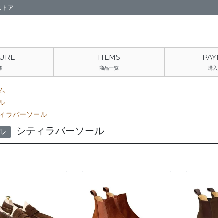
ストア
集
商品一覧
購入
ム
ル
ィラバーソール
シティラバーソール
ル