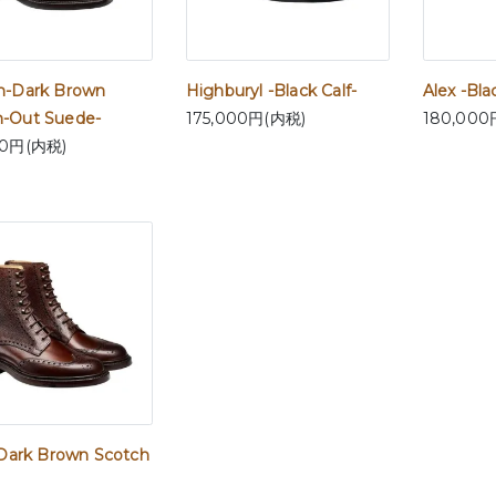
n-Dark Brown
Highburyl -Black Calf-
Alex -Bla
-Out Suede-
175,000円(内税)
180,000
00円(内税)
-Dark Brown Scotch