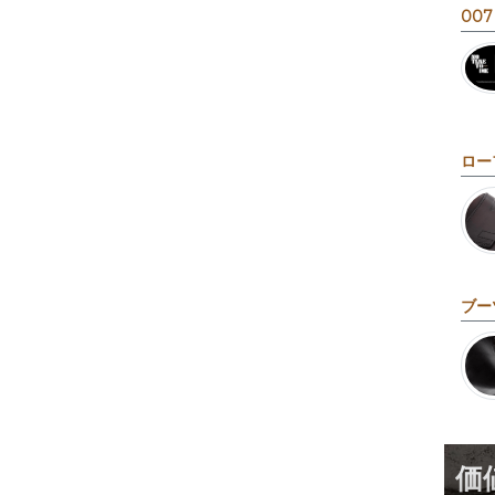
007
ロー
ブー
価