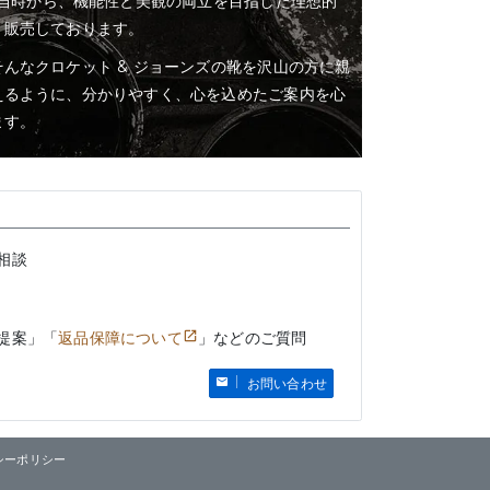
業当時から、機能性と美観の両立を目指した理想的
・販売しております。
んなクロケット & ジョーンズの靴を沢山の方に親
えるように、分かりやすく、心を込めたご案内を心
ます。
相談
提案」「
返品保障について
」などのご質問
お問い合わせ
シーポリシー