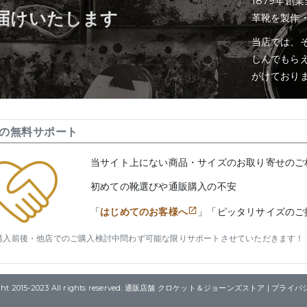
1879年創
届けいたします
革靴を製作
当店では、そ
しんでもら
がけており
の無料サポート
当サイト上にない商品・サイズのお取り寄せのご
初めての靴選びや通販購入の不安
「
はじめてのお客様へ
」「ピッタリサイズのご
購入前後・他店でのご購入検討中問わず可能な限りサポートさせていただきます！
right 2015-2023 All rights reserved. 通販店舗 クロケット＆ジョーンズストア |
プライバ