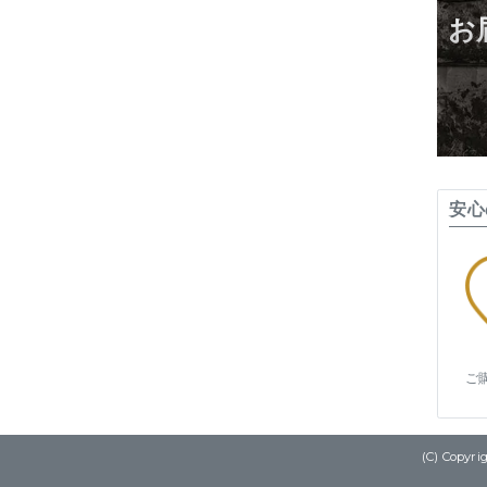
お
安心
ご
(C) Copy