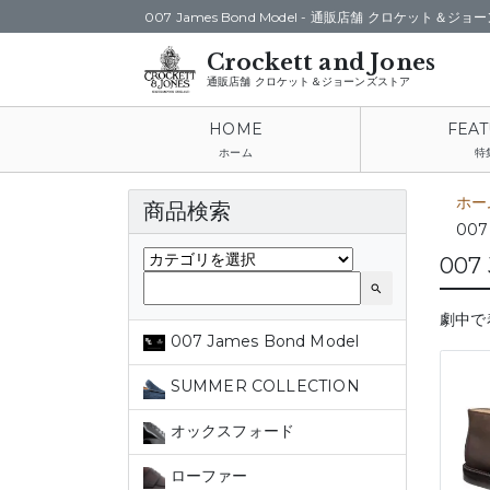
007 James Bond Model -
通販店舗 クロケット＆ジョー
通販店舗 クロケット＆ジョーンズストア
ホーム
特
ホー
商品検索
007
007
search
劇中で
007 James Bond Model
SUMMER COLLECTION
オックスフォード
ローファー