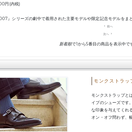
000円(内税)
007』シリーズの劇中で着用された主要モデルや限定記念モデルをま
navigate_before
前へ
次へ
navigate_next
新着順
で1から5番目の商品を表示中で
モンクストラッ
モンクストラップと
イプのシューズです
な印象を与えてくれ
オン・オフ問わず、