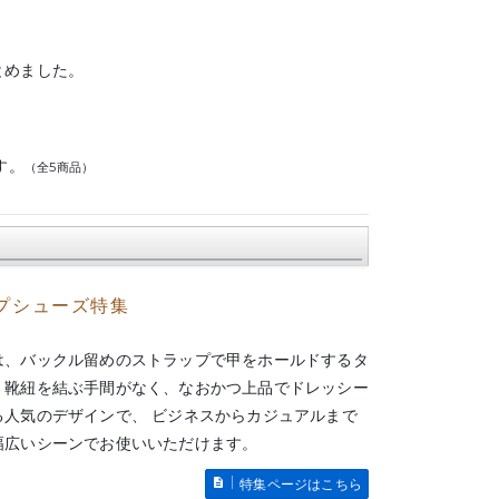
とめました。
す。
（全5商品）
プシューズ特集
は、バックル留めのストラップで甲をホールドするタ
。靴紐を結ぶ手間がなく、なおかつ上品でドレッシー
る人気のデザインで、 ビジネスからカジュアルまで
幅広いシーンでお使いいただけます。
特集ページはこちら