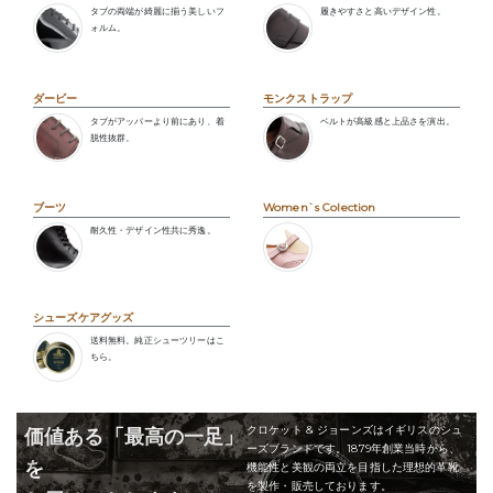
タブの両端が綺麗に揃う美しいフ
履きやすさと高いデザイン性。
ォルム。
ダービー
モンクストラップ
タブがアッパーより前にあり、着
ベルトが高級感と上品さを演出。
脱性抜群。
ブーツ
Women`s Colection
耐久性・デザイン性共に秀逸。
シューズケアグッズ
送料無料。純正シューツリーはこ
ちら。
クロケット & ジョーンズはイギリスのシュ
価値ある「最高の一足」
ーズブランドです。1879年創業当時から、
を
機能性と美観の両立を目指した理想的革靴
を製作・販売しております。