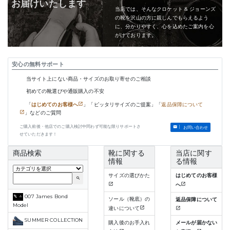
お届けいたします
当店では、そんなクロケット & ジョーンズ
の靴を沢山の方に親しんでもらえるよう
に、分かりやすく、心を込めたご案内を心
がけております。
安心の無料サポート
当サイト上にない商品・サイズのお取り寄せのご相談
初めての靴選びや通販購入の不安
「
はじめてのお客様へ
」「ピッタリサイズのご提案」「
返品保障について
」などのご質問
ご購入前後・他店でのご購入検討中問わず可能な限りサポートさ
お問い合わせ
せていただきます！
商品検索
靴に関する
当店に関す
情報
る情報
サイズの選びかた
はじめてのお客様
search
へ
007 James Bond
ソール（靴底）の
返品保障について
Model
違いについて
SUMMER COLLECTION
購入後のお手入れ
メールが届かない