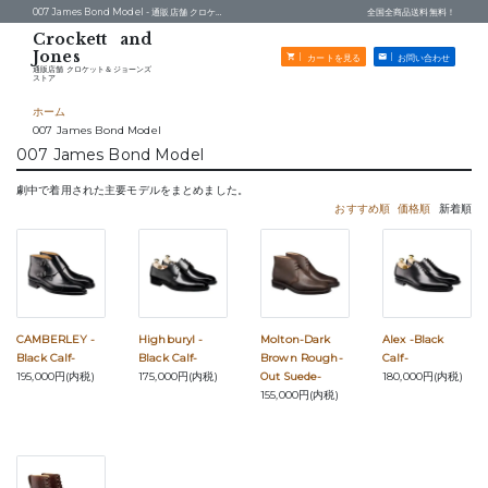
007 James Bond Model -
通販店舗 クロケット＆ジョーンズストア
全国全商品送料無料！
カートを見る
お問い合わせ
通販店舗 クロケット＆ジョーンズ
ストア
ホーム
007 James Bond Model
007 James Bond Model
劇中で着用された主要モデルをまとめました。
おすすめ順
価格順
新着順
CAMBERLEY -
Highburyl -
Molton-Dark
Alex -Black
Black Calf-
Black Calf-
Brown Rough-
Calf-
195,000円(内税)
175,000円(内税)
Out Suede-
180,000円(内税)
155,000円(内税)