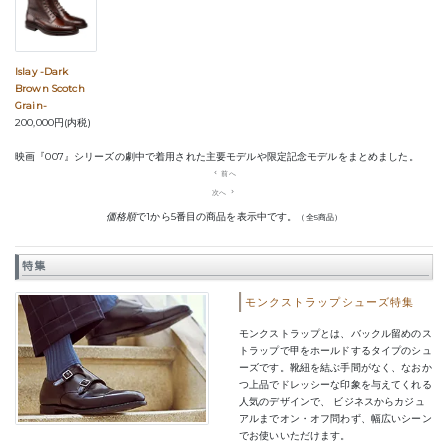
Islay -Dark
Brown Scotch
Grain-
200,000円(内税)
映画『007』シリーズの劇中で着用された主要モデルや限定記念モデルをまとめました。
navigate_before
前へ
次へ
navigate_next
価格順
で1から5番目の商品を表示中です。
（全5商品）
特集
モンクストラップシューズ特集
モンクストラップとは、バックル留めのス
トラップで甲をホールドするタイプのシュ
ーズです。靴紐を結ぶ手間がなく、なおか
つ上品でドレッシーな印象を与えてくれる
人気のデザインで、 ビジネスからカジュ
アルまでオン・オフ問わず、幅広いシーン
でお使いいただけます。