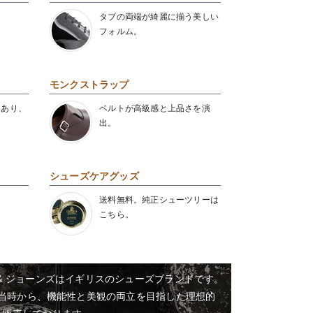
タブの両端が綺麗に揃う美しい
フォルム。
モンクストラップ
にあり、
ベルトが高級感と上品さを演
出。
シューズケアグッズ
送料無料。純正シューツリーは
こちら。
& ジョーンズはイギリスのシューズブランドです。
業当時から、機能性と美観の両立を目指した理想的