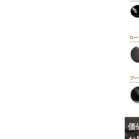
ロー
ブー
価