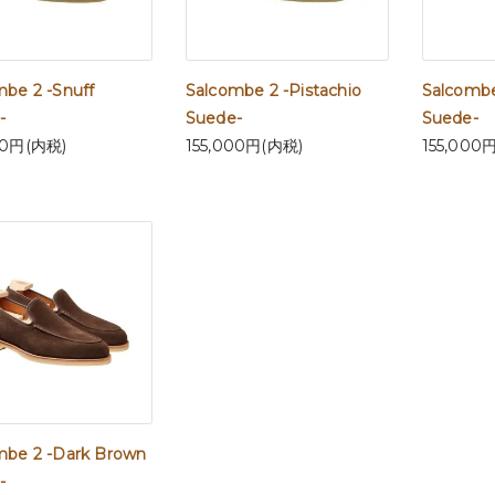
mbe 2 -Snuff
Salcombe 2 -Pistachio
Salcombe
-
Suede-
Suede-
00円(内税)
155,000円(内税)
155,000
mbe 2 -Dark Brown
-