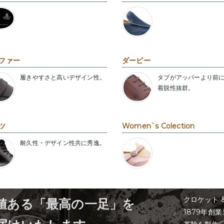
ファー
ダービー
履きやすさと高いデザイン性。
タブがアッパーより前
着脱性抜群。
ツ
Women`s Colection
耐久性・デザイン性共に秀逸。
クロケット 
値ある「最高の一足」を
1879年創