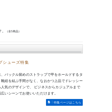
す。
（全5商品）
プシューズ特集
は、バックル留めのストラップで甲をホールドするタ
。靴紐を結ぶ手間がなく、なおかつ上品でドレッシー
る人気のデザインで、 ビジネスからカジュアルまで
幅広いシーンでお使いいただけます。
特集ページはこちら