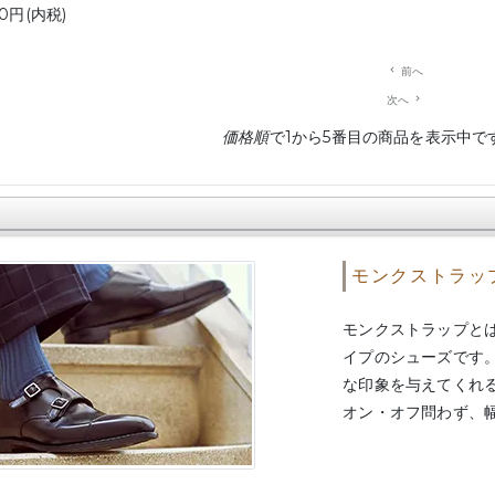
00円(内税)
navigate_before
前へ
次へ
navigate_next
価格順
で1から5番目の商品を表示中で
モンクストラッ
モンクストラップと
イプのシューズです
な印象を与えてくれ
オン・オフ問わず、